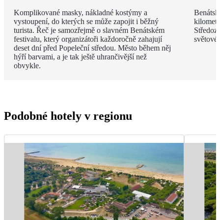
Komplikované masky, nákladné kostýmy a
Benátská
vystoupení, do kterých se může zapojit i běžný
kilomet
turista. Řeč je samozřejmě o slavném Benátském
Středoz
festivalu, který organizátoři každoročně zahajují
světové
deset dní před Popeleční středou. Město během něj
hýří barvami, a je tak ještě uhrančivější než
obvykle.
Podobné hotely v regionu