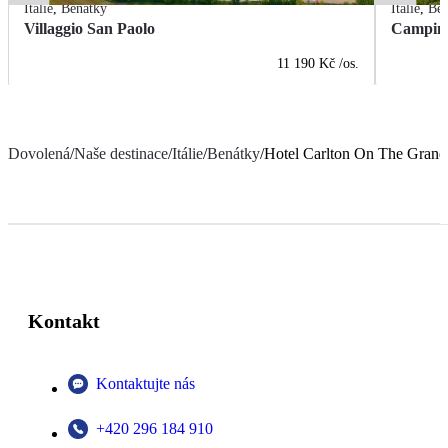
Itálie
,
Benátky
Itálie
,
Ben
Villaggio San Paolo
Camping
11 190 Kč
/os.
Dovolená
/
Naše destinace
/
Itálie
/
Benátky
/
Hotel Carlton On The Grand
Kontakt
Kontaktujte nás
+420 296 184 910