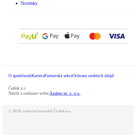
Novinky
O společnosti
Kariéra
Partnerská sekce
Ochrana osobních údajů
Čedok a.s
Návrh a realizace webu
Axabee sp. z. o.o.
© 2026, cestovní kancelář Čedok a.s.