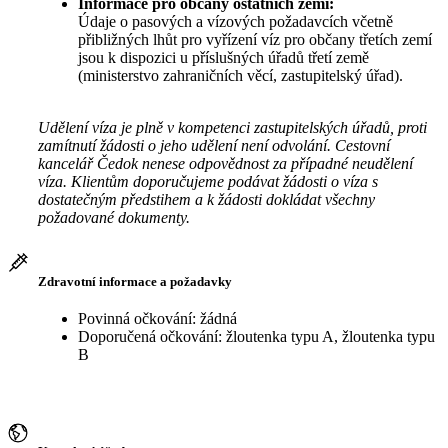
Informace pro občany ostatních zemí:
Údaje o pasových a vízových požadavcích včetně
přibližných lhůt pro vyřízení víz pro občany třetích zemí
jsou k dispozici u příslušných úřadů třetí země
(ministerstvo zahraničních věcí, zastupitelský úřad).
Udělení víza je plně v kompetenci zastupitelských úřadů, proti
zamítnutí žádosti o jeho udělení není odvolání. Cestovní
kancelář Čedok nenese odpovědnost za případné neudělení
víza. Klientům doporučujeme podávat žádosti o víza s
dostatečným předstihem a k žádosti dokládat všechny
požadované dokumenty.
Zdravotní informace a požadavky
Povinná očkování: žádná
Doporučená očkování: žloutenka typu A, žloutenka typu
B