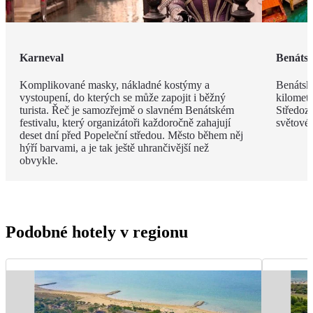
Karneval
Benátsk
Komplikované masky, nákladné kostýmy a
Benátská
vystoupení, do kterých se může zapojit i běžný
kilomet
turista. Řeč je samozřejmě o slavném Benátském
Středoz
festivalu, který organizátoři každoročně zahajují
světové
deset dní před Popeleční středou. Město během něj
hýří barvami, a je tak ještě uhrančivější než
obvykle.
Podobné hotely v regionu