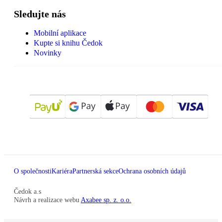
Sledujte nás
Mobilní aplikace
Kupte si knihu Čedok
Novinky
O společnosti
Kariéra
Partnerská sekce
Ochrana osobních údajů
Čedok a.s
Návrh a realizace webu
Axabee sp. z. o.o.