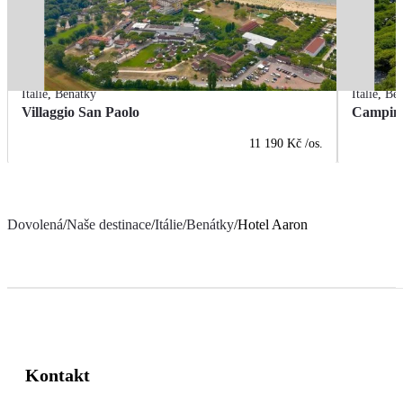
Itálie
,
Benátky
Itálie
,
Ben
Villaggio San Paolo
Camping
11 190 Kč
/os.
Dovolená
/
Naše destinace
/
Itálie
/
Benátky
/
Hotel Aaron
Kontakt