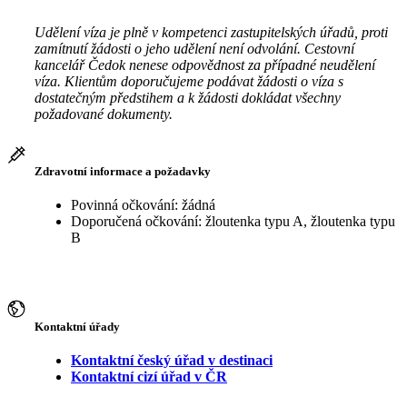
Udělení víza je plně v kompetenci zastupitelských úřadů, proti
zamítnutí žádosti o jeho udělení není odvolání. Cestovní
kancelář Čedok nenese odpovědnost za případné neudělení
víza. Klientům doporučujeme podávat žádosti o víza s
dostatečným předstihem a k žádosti dokládat všechny
požadované dokumenty.
Zdravotní informace a požadavky
Povinná očkování: žádná
Doporučená očkování: žloutenka typu A, žloutenka typu
B
Kontaktní úřady
Kontaktní český úřad v destinaci
Kontaktní cizí úřad v ČR