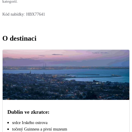
kategorií.
Kód nabídky:
HBX77641
O destinaci
Dublin ve zkratce:
srdce Irského ostrova
točený Guinness a pivní muzeum