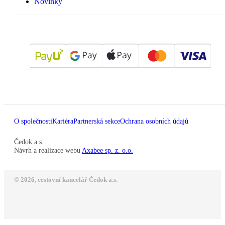
Novinky
O společnosti
Kariéra
Partnerská sekce
Ochrana osobních údajů
Čedok a.s
Návrh a realizace webu
Axabee sp. z. o.o.
© 2026, cestovní kancelář Čedok a.s.