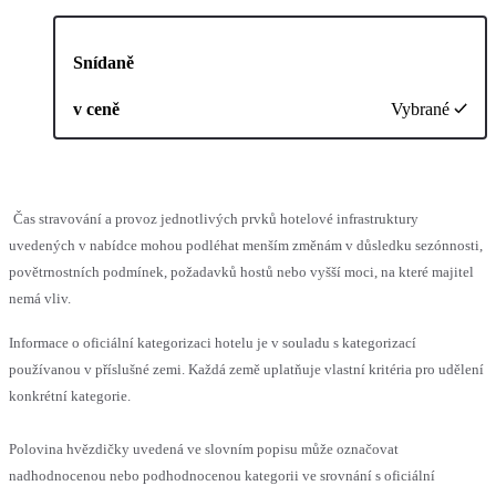
Snídaně
v ceně
Vybrané
Čas stravování a provoz jednotlivých prvků hotelové infrastruktury
uvedených v nabídce mohou podléhat menším změnám v důsledku sezónnosti,
povětrnostních podmínek, požadavků hostů nebo vyšší moci, na které majitel
nemá vliv.
Informace o oficiální kategorizaci hotelu je v souladu s kategorizací
používanou v příslušné zemi. Každá země uplatňuje vlastní kritéria pro udělení
konkrétní kategorie.
Polovina hvězdičky uvedená ve slovním popisu může označovat
nadhodnocenou nebo podhodnocenou kategorii ve srovnání s oficiální