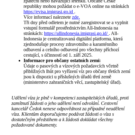
zpáteční nebo navazující letenku. Občané České
republiky mohou požádat o e-VOA online na stránkách
https://evisa.imigrasi.go.id
.
Více informací naleznete
zde.
Tři dny před odletem je nutné zaregistrovat se a vyplnit
vstupní formulář prostřednictvím All-Indonesia na
stránkách:
https://allindonesia.imigrasi.go.id/
. All-
Indonesia je centralizovaná digitální platforma, která
zjednodušuje procesy zdravotního a karanténního
odbavení a celního odbavení pro všechny příchozí
cestující, s účinností od 1. září 2025.
Informace pro občany ostatních zemí:
Údaje o pasových a vízových požadavcích včetně
přibližných lhůt pro vyřízení víz pro občany třetích zemí
jsou k dispozici u příslušných úřadů třetí země
(ministerstvo zahraničních věcí, zastupitelský úřad).
Udělení víza je plně v kompetenci zastupitelských úřadů, proti
zamítnutí žádosti o jeho udělení není odvolání. Cestovní
kancelář Čedok nenese odpovědnost za případné neudělení
víza. Klientům doporučujeme podávat žádosti o víza s
dostatečným předstihem a k žádosti dokládat všechny
požadované dokumenty.