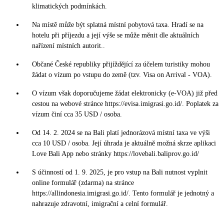
klimatických podmínkách.
Na místě může být splatná místní pobytová taxa. Hradí se na
hotelu při příjezdu a její výše se může měnit dle aktuálních
nařízení místních autorit..
Občané České republiky přijíždějící za účelem turistiky mohou
žádat o vízum po vstupu do země (tzv. Visa on Arrival - VOA).
O vízum však doporučujeme žádat elektronicky (e-VOA) již před
cestou na webové stránce https://evisa.imigrasi.go.id/. Poplatek za
vízum činí cca 35 USD / osoba.
Od 14. 2. 2024 se na Bali platí jednorázová místní taxa ve výši
cca 10 USD / osoba. Její úhrada je aktuálně možná skrze aplikaci
Love Bali App nebo stránky https://lovebali.baliprov.go.id/
S účinností od 1. 9. 2025, je pro vstup na Bali nutnost vyplnit
online formulář (zdarma) na stránce
https://allindonesia.imigrasi.go.id/. Tento formulář je jednotný a
nahrazuje zdravotní, imigrační a celní formulář.