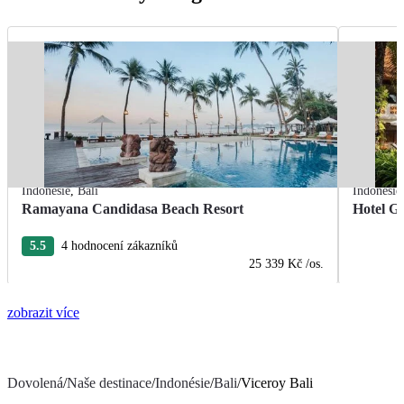
Indonésie
,
Bali
Indonésie
Ramayana Candidasa Beach Resort
Hotel Gr
5.5
4 hodnocení zákazníků
25 339 Kč
/os.
zobrazit více
Dovolená
/
Naše destinace
/
Indonésie
/
Bali
/
Viceroy Bali