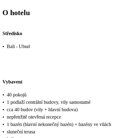
O hotelu
Středisko
•
Bali - Ubud
Vybavení
•
40 pokojů
•
1 podlaží centrální budovy, vily samostatné
•
cca 40 budov (vily + hlavní budova)
•
nepřetržitě otevřená recepce
•
1 bazén (hlavní nekonečný bazén) + bazény ve vilách
•
sluneční terasa