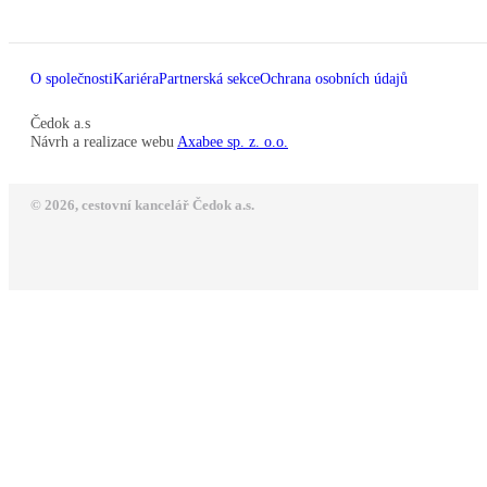
O společnosti
Kariéra
Partnerská sekce
Ochrana osobních údajů
Čedok a.s
Návrh a realizace webu
Axabee sp. z. o.o.
© 2026, cestovní kancelář Čedok a.s.