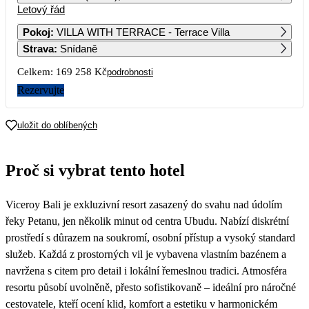
Letový řád
1
2
3
4
147 249
137 979
147 279
131 359
Pokoj
:
VILLA WITH TERRACE - Terrace Villa
Strava
:
Snídaně
5
6
7
8
9
10
11
130 569
112 019
128 849
147 269
134 129
147 949
134 129
Celkem:
169 258 Kč
podrobnosti
12
13
14
15
16
17
18
Rezervujte
92 799
84 629
91 299
105 259
101 889
108 379
89 969
19
20
21
22
23
24
25
uložit do oblíbených
90 829
80 559
87 689
115 519
97 479
119 979
94 289
26
27
28
29
30
31
Proč si vybrat tento hotel
94 019
82 809
87 839
85 519
85 979
94 829
Viceroy Bali je exkluzivní resort zasazený do svahu nad údolím
řeky Petanu, jen několik minut od centra Ubudu. Nabízí diskrétní
prostředí s důrazem na soukromí, osobní přístup a vysoký standard
služeb. Každá z prostorných vil je vybavena vlastním bazénem a
navržena s citem pro detail i lokální řemeslnou tradici. Atmosféra
resortu působí uvolněně, přesto sofistikovaně – ideální pro náročné
cestovatele, kteří ocení klid, komfort a estetiku v harmonickém