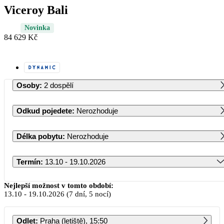
Viceroy Bali
Novinka
84 629 Kč
Osoby
:
2 dospělí
Odkud pojedete
:
Nerozhoduje
Délka pobytu
:
Nerozhoduje
Termín
:
13.10 - 19.10.2026
Říjen 2026
Nejlepší možnost v tomto období:
13.10
-
19.10.2026
(7 dní, 5 nocí)
PO
ÚT
ST
ČT
PÁ
SO
NE
Odlet
:
Praha (letiště), 15:50