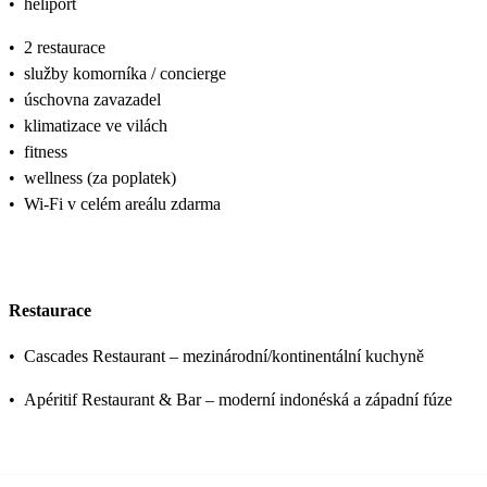
•
heliport
•
2 restaurace
•
služby komorníka / concierge
•
úschovna zavazadel
•
klimatizace ve vilách
•
fitness
•
wellness (za poplatek)
•
Wi‑Fi v celém areálu zdarma
Restaurace
•
Cascades Restaurant – mezinárodní/kontinentální kuchyně
•
Apéritif Restaurant & Bar – moderní indonéská a západní fúze