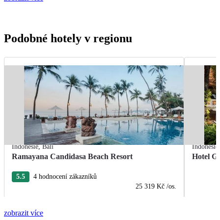
Podobné hotely v regionu
Indonésie
,
Bali
Indonésie
Ramayana Candidasa Beach Resort
Hotel Gr
5.5
4 hodnocení zákazníků
25 319 Kč
/os.
zobrazit více