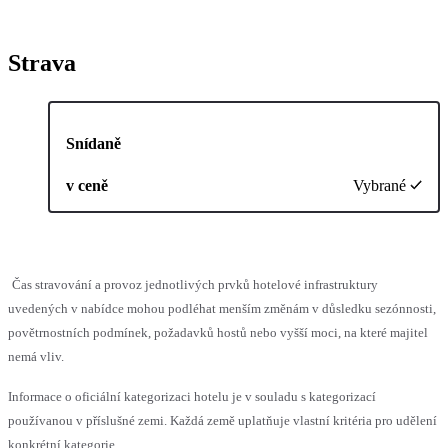
Strava
Snídaně
v ceně
Vybrané
Čas stravování a provoz jednotlivých prvků hotelové infrastruktury
uvedených v nabídce mohou podléhat menším změnám v důsledku sezónnosti,
povětrnostních podmínek, požadavků hostů nebo vyšší moci, na které majitel
nemá vliv.
Informace o oficiální kategorizaci hotelu je v souladu s kategorizací
používanou v příslušné zemi. Každá země uplatňuje vlastní kritéria pro udělení
konkrétní kategorie.