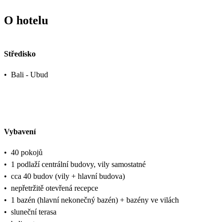
O hotelu
Středisko
•
Bali - Ubud
Vybavení
•
40 pokojů
•
1 podlaží centrální budovy, vily samostatné
•
cca 40 budov (vily + hlavní budova)
•
nepřetržitě otevřená recepce
•
1 bazén (hlavní nekonečný bazén) + bazény ve vilách
•
sluneční terasa