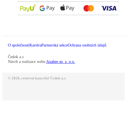
O společnosti
Kariéra
Partnerská sekce
Ochrana osobních údajů
Čedok a.s
Návrh a realizace webu
Axabee sp. z. o.o.
© 2026, cestovní kancelář Čedok a.s.