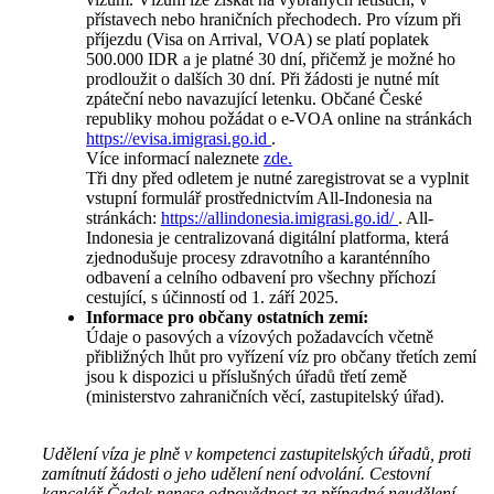
přístavech nebo hraničních přechodech. Pro vízum při
příjezdu (Visa on Arrival, VOA) se platí poplatek
500.000 IDR a je platné 30 dní, přičemž je možné ho
prodloužit o dalších 30 dní. Při žádosti je nutné mít
zpáteční nebo navazující letenku. Občané České
republiky mohou požádat o e-VOA online na stránkách
https://evisa.imigrasi.go.id
.
Více informací naleznete
zde.
Tři dny před odletem je nutné zaregistrovat se a vyplnit
vstupní formulář prostřednictvím All-Indonesia na
stránkách:
https://allindonesia.imigrasi.go.id/
. All-
Indonesia je centralizovaná digitální platforma, která
zjednodušuje procesy zdravotního a karanténního
odbavení a celního odbavení pro všechny příchozí
cestující, s účinností od 1. září 2025.
Informace pro občany ostatních zemí:
Údaje o pasových a vízových požadavcích včetně
přibližných lhůt pro vyřízení víz pro občany třetích zemí
jsou k dispozici u příslušných úřadů třetí země
(ministerstvo zahraničních věcí, zastupitelský úřad).
Udělení víza je plně v kompetenci zastupitelských úřadů, proti
zamítnutí žádosti o jeho udělení není odvolání. Cestovní
kancelář Čedok nenese odpovědnost za případné neudělení