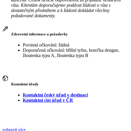
víza. Klientům doporučujeme podávat žádosti o víza s
dostatečným předstihem a k žádosti dokládat všechny
požadované dokumenty.
Zdravotní informace a požadavky
Povinná očkování: žádná
Doporučená očkování: břišní tyfus, horečka dengue,
žloutenka typu A, žloutenka typu B
Kontaktní úřady
Kontaktní český úřad v destinaci
Kontaktní cizí úřad v ČR
zobrazit více