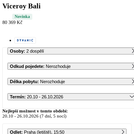
Viceroy Bali
Novinka
80 369 Kč
Osoby
:
2 dospělí
Odkud pojedete
:
Nerozhoduje
Délka pobytu
:
Nerozhoduje
Termín
:
20.10 - 26.10.2026
Říjen 2026
Nejlepší možnost v tomto období:
20.10
-
26.10.2026
(7 dní, 5 nocí)
PO
ÚT
ST
ČT
PÁ
SO
NE
Odlet
:
Praha (letiště), 15:50