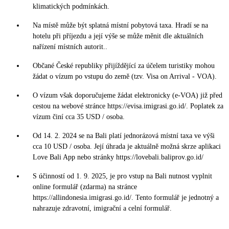
klimatických podmínkách.
Na místě může být splatná místní pobytová taxa. Hradí se na
hotelu při příjezdu a její výše se může měnit dle aktuálních
nařízení místních autorit..
Občané České republiky přijíždějící za účelem turistiky mohou
žádat o vízum po vstupu do země (tzv. Visa on Arrival - VOA).
O vízum však doporučujeme žádat elektronicky (e-VOA) již před
cestou na webové stránce https://evisa.imigrasi.go.id/. Poplatek za
vízum činí cca 35 USD / osoba.
Od 14. 2. 2024 se na Bali platí jednorázová místní taxa ve výši
cca 10 USD / osoba. Její úhrada je aktuálně možná skrze aplikaci
Love Bali App nebo stránky https://lovebali.baliprov.go.id/
S účinností od 1. 9. 2025, je pro vstup na Bali nutnost vyplnit
online formulář (zdarma) na stránce
https://allindonesia.imigrasi.go.id/. Tento formulář je jednotný a
nahrazuje zdravotní, imigrační a celní formulář.