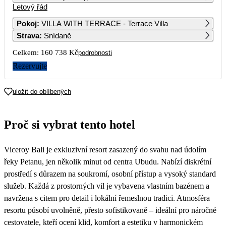
Letový řád
1
2
3
4
146 899
137 619
146 929
130 999
Pokoj
:
VILLA WITH TERRACE - Terrace Villa
Strava
:
Snídaně
5
6
7
8
9
10
11
130 219
111 709
130 229
146 919
133 769
147 599
133 779
Celkem:
160 738 Kč
podrobnosti
12
13
14
15
16
17
18
Rezervujte
96 509
81 039
87 369
105 009
101 669
108 129
89 749
19
20
21
22
23
24
25
uložit do oblíbených
90 609
80 369
85 949
115 289
97 249
119 749
94 059
26
27
28
29
30
31
Proč si vybrat tento hotel
93 789
82 619
85 839
85 309
85 769
94 599
Viceroy Bali je exkluzivní resort zasazený do svahu nad údolím
řeky Petanu, jen několik minut od centra Ubudu. Nabízí diskrétní
prostředí s důrazem na soukromí, osobní přístup a vysoký standard
služeb. Každá z prostorných vil je vybavena vlastním bazénem a
navržena s citem pro detail i lokální řemeslnou tradici. Atmosféra
resortu působí uvolněně, přesto sofistikovaně – ideální pro náročné
cestovatele, kteří ocení klid, komfort a estetiku v harmonickém