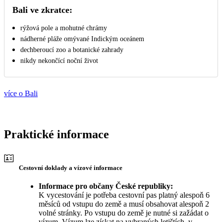
Bali ve zkratce:
rýžová pole a mohutné chrámy
nádherné pláže omývané Indickým oceánem
dechberoucí zoo a botanické zahrady
nikdy nekončící noční život
více o Bali
Praktické informace
Cestovní doklady a vízové informace
Informace pro občany České republiky:
K vycestování je potřeba cestovní pas platný alespoň 6
měsíců od vstupu do země a musí obsahovat alespoň 2
volné stránky. Po vstupu do země je nutné si zažádat o
vízum. Vízum lze získat na vybraných letištích, v