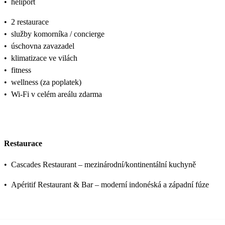
•
heliport
•
2 restaurace
•
služby komorníka / concierge
•
úschovna zavazadel
•
klimatizace ve vilách
•
fitness
•
wellness (za poplatek)
•
Wi‑Fi v celém areálu zdarma
Restaurace
•
Cascades Restaurant – mezinárodní/kontinentální kuchyně
•
Apéritif Restaurant & Bar – moderní indonéská a západní fúze