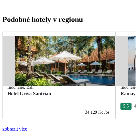
Podobné hotely v regionu
Indonésie
,
Bali
Indonésie
Hotel Griya Santrian
Ramayan
5.5
4 
34 129 Kč
/os.
zobrazit více