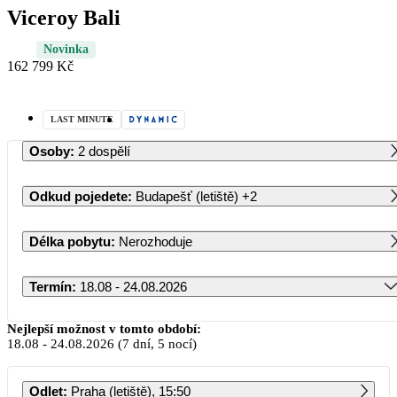
Viceroy Bali
Novinka
162 799 Kč
LAST MINUTE
Osoby
:
2 dospělí
Odkud pojedete
:
Budapešť (letiště)
+2
Délka pobytu
:
Nerozhoduje
Termín
:
18.08 - 24.08.2026
Srpen 2026
Nejlepší možnost v tomto období:
18.08
-
24.08.2026
(7 dní, 5 nocí)
PO
ÚT
ST
ČT
PÁ
SO
NE
Odlet
:
Praha (letiště), 15:50