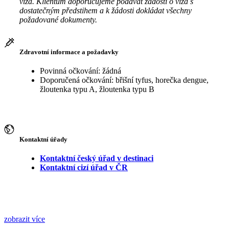
víza. Klientům doporučujeme podávat žádosti o víza s
dostatečným předstihem a k žádosti dokládat všechny
požadované dokumenty.
Zdravotní informace a požadavky
Povinná očkování: žádná
Doporučená očkování: břišní tyfus, horečka dengue,
žloutenka typu A, žloutenka typu B
Kontaktní úřady
Kontaktní český úřad v destinaci
Kontaktní cizí úřad v ČR
zobrazit více