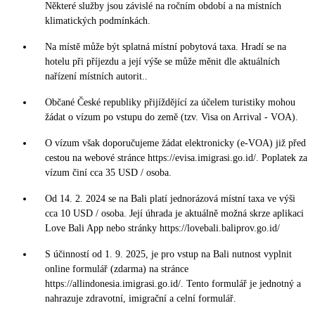
Některé služby jsou závislé na ročním období a na místních
klimatických podmínkách.
Na místě může být splatná místní pobytová taxa. Hradí se na
hotelu při příjezdu a její výše se může měnit dle aktuálních
nařízení místních autorit..
Občané České republiky přijíždějící za účelem turistiky mohou
žádat o vízum po vstupu do země (tzv. Visa on Arrival - VOA).
O vízum však doporučujeme žádat elektronicky (e-VOA) již před
cestou na webové stránce https://evisa.imigrasi.go.id/. Poplatek za
vízum činí cca 35 USD / osoba.
Od 14. 2. 2024 se na Bali platí jednorázová místní taxa ve výši
cca 10 USD / osoba. Její úhrada je aktuálně možná skrze aplikaci
Love Bali App nebo stránky https://lovebali.baliprov.go.id/
S účinností od 1. 9. 2025, je pro vstup na Bali nutnost vyplnit
online formulář (zdarma) na stránce
https://allindonesia.imigrasi.go.id/. Tento formulář je jednotný a
nahrazuje zdravotní, imigrační a celní formulář.