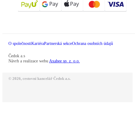
O společnosti
Kariéra
Partnerská sekce
Ochrana osobních údajů
Čedok a.s
Návrh a realizace webu
Axabee sp. z. o.o.
© 2026, cestovní kancelář Čedok a.s.