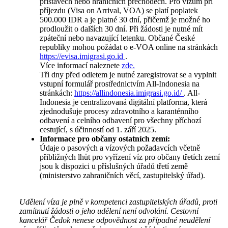
přístavech nebo hraničních přechodech. Pro vízum při
příjezdu (Visa on Arrival, VOA) se platí poplatek
500.000 IDR a je platné 30 dní, přičemž je možné ho
prodloužit o dalších 30 dní. Při žádosti je nutné mít
zpáteční nebo navazující letenku. Občané České
republiky mohou požádat o e-VOA online na stránkách
https://evisa.imigrasi.go.id
.
Více informací naleznete
zde.
Tři dny před odletem je nutné zaregistrovat se a vyplnit
vstupní formulář prostřednictvím All-Indonesia na
stránkách:
https://allindonesia.imigrasi.go.id/
. All-
Indonesia je centralizovaná digitální platforma, která
zjednodušuje procesy zdravotního a karanténního
odbavení a celního odbavení pro všechny příchozí
cestující, s účinností od 1. září 2025.
Informace pro občany ostatních zemí:
Údaje o pasových a vízových požadavcích včetně
přibližných lhůt pro vyřízení víz pro občany třetích zemí
jsou k dispozici u příslušných úřadů třetí země
(ministerstvo zahraničních věcí, zastupitelský úřad).
Udělení víza je plně v kompetenci zastupitelských úřadů, proti
zamítnutí žádosti o jeho udělení není odvolání. Cestovní
kancelář Čedok nenese odpovědnost za případné neudělení