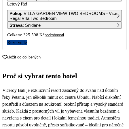
Letový řád
1
2
Pokoj
:
VILLA GARDEN VIEW TWO BEDROOMS - Vice
Regal Villa Two Bedroom
3
4
5
6
7
8
9
Strava
:
Snídaně
Celkem:
325 598 Kč
podrobnosti
10
11
12
13
14
15
16
167 369
Rezervujte
17
18
19
20
21
22
23
184 239
162 799
163 289
188 859
161 629
200 339
162 459
uložit do oblíbených
24
25
26
27
28
29
30
160 669
145 589
163 849
211 679
191 629
207 059
159 429
Proč si vybrat tento hotel
31
149 239
Viceroy Bali je exkluzivní resort zasazený do svahu nad údolím
řeky Petanu, jen několik minut od centra Ubudu. Nabízí diskrétní
prostředí s důrazem na soukromí, osobní přístup a vysoký standard
služeb. Každá z prostorných vil je vybavena vlastním bazénem a
navržena s citem pro detail i lokální řemeslnou tradici. Atmosféra
resortu působí uvolněně, přesto sofistikovaně – ideální pro náročné