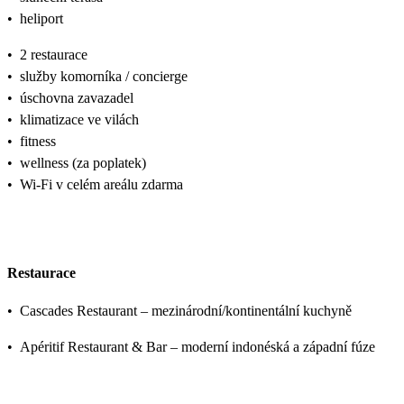
•
heliport
•
2 restaurace
•
služby komorníka / concierge
•
úschovna zavazadel
•
klimatizace ve vilách
•
fitness
•
wellness (za poplatek)
•
Wi‑Fi v celém areálu zdarma
Restaurace
•
Cascades Restaurant – mezinárodní/kontinentální kuchyně
•
Apéritif Restaurant & Bar – moderní indonéská a západní fúze