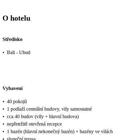
O hotelu
Středisko
•
Bali - Ubud
Vybavení
•
40 pokojů
•
1 podlaží centrální budovy, vily samostatné
•
cca 40 budov (vily + hlavní budova)
•
nepřetržitě otevřená recepce
•
1 bazén (hlavní nekonečný bazén) + bazény ve vilách
•
sluneční terasa