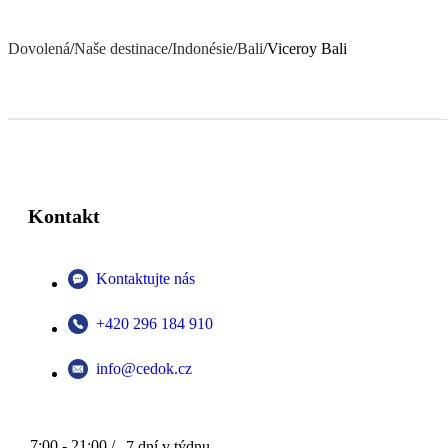
Dovolená
/
Naše destinace
/
Indonésie
/
Bali
/
Viceroy Bali
Kontakt
Kontaktujte nás
+420 296 184 910
info@cedok.cz
7:00 - 21:00 /
7 dní v týdnu