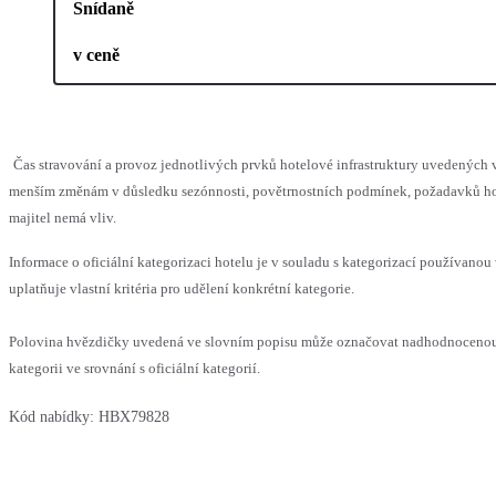
Snídaně
v ceně
Čas stravování a provoz jednotlivých prvků hotelové infrastruktury uvedených
menším změnám v důsledku sezónnosti, povětrnostních podmínek, požadavků hos
majitel nemá vliv.
Informace o oficiální kategorizaci hotelu je v souladu s kategorizací používanou
uplatňuje vlastní kritéria pro udělení konkrétní kategorie.
Polovina hvězdičky uvedená ve slovním popisu může označovat nadhodnocen
kategorii ve srovnání s oficiální kategorií.
Kód nabídky:
HBX79828