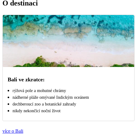
O destinaci
Bali ve zkratce:
rýžová pole a mohutné chrámy
nádherné pláže omývané Indickým oceánem
dechberoucí zoo a botanické zahrady
nikdy nekončící noční život
více o Bali