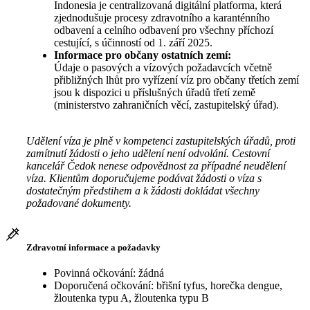
Indonesia je centralizovaná digitální platforma, která
zjednodušuje procesy zdravotního a karanténního
odbavení a celního odbavení pro všechny příchozí
cestující, s účinností od 1. září 2025.
Informace pro občany ostatních zemí:
Údaje o pasových a vízových požadavcích včetně
přibližných lhůt pro vyřízení víz pro občany třetích zemí
jsou k dispozici u příslušných úřadů třetí země
(ministerstvo zahraničních věcí, zastupitelský úřad).
Udělení víza je plně v kompetenci zastupitelských úřadů, proti
zamítnutí žádosti o jeho udělení není odvolání. Cestovní
kancelář Čedok nenese odpovědnost za případné neudělení
víza. Klientům doporučujeme podávat žádosti o víza s
dostatečným předstihem a k žádosti dokládat všechny
požadované dokumenty.
Zdravotní informace a požadavky
Povinná očkování: žádná
Doporučená očkování: břišní tyfus, horečka dengue,
žloutenka typu A, žloutenka typu B