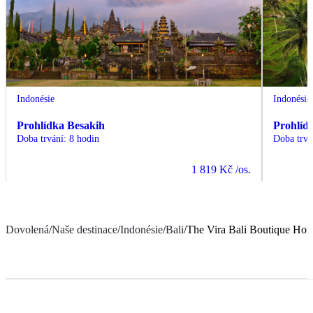
Indonésie
Indonésie
Prohlídka Besakih
Prohlíd
Doba trvání
:
8 hodin
Doba trvá
1 819 Kč
/os.
Dovolená
/
Naše destinace
/
Indonésie
/
Bali
/
The Vira Bali Boutique Hote