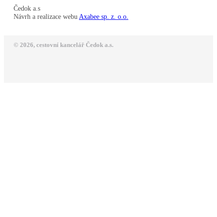
Čedok a.s
Návrh a realizace webu
Axabee sp. z. o.o.
© 2026, cestovní kancelář Čedok a.s.