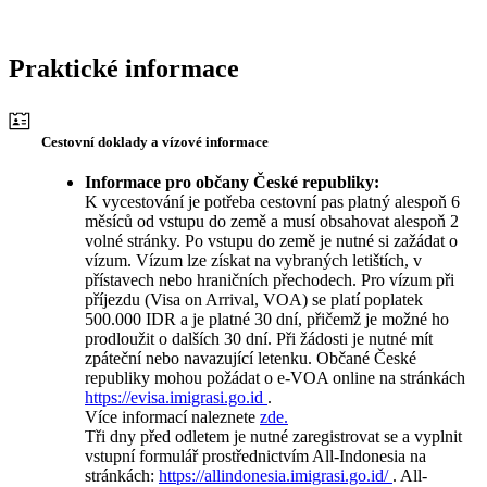
Praktické informace
Cestovní doklady a vízové informace
Informace pro občany České republiky:
K vycestování je potřeba cestovní pas platný alespoň 6
měsíců od vstupu do země a musí obsahovat alespoň 2
volné stránky. Po vstupu do země je nutné si zažádat o
vízum. Vízum lze získat na vybraných letištích, v
přístavech nebo hraničních přechodech. Pro vízum při
příjezdu (Visa on Arrival, VOA) se platí poplatek
500.000 IDR a je platné 30 dní, přičemž je možné ho
prodloužit o dalších 30 dní. Při žádosti je nutné mít
zpáteční nebo navazující letenku. Občané České
republiky mohou požádat o e-VOA online na stránkách
https://evisa.imigrasi.go.id
.
Více informací naleznete
zde.
Tři dny před odletem je nutné zaregistrovat se a vyplnit
vstupní formulář prostřednictvím All-Indonesia na
stránkách:
https://allindonesia.imigrasi.go.id/
. All-