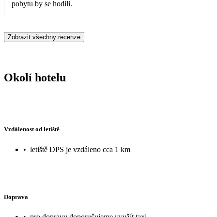
pobytu by se hodili.
Zobrazit všechny recenze
Okolí hotelu
Vzdálenost od letiště
•
letiště DPS je vzdáleno cca 1 km
Doprava
•
pro dopravu doporučujeme využít taxi