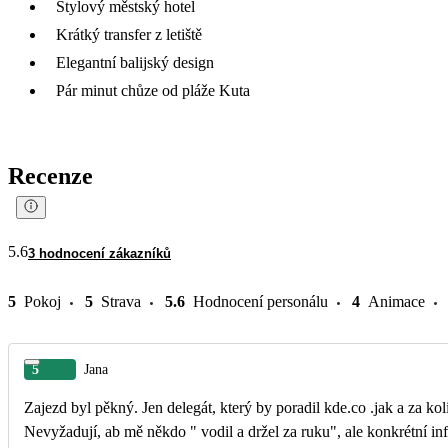
Stylový městský hotel
Krátký transfer z letiště
Elegantní balijský design
Pár minut chůze od pláže Kuta
Recenze
5.6
3 hodnocení zákazníků
5
Pokoj
5
Strava
5.6
Hodnocení personálu
4
Animace
5
Jana
Zajezd byl pěkný. Jen delegát, který by poradil kde.co .jak a za kol
Nevyžadují, ab mě někdo " vodil a držel za ruku", ale konkrétní in