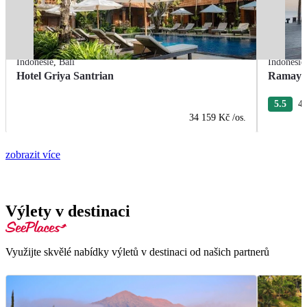
Indonésie
,
Bali
Indonésie
Hotel Griya Santrian
Ramayan
5.5
4 
34 159 Kč
/os.
zobrazit více
Výlety v destinaci
Využijte skvělé nabídky výletů v destinaci od našich partnerů