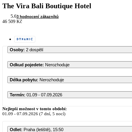
The Vira Bali Boutique Hotel
5.6
3 hodnocení zákazníků
46 509 Kč
Osoby
:
2 dospělí
Odkud pojedete
:
Nerozhoduje
Délka pobytu
:
Nerozhoduje
Termín
:
01.09 - 07.09.2026
Září 2026
Nejlepší možnost v tomto období:
01.09
-
07.09.2026
(7 dní, 5 nocí)
PO
ÚT
ST
ČT
PÁ
SO
Odlet
:
Praha (letiště), 15:50