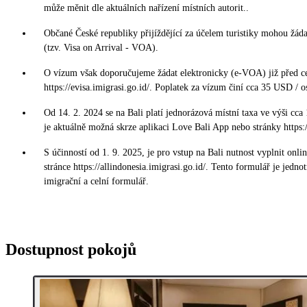
může měnit dle aktuálních nařízení místních autorit..
Občané České republiky přijíždějící za účelem turistiky mohou žád
(tzv. Visa on Arrival - VOA).
O vízum však doporučujeme žádat elektronicky (e-VOA) již před c
https://evisa.imigrasi.go.id/. Poplatek za vízum činí cca 35 USD / o
Od 14. 2. 2024 se na Bali platí jednorázová místní taxa ve výši cca
je aktuálně možná skrze aplikaci Love Bali App nebo stránky https:/
S účinností od 1. 9. 2025, je pro vstup na Bali nutnost vyplnit onl
stránce https://allindonesia.imigrasi.go.id/. Tento formulář je jedno
imigrační a celní formulář.
Dostupnost pokojů