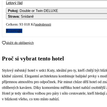
Letový řád
1
2
3
4
5
46 509
44 819
55 489
52 929
68 17
Pokoj
:
Double or Twin DELUXE
Strava
:
Snídaně
7
8
9
10
11
12
46 93
Celkem:
93 018 Kč
podrobnosti
14
15
16
17
18
19
Rezervujte
43 679
36 829
36 399
50 339
21
22
23
24
25
26
uložit do oblíbených
35 119
28
29
30
Proč si vybrat tento hotel
Stylový městský hotel v srdci Kuty, ideální pro ty, kteří chtějí být blí
klidné zázemí. Elegantní architektura kombinuje balijské prvky s mo
příjemnou atmosféru pro odpočinek. Pár minut chůze dělí hotel od zná
oblíbených kaváren. Díky komornímu měřítku hotel nabízí osobitější z
Hotel je tedy skvělou volbou pro páry i sólo cestovatele, kteří hledají 
v blízkosti všeho, co toto místo nabízí.