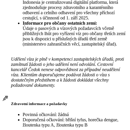
Indonesia je centralizovaná digitální platforma, která
zjednodušuje procesy zdravotního a karanténního
odbavení a celního odbavení pro všechny příchozí
cestující, s účinností od 1. září 2025.
Informace pro občany ostatních zemí:
Údaje o pasových a vízových požadavcích včetně
přibližných lhůt pro vyřízení víz pro občany třetích zemí
jsou k dispozici u příslušných úřadů třetí země
(ministerstvo zahraničních věcí, zastupitelský úřad).
Udělení víza je plně v kompetenci zastupitelských úřadů, proti
zamítnutí žádosti o jeho udělení není odvolání. Cestovní
kancelář Čedok nenese odpovědnost za případné neudělení
víza. Klientům doporučujeme podávat žádosti o víza s
dostatečným předstihem a k žádosti dokládat všechny
požadované dokumenty.
Zdravotní informace a požadavky
Povinná očkování: žádná
Doporučená očkování: břišní tyfus, horečka dengue,
žloutenka typu A, žloutenka typu B