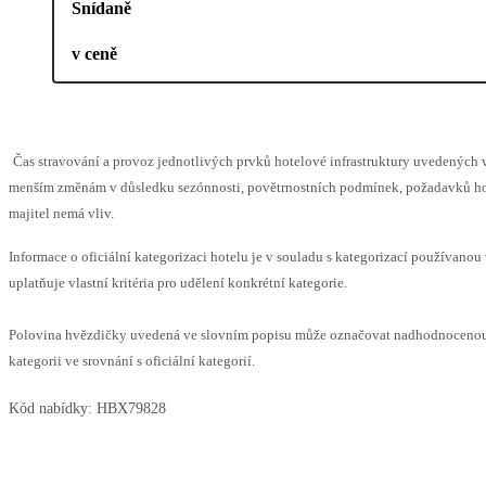
Snídaně
v ceně
Čas stravování a provoz jednotlivých prvků hotelové infrastruktury uvedených
menším změnám v důsledku sezónnosti, povětrnostních podmínek, požadavků hos
majitel nemá vliv.
Informace o oficiální kategorizaci hotelu je v souladu s kategorizací používanou
uplatňuje vlastní kritéria pro udělení konkrétní kategorie.
Polovina hvězdičky uvedená ve slovním popisu může označovat nadhodnocen
kategorii ve srovnání s oficiální kategorií.
Kód nabídky:
HBX79828