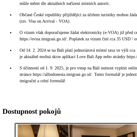
může měnit dle aktuálních nařízení místních autorit..
Občané České republiky přijíždějící za účelem turistiky mohou žád
(tzv. Visa on Arrival - VOA).
O vízum však doporučujeme žádat elektronicky (e-VOA) již před c
https://evisa.imigrasi.go.id/. Poplatek za vízum činí cca 35 USD / o
Od 14. 2. 2024 se na Bali platí jednorázová místní taxa ve výši cca
je aktuálně možná skrze aplikaci Love Bali App nebo stránky https:/
S účinností od 1. 9. 2025, je pro vstup na Bali nutnost vyplnit onl
stránce https://allindonesia.imigrasi.go.id/. Tento formulář je jedno
imigrační a celní formulář.
Dostupnost pokojů