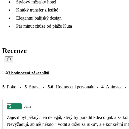
Stylový městský hotel
Krátký transfer z letiště
Elegantní balijský design
Pár minut chůze od pláže Kuta
Recenze
5.6
3 hodnocení zákazníků
5
Pokoj
5
Strava
5.6
Hodnocení personálu
4
Animace
5
Jana
Zajezd byl pěkný. Jen delegát, který by poradil kde.co .jak a za kol
Nevyžadují, ab mě někdo " vodil a držel za ruku", ale konkrétní in