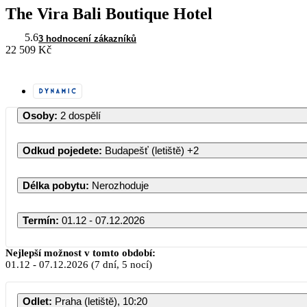
The Vira Bali Boutique Hotel
5.6
3 hodnocení zákazníků
22 509 Kč
Osoby
:
2 dospělí
Odkud pojedete
:
Budapešť (letiště)
+2
Délka pobytu
:
Nerozhoduje
Termín
:
01.12 - 07.12.2026
Prosinec 2026
Nejlepší možnost v tomto období:
01.12
-
07.12.2026
(7 dní, 5 nocí)
PO
ÚT
ST
ČT
PÁ
SO
Odlet
:
Praha (letiště), 10:20