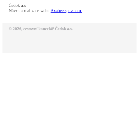
Čedok a.s
Návrh a realizace webu
Axabee sp. z. o.o.
© 2026, cestovní kancelář Čedok a.s.