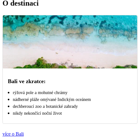
O destinaci
Bali ve zkratce:
rýžová pole a mohutné chrámy
nádherné pláže omývané Indickým oceánem
dechberoucí zoo a botanické zahrady
nikdy nekončící noční život
více o Bali