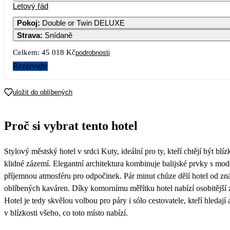
Letový řád
1
2
3
4
5
22 509
23 299
22 669
22 669
28 58
Pokoj
:
Double or Twin DELUXE
Strava
:
Snídaně
7
8
9
10
11
12
22 669
26 109
25 039
28 709
28 509
33 22
Celkem:
45 018 Kč
podrobnosti
14
15
16
17
18
19
Rezervujte
31 989
32 669
33 519
35 419
37 709
48 72
21
22
23
24
25
26
uložit do oblíbených
43 929
41 919
44 049
45 479
47 949
51 70
28
29
30
31
Proč si vybrat tento hotel
48 999
39 219
38 459
37 179
Stylový městský hotel v srdci Kuty, ideální pro ty, kteří chtějí být blí
klidné zázemí. Elegantní architektura kombinuje balijské prvky s mo
příjemnou atmosféru pro odpočinek. Pár minut chůze dělí hotel od zná
oblíbených kaváren. Díky komornímu měřítku hotel nabízí osobitější z
Hotel je tedy skvělou volbou pro páry i sólo cestovatele, kteří hledají 
v blízkosti všeho, co toto místo nabízí.