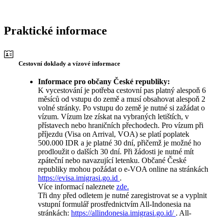
Praktické informace
Cestovní doklady a vízové informace
Informace pro občany České republiky:
K vycestování je potřeba cestovní pas platný alespoň 6
měsíců od vstupu do země a musí obsahovat alespoň 2
volné stránky. Po vstupu do země je nutné si zažádat o
vízum. Vízum lze získat na vybraných letištích, v
přístavech nebo hraničních přechodech. Pro vízum při
příjezdu (Visa on Arrival, VOA) se platí poplatek
500.000 IDR a je platné 30 dní, přičemž je možné ho
prodloužit o dalších 30 dní. Při žádosti je nutné mít
zpáteční nebo navazující letenku. Občané České
republiky mohou požádat o e-VOA online na stránkách
https://evisa.imigrasi.go.id
.
Více informací naleznete
zde.
Tři dny před odletem je nutné zaregistrovat se a vyplnit
vstupní formulář prostřednictvím All-Indonesia na
stránkách:
https://allindonesia.imigrasi.go.id/
. All-