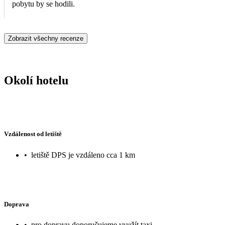
pobytu by se hodili.
Zobrazit všechny recenze
Okolí hotelu
Vzdálenost od letiště
•
letiště DPS je vzdáleno cca 1 km
Doprava
•
pro dopravu doporučujeme využít taxi