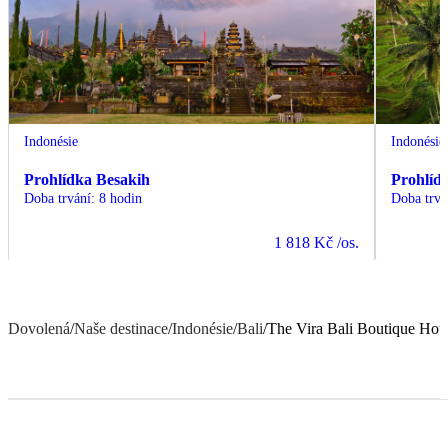
Indonésie
Indonésie
Prohlídka Besakih
Prohlíd
Doba trvání
:
8 hodin
Doba trvá
1 818 Kč
/os.
Dovolená
/
Naše destinace
/
Indonésie
/
Bali
/
The Vira Bali Boutique Hote