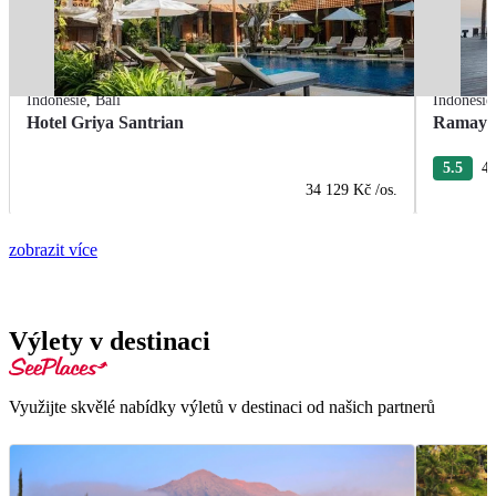
Indonésie
,
Bali
Indonésie
Hotel Griya Santrian
Ramayan
5.5
4 
34 129 Kč
/os.
zobrazit více
Výlety v destinaci
Využijte skvělé nabídky výletů v destinaci od našich partnerů