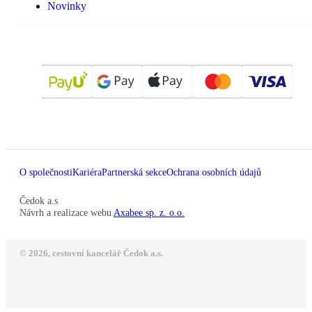
Novinky
O společnosti
Kariéra
Partnerská sekce
Ochrana osobních údajů
Čedok a.s
Návrh a realizace webu
Axabee sp. z. o.o.
© 2026, cestovní kancelář Čedok a.s.