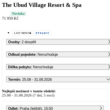
The Ubud Village Resort & Spa
Novinka
71 959 Kč
LAST MINUTE
Osoby
:
2 dospělí
Odkud pojedete
:
Nerozhoduje
Délka pobytu
:
Nerozhoduje
Termín
:
25.08 - 31.08.2026
Srpen 2026
Nejlepší možnost v tomto období:
25.08
-
31.08.2026
(7 dní, 5 nocí)
PO
ÚT
ST
ČT
PÁ
SO
NE
Odlet
:
Praha (letiště), 15:50