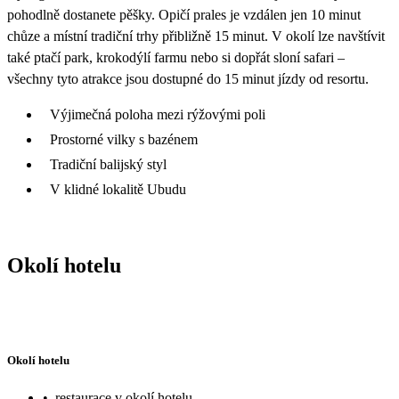
pohodlně dostanete pěšky. Opičí prales je vzdálen jen 10 minut
chůze a místní tradiční trhy přibližně 15 minut. V okolí lze navštívit
také ptačí park, krokodýlí farmu nebo si dopřát sloní safari –
všechny tyto atrakce jsou dostupné do 15 minut jízdy od resortu.
Výjimečná poloha mezi rýžovými poli
Prostorné vilky s bazénem
Tradiční balijský styl
V klidné lokalitě Ubudu
Okolí hotelu
Okolí hotelu
•
restaurace v okolí hotelu