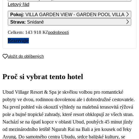
Letový řád
1
2
Pokoj
:
VILLA GARDEN VIEW - GARDEN POOL VILLA
Strava
:
Snídaně
3
4
5
6
7
8
9
Celkem:
143 918 Kč
podrobnosti
10
11
12
13
14
15
16
Rezervujte
17
18
19
20
21
22
23
uložit do oblíbených
99 889
74 269
24
25
26
27
28
29
30
Proč si vybrat tento hotel
71 949
71 959
61 239
78 349
59 649
75 809
62 229
31
Ubud Village Resort & Spa je skvělou volbou pro romantické
61 589
pobyty ve dvou, rodinnou dovolenou ale i dobrodružné cestovatele.
Na první pohled vás okouzlí výhledy na malebná terasovitá rýžová
pole a bujné tropické zahrady, které resort obklopují ze všech stran.
Nachází se na úpatí kopce v oblasti Ubud, pouhých 45 minut jízdy
od mezinárodního letiště Ngurah Rai na Bali a jen kousek od řeky
Ayung. Do samotného centra Ubudu, srdce balijské kultury, se