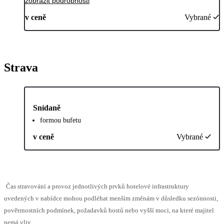
zobrazit podrobnosti
v ceně
Vybrané
Strava
Snídaně
formou bufetu
v ceně
Vybrané
Čas stravování a provoz jednotlivých prvků hotelové infrastruktury
uvedených v nabídce mohou podléhat menším změnám v důsledku sezónnosti,
povětrnostních podmínek, požadavků hostů nebo vyšší moci, na které majitel
nemá vliv.