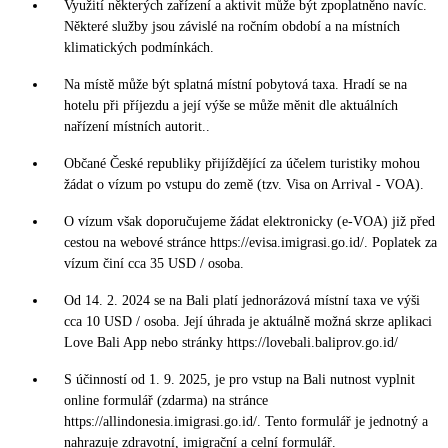
Využití některých zařízení a aktivit může být zpoplatněno navíc.
Některé služby jsou závislé na ročním období a na místních
klimatických podmínkách.
Na místě může být splatná místní pobytová taxa. Hradí se na
hotelu při příjezdu a její výše se může měnit dle aktuálních
nařízení místních autorit..
Občané České republiky přijíždějící za účelem turistiky mohou
žádat o vízum po vstupu do země (tzv. Visa on Arrival - VOA).
O vízum však doporučujeme žádat elektronicky (e-VOA) již před
cestou na webové stránce https://evisa.imigrasi.go.id/. Poplatek za
vízum činí cca 35 USD / osoba.
Od 14. 2. 2024 se na Bali platí jednorázová místní taxa ve výši
cca 10 USD / osoba. Její úhrada je aktuálně možná skrze aplikaci
Love Bali App nebo stránky https://lovebali.baliprov.go.id/
S účinností od 1. 9. 2025, je pro vstup na Bali nutnost vyplnit
online formulář (zdarma) na stránce
https://allindonesia.imigrasi.go.id/. Tento formulář je jednotný a
nahrazuje zdravotní, imigrační a celní formulář.