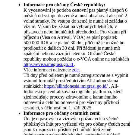
Informace pro občany České republiky:
K vycestování je potřeba cestovní pas platný alespoň 6
měsíců od vstupu do země a musí obsahovat alespoň 2
volné stránky. Po vstupu do země je nutné si zažádat o
vízum. Vízum lze získat na vybraných letištích, v
přístavech nebo hraničních přechodech. Pro vízum při
příjezdu (Visa on Arrival, VOA) se platí poplatek
500.000 IDR a je platné 30 dní, přičemž je možné ho
prodloužit o dalších 30 dní. Při žádosti je nutné mít
zpáteční nebo navazující letenku. Občané České
republiky mohou požádat o e-VOA online na stránkách
https://evisa.imigrasi.go.id
.
Více informací naleznete
zde.
Tři dny před odletem je nutné zaregistrovat se a vyplnit
vstupní formulář prostřednictvím All-Indonesia na
stránkách:
https://allindonesia.imigrasi.go.id/
. All-
Indonesia je centralizovaná digitální platforma, která
zjednodušuje procesy zdravotního a karanténního
odbavení a celního odbavení pro všechny příchozí
cestující, s účinností od 1. září 2025.
Informace pro občany ostatních zemí:
Údaje o pasových a vízových požadavcích včetně
přibližných lhůt pro vyřízení víz pro občany třetích zemí
jsou k dispozici u příslušných úřadů třetí země
(ministerstvo zahraničních věcí, zastupitelský úřad).