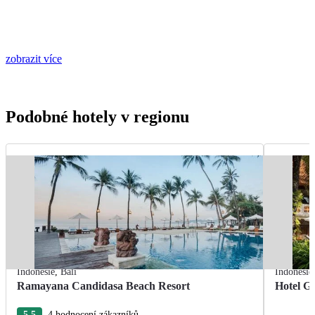
zobrazit více
Podobné hotely v regionu
Indonésie
,
Bali
Indonésie
Ramayana Candidasa Beach Resort
Hotel Gr
5.5
4 hodnocení zákazníků