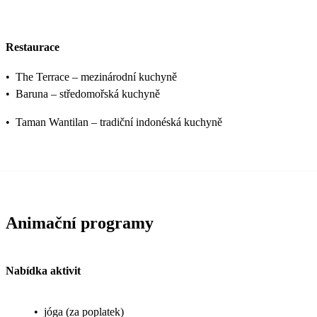
Restaurace
•
The Terrace – mezinárodní kuchyně
•
Baruna – středomořská kuchyně
•
Taman Wantilan – tradiční indonéská kuchyně
Animační programy
Nabídka aktivit
•
jóga (za poplatek)