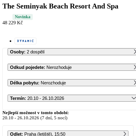
The Seminyak Beach Resort And Spa
Novinka
48 229 Kč
Osoby
:
2 dospělí
Odkud pojedete
:
Nerozhoduje
Délka pobytu
:
Nerozhoduje
Termín
:
20.10 - 26.10.2026
Říjen 2026
Nejlepší možnost v tomto období:
20.10
-
26.10.2026
(7 dní, 5 nocí)
PO
ÚT
ST
ČT
PÁ
SO
NE
Odlet
:
Praha (letiště), 15:50