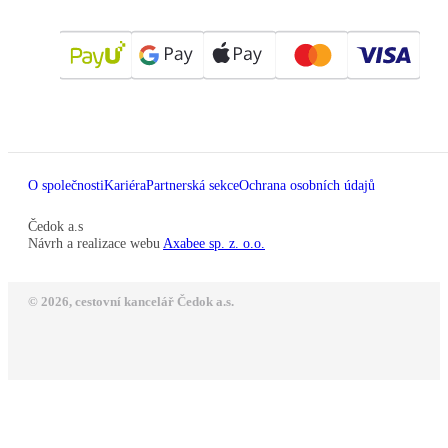
O společnosti
Kariéra
Partnerská sekce
Ochrana osobních údajů
Čedok a.s
Návrh a realizace webu
Axabee sp. z. o.o.
© 2026, cestovní kancelář Čedok a.s.