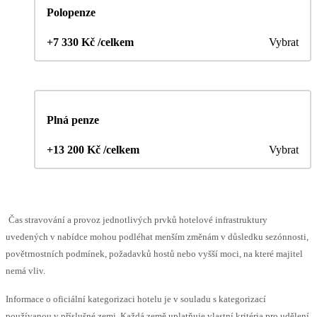
Polopenze
+7 330 Kč /celkem
Vybrat
Plná penze
+13 200 Kč /celkem
Vybrat
Čas stravování a provoz jednotlivých prvků hotelové infrastruktury
uvedených v nabídce mohou podléhat menším změnám v důsledku sezónnosti,
povětrnostních podmínek, požadavků hostů nebo vyšší moci, na které majitel
nemá vliv.
Informace o oficiální kategorizaci hotelu je v souladu s kategorizací
používanou v příslušné zemi. Každá země uplatňuje vlastní kritéria pro udělení