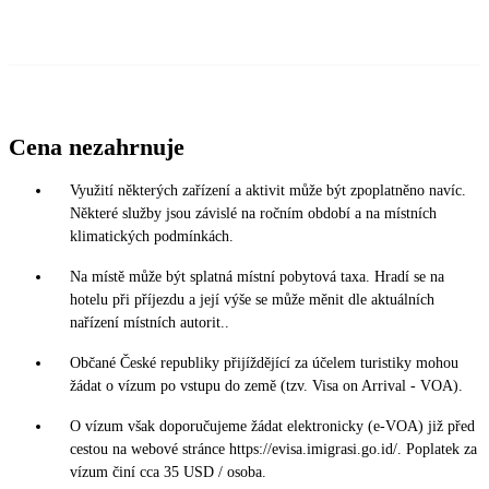
Cena nezahrnuje
Využití některých zařízení a aktivit může být zpoplatněno navíc.
Některé služby jsou závislé na ročním období a na místních
klimatických podmínkách.
Na místě může být splatná místní pobytová taxa. Hradí se na
hotelu při příjezdu a její výše se může měnit dle aktuálních
nařízení místních autorit..
Občané České republiky přijíždějící za účelem turistiky mohou
žádat o vízum po vstupu do země (tzv. Visa on Arrival - VOA).
O vízum však doporučujeme žádat elektronicky (e-VOA) již před
cestou na webové stránce https://evisa.imigrasi.go.id/. Poplatek za
vízum činí cca 35 USD / osoba.