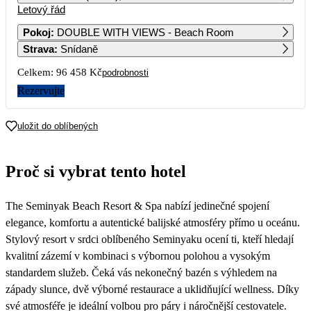
Letový řád
1
2
3
4
72 239
59 969
72 709
56 789
Pokoj
:
DOUBLE WITH VIEWS - Beach Room
Strava
:
Snídaně
5
6
7
8
9
10
11
55 999
49 829
57 329
75 339
63 509
90 629
77 209
Celkem:
96 458 Kč
podrobnosti
12
13
14
15
16
17
18
Rezervujte
76 199
63 269
68 159
83 269
65 449
69 169
56 269
19
20
21
22
23
24
25
uložit do oblíbených
53 849
48 229
48 929
73 769
57 969
76 439
54 569
26
27
28
29
30
31
Proč si vybrat tento hotel
53 579
49 209
49 499
51 429
52 469
56 239
The Seminyak Beach Resort & Spa nabízí jedinečné spojení
elegance, komfortu a autentické balijské atmosféry přímo u oceánu.
Stylový resort v srdci oblíbeného Seminyaku ocení ti, kteří hledají
kvalitní zázemí v kombinaci s výbornou polohou a vysokým
standardem služeb. Čeká vás nekonečný bazén s výhledem na
západy slunce, dvě výborné restaurace a uklidňující wellness. Díky
své atmosféře je ideální volbou pro páry i náročnější cestovatele.