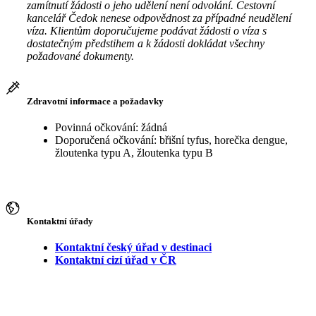
zamítnutí žádosti o jeho udělení není odvolání. Cestovní
kancelář Čedok nenese odpovědnost za případné neudělení
víza. Klientům doporučujeme podávat žádosti o víza s
dostatečným předstihem a k žádosti dokládat všechny
požadované dokumenty.
Zdravotní informace a požadavky
Povinná očkování: žádná
Doporučená očkování: břišní tyfus, horečka dengue,
žloutenka typu A, žloutenka typu B
Kontaktní úřady
Kontaktní český úřad v destinaci
Kontaktní cizí úřad v ČR