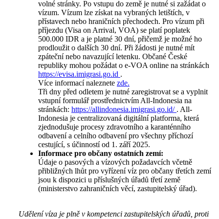
volné stránky. Po vstupu do země je nutné si zažádat o
vízum. Vízum lze získat na vybraných letištích, v
přístavech nebo hraničních přechodech. Pro vízum při
příjezdu (Visa on Arrival, VOA) se platí poplatek
500.000 IDR a je platné 30 dní, přičemž je možné ho
prodloužit o dalších 30 dní. Při žádosti je nutné mít
zpáteční nebo navazující letenku. Občané České
republiky mohou požádat o e-VOA online na stránkách
https://evisa.imigrasi.go.id
.
Více informací naleznete
zde.
Tři dny před odletem je nutné zaregistrovat se a vyplnit
vstupní formulář prostřednictvím All-Indonesia na
stránkách:
https://allindonesia.imigrasi.go.id/
. All-
Indonesia je centralizovaná digitální platforma, která
zjednodušuje procesy zdravotního a karanténního
odbavení a celního odbavení pro všechny příchozí
cestující, s účinností od 1. září 2025.
Informace pro občany ostatních zemí:
Údaje o pasových a vízových požadavcích včetně
přibližných lhůt pro vyřízení víz pro občany třetích zemí
jsou k dispozici u příslušných úřadů třetí země
(ministerstvo zahraničních věcí, zastupitelský úřad).
Udělení víza je plně v kompetenci zastupitelských úřadů, proti