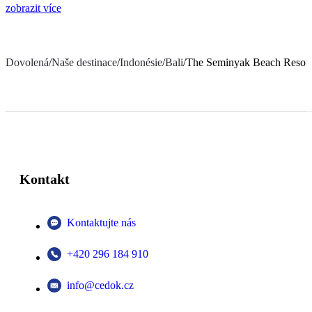
zobrazit více
Dovolená
/
Naše destinace
/
Indonésie
/
Bali
/
The Seminyak Beach Resor
Kontakt
Kontaktujte nás
+420 296 184 910
info@cedok.cz