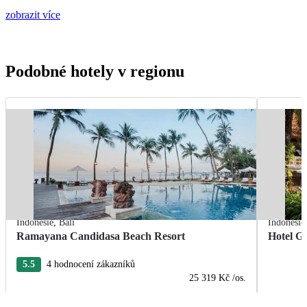
zobrazit více
Podobné hotely v regionu
Indonésie
,
Bali
Indonésie
Ramayana Candidasa Beach Resort
Hotel Gr
5.5
4 hodnocení zákazníků
25 319 Kč
/os.