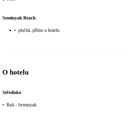
Seminyak Beach
•
písčitá, přímo u hotelu
O hotelu
Středisko
•
Bali - Seminyak