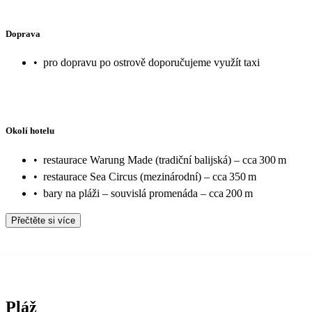
Doprava
•
pro dopravu po ostrově doporučujeme využít taxi
Okolí hotelu
•
restaurace Warung Made (tradiční balijská) – cca 300 m
•
restaurace Sea Circus (mezinárodní) – cca 350 m
•
bary na pláži – souvislá promenáda – cca 200 m
Přečtěte si více
Pláž