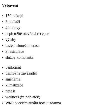
Vybavení
•
150 pokojů
•
3 podlaží
•
4 budovy
•
nepřetržitě otevřená recepce
•
výtahy
•
bazén, sluneční terasa
•
3 restaurace
•
služby komorníka
•
bankomat
•
úschovna zavazadel
•
směnárna
•
klimatizace
•
fitness
•
wellness (za poplatek)
•
Wi‑Fi v celém areálu hotelu zdarma