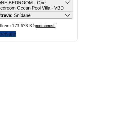
ONE BEDROOM - One
edroom Ocean Pool Villa - VBD
trava
:
Snídaně
lkem:
173 678 Kč
podrobnosti
zervujte