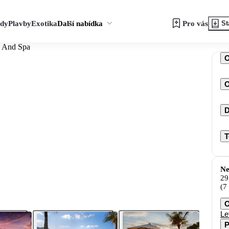
zdy
Plavby
Exotika
Další nabídka
Pro vás
St
t And Spa
O
D
T
Ne
29
(7
O
Le
P