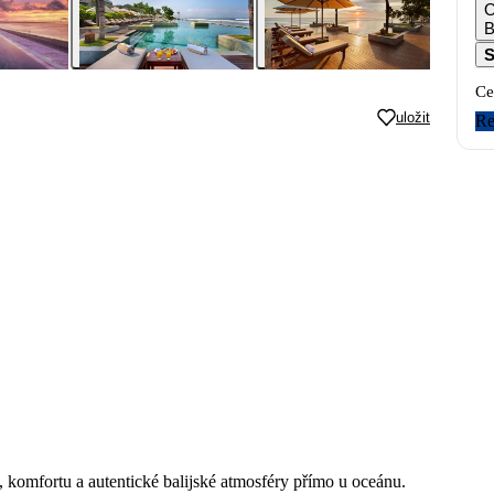
B
S
Ce
uložit
Re
 komfortu a autentické balijské atmosféry přímo u oceánu.