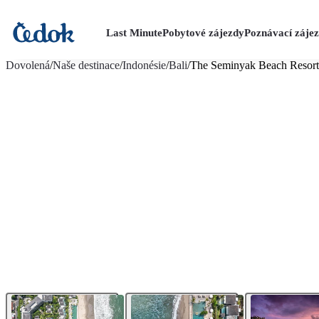
Last Minute
Pobytové zájezdy
Poznávací záje
více fotografií (15)
Dovolená
/
Naše destinace
/
Indonésie
/
Bali
/
The Seminyak Beach Resor