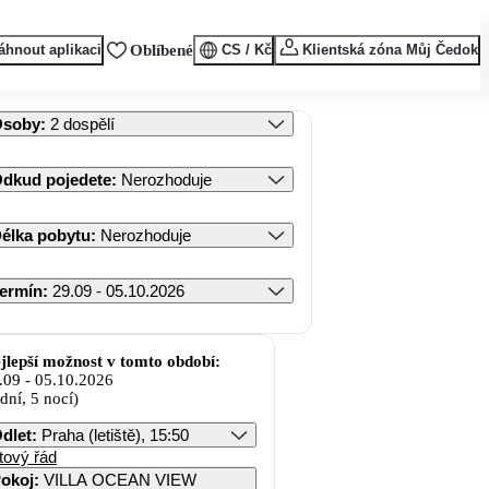
áhnout aplikaci
Oblíbené
CS / Kč
Klientská zóna Můj Čedok
Osoby
:
2 dospělí
dkud pojedete
:
Nerozhoduje
élka pobytu
:
Nerozhoduje
ermín
:
29.09 - 05.10.2026
jlepší možnost v tomto období:
.09
-
05.10.2026
 dní, 5 nocí)
dlet
:
Praha (letiště), 15:50
tový řád
okoj
:
VILLA OCEAN VIEW