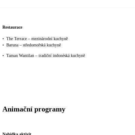
Restaurace
•
The Terrace – mezinárodní kuchyně
•
Baruna – středomořská kuchyně
•
Taman Wantilan – tradiční indonéská kuchyně
Animační programy
Nabídka aktivit