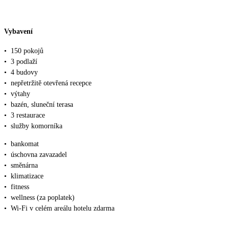
Vybavení
•
150 pokojů
•
3 podlaží
•
4 budovy
•
nepřetržitě otevřená recepce
•
výtahy
•
bazén, sluneční terasa
•
3 restaurace
•
služby komorníka
•
bankomat
•
úschovna zavazadel
•
směnárna
•
klimatizace
•
fitness
•
wellness (za poplatek)
•
Wi‑Fi v celém areálu hotelu zdarma