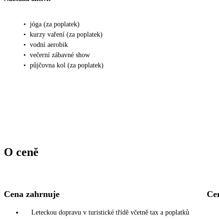
•
jóga (za poplatek)
•
kurzy vaření (za poplatek)
•
vodní aerobik
•
večerní zábavné show
•
půjčovna kol (za poplatek)
O ceně
Cena zahrnuje
Ce
Leteckou dopravu v turistické třídě včetně tax a poplatků