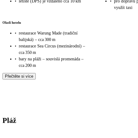
•
letiště (DPS) je vzdáleno cca 10 km
•
pro dopravu 
využít taxi
Okolí hotelu
•
restaurace Warung Made (tradiční
balijská) – cca 300 m
•
restaurace Sea Circus (mezinárodní) –
cca 350 m
•
bary na pláži – souvislá promenáda –
cca 200 m
Přečtěte si více
Pláž