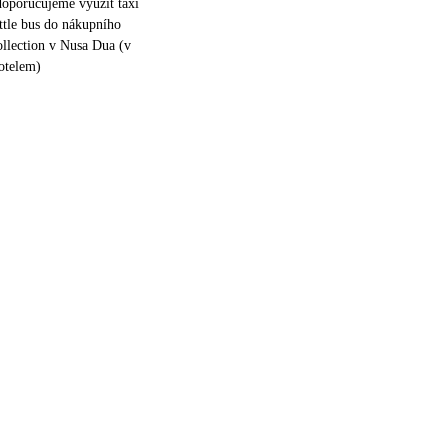
doporučujeme využít taxi
ttle bus do nákupního
ollection v Nusa Dua (v
otelem)