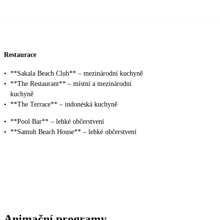
Restaurace
•
**Sakala Beach Club** – mezinárodní kuchyně
•
**The Restaurant** – místní a mezinárodní
kuchyně
•
**The Terrace** – indonéská kuchyně
•
**Pool Bar** – lehké občerstvení
•
**Samuh Beach House** – lehké občerstvení
Animační programy