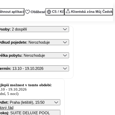
áhnout aplikaci
Oblíbené
CS / Kč
Klientská zóna Můj Čedok
Osoby
:
2 dospělí
dkud pojedete
:
Nerozhoduje
élka pobytu
:
Nerozhoduje
ermín
:
13.10 - 19.10.2026
jlepší možnost v tomto období:
.10
-
19.10.2026
 dní, 5 nocí)
dlet
:
Praha (letiště), 15:50
tový řád
okoj
:
SUITE DELUXE POOL