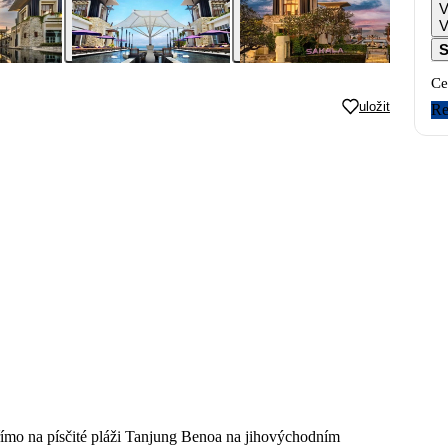
V
S
Ce
uložit
Re
přímo na písčité pláži Tanjung Benoa na jihovýchodním