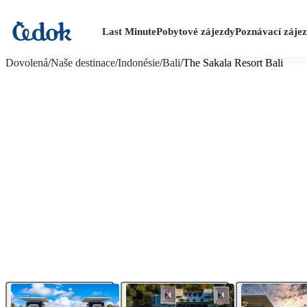
Last Minute
Pobytové zájezdy
Poznávací záje
více fotografií (28)
Dovolená
/
Naše destinace
/
Indonésie
/
Bali
/
The Sakala Resort Bali