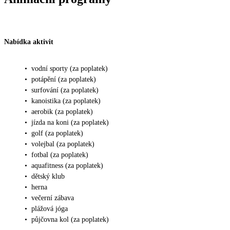
Nabídka aktivit
•
vodní sporty (za poplatek)
•
potápění (za poplatek)
•
surfování (za poplatek)
•
kanoistika (za poplatek)
•
aerobik (za poplatek)
•
jízda na koni (za poplatek)
•
golf (za poplatek)
•
volejbal (za poplatek)
•
fotbal (za poplatek)
•
aquafitness (za poplatek)
•
dětský klub
•
herna
•
večerní zábava
•
plážová jóga
•
půjčovna kol (za poplatek)