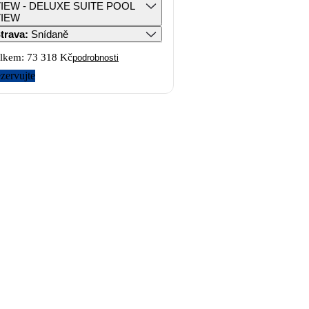
IEW - DELUXE SUITE POOL
VIEW
trava
:
Snídaně
lkem:
73 318 Kč
podrobnosti
zervujte