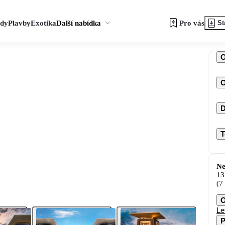
zdy
Plavby
Exotika
Další nabídka
Pro vás
St
O
D
T
Ne
13
(7
O
Le
P