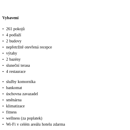
Vybavení
•
261 pokojů
•
4 podlaží
•
2 budovy
•
nepřetržitě otevřená recepce
•
výtahy
•
2 bazény
•
sluneční terasa
•
4 restaurace
•
služby komorníka
•
bankomat
•
úschovna zavazadel
•
směnárna
•
klimatizace
•
fitness
•
wellness (za poplatek)
•
Wi-Fi v celém areálu hotelu zdarma