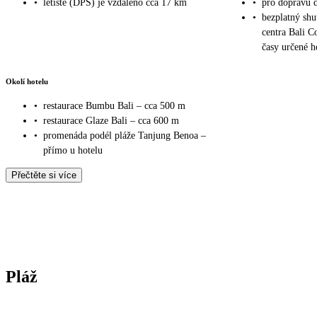
•
letiště (DPS) je vzdáleno cca 17 km
•
pro dopravu 
•
bezplatný shu
centra Bali C
časy určené h
Okolí hotelu
•
restaurace Bumbu Bali – cca 500 m
•
restaurace Glaze Bali – cca 600 m
•
promenáda podél pláže Tanjung Benoa –
přímo u hotelu
Přečtěte si více
Pláž