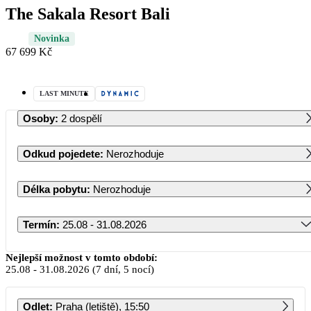
The Sakala Resort Bali
Novinka
67 699 Kč
LAST MINUTE
Osoby
:
2 dospělí
Odkud pojedete
:
Nerozhoduje
Délka pobytu
:
Nerozhoduje
Termín
:
25.08 - 31.08.2026
Srpen 2026
Nejlepší možnost v tomto období:
25.08
-
31.08.2026
(7 dní, 5 nocí)
PO
ÚT
ST
ČT
PÁ
SO
NE
Odlet
:
Praha (letiště), 15:50