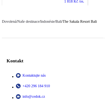
1 818 Kč
/os.
Dovolená
/
Naše destinace
/
Indonésie
/
Bali
/
The Sakala Resort Bali
Kontakt
Kontaktujte nás
+420 296 184 910
info@cedok.cz