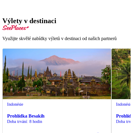
Výlety v destinaci
Využijte skvělé nabídky výletů v destinaci od našich partnerů
Indonésie
Indonésie
Prohlídka Besakih
Prohlíd
Doba trvání
:
8 hodin
Doba trvá