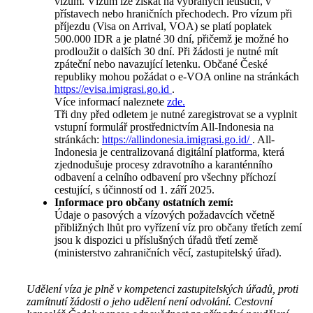
vízum. Vízum lze získat na vybraných letištích, v
přístavech nebo hraničních přechodech. Pro vízum při
příjezdu (Visa on Arrival, VOA) se platí poplatek
500.000 IDR a je platné 30 dní, přičemž je možné ho
prodloužit o dalších 30 dní. Při žádosti je nutné mít
zpáteční nebo navazující letenku. Občané České
republiky mohou požádat o e-VOA online na stránkách
https://evisa.imigrasi.go.id
.
Více informací naleznete
zde.
Tři dny před odletem je nutné zaregistrovat se a vyplnit
vstupní formulář prostřednictvím All-Indonesia na
stránkách:
https://allindonesia.imigrasi.go.id/
. All-
Indonesia je centralizovaná digitální platforma, která
zjednodušuje procesy zdravotního a karanténního
odbavení a celního odbavení pro všechny příchozí
cestující, s účinností od 1. září 2025.
Informace pro občany ostatních zemí:
Údaje o pasových a vízových požadavcích včetně
přibližných lhůt pro vyřízení víz pro občany třetích zemí
jsou k dispozici u příslušných úřadů třetí země
(ministerstvo zahraničních věcí, zastupitelský úřad).
Udělení víza je plně v kompetenci zastupitelských úřadů, proti
zamítnutí žádosti o jeho udělení není odvolání. Cestovní