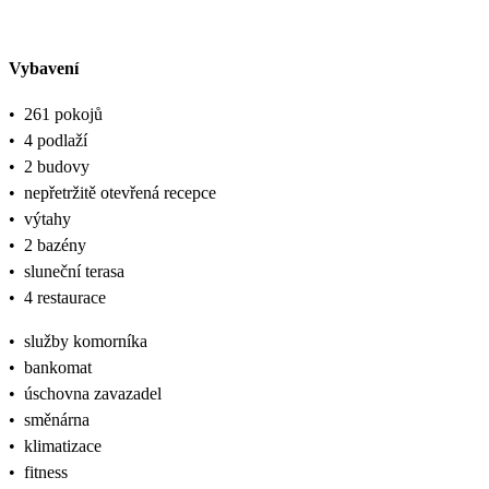
Vybavení
•
261 pokojů
•
4 podlaží
•
2 budovy
•
nepřetržitě otevřená recepce
•
výtahy
•
2 bazény
•
sluneční terasa
•
4 restaurace
•
služby komorníka
•
bankomat
•
úschovna zavazadel
•
směnárna
•
klimatizace
•
fitness