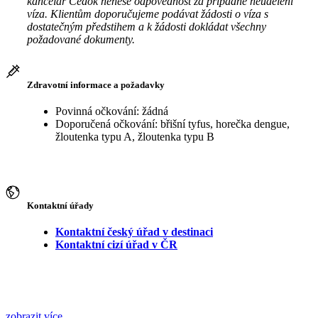
kancelář Čedok nenese odpovědnost za případné neudělení
víza. Klientům doporučujeme podávat žádosti o víza s
dostatečným předstihem a k žádosti dokládat všechny
požadované dokumenty.
Zdravotní informace a požadavky
Povinná očkování: žádná
Doporučená očkování: břišní tyfus, horečka dengue,
žloutenka typu A, žloutenka typu B
Kontaktní úřady
Kontaktní český úřad v destinaci
Kontaktní cizí úřad v ČR
zobrazit více