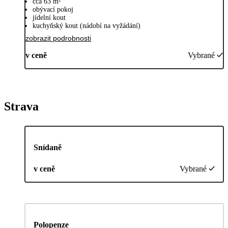
cca 63 m²
obývací pokoj
jídelní kout
kuchyňský kout (nádobí na vyžádání)
zobrazit podrobnosti
v ceně
Vybrané
Strava
Snídaně
v ceně
Vybrané
Polopenze