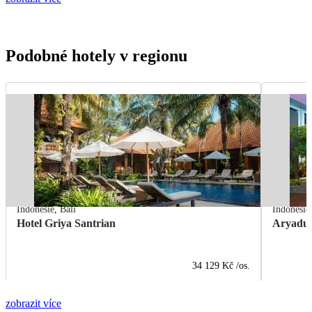
Podobné hotely v regionu
Indonésie
,
Bali
Indonésie
Hotel Griya Santrian
Aryadut
34 129 Kč
/os.
zobrazit více