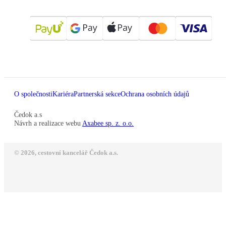
O společnosti
Kariéra
Partnerská sekce
Ochrana osobních údajů
Čedok a.s
Návrh a realizace webu
Axabee sp. z. o.o.
© 2026, cestovní kancelář Čedok a.s.