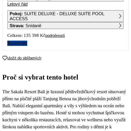
Letový řád
1
2
Pokoj
:
SUITE DELUXE - DELUXE SUITE POOL
ACCESS
3
4
5
6
7
8
9
Strava
:
Snídaně
Celkem:
135 398 Kč
podrobnosti
10
11
12
13
14
15
16
Rezervujte
17
18
19
20
21
22
23
66 819
76 649
56 289
uložit do oblíbených
24
25
26
27
28
29
30
57 379
67 699
51 069
64 689
55 359
60 209
52 129
Proč si vybrat tento hotel
31
54 589
The Sakala Resort Bali je luxusní pětihvězdičkový resort situovaný
přímo na písčité pláži Tanjung Benoa na jihovýchodním pobřeží
Bali. Nabízí elegantní apartmány a vily s výhledem na oceán nebo
přímým vstupem do bazénu. Hosté si mohou vychutnat špičkovou
kuchyni v několika restauracích, relaxovat ve wellness nebo využít
širokou nabídku sportovních aktivit. Pro rodiny s dětmi je k