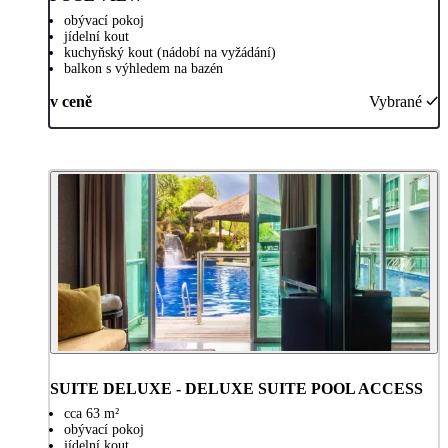
obývací pokoj
jídelní kout
kuchyňský kout (nádobí na vyžádání)
balkon s výhledem na bazén
v ceně
Vybrané
SUITE DELUXE - DELUXE SUITE POOL ACCESS
cca 63 m²
obývací pokoj
jídelní kout