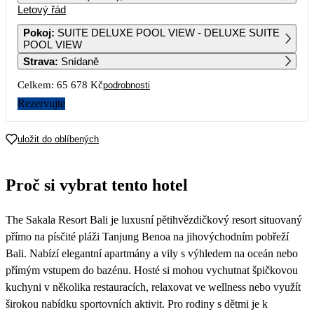
Letový řád
1
2
3
4
5
6
32 839
29 329
29 409
29 409
33 999
31 299
Pokoj
:
SUITE DELUXE POOL VIEW - DELUXE SUITE
POOL VIEW
7
8
9
10
11
12
13
Strava
:
Snídaně
29 409
31 689
31 779
36 079
35 119
39 169
38 899
Celkem:
65 678 Kč
podrobnosti
14
15
16
17
18
19
20
37 829
39 689
39 429
41 859
47 089
56 099
51 059
Rezervujte
21
22
23
24
25
26
27
55 329
52 499
52 729
56 119
58 639
uložit do oblíbených
28
29
30
31
49 459
Proč si vybrat tento hotel
The Sakala Resort Bali je luxusní pětihvězdičkový resort situovaný
přímo na písčité pláži Tanjung Benoa na jihovýchodním pobřeží
Bali. Nabízí elegantní apartmány a vily s výhledem na oceán nebo
přímým vstupem do bazénu. Hosté si mohou vychutnat špičkovou
kuchyni v několika restauracích, relaxovat ve wellness nebo využít
širokou nabídku sportovních aktivit. Pro rodiny s dětmi je k