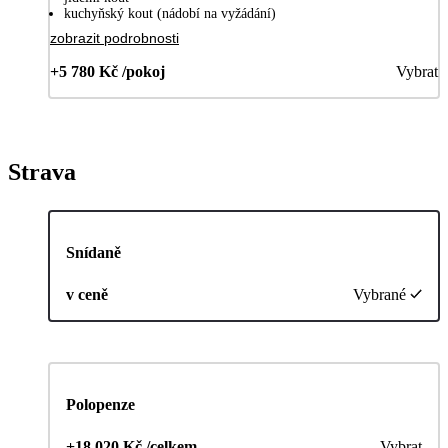
kuchyňský kout (nádobí na vyžádání)
zobrazit podrobnosti
+5 780 Kč /pokoj
Vybrat
Strava
Snídaně
v ceně
Vybrané
Polopenze
+18 020 Kč /celkem
Vybrat