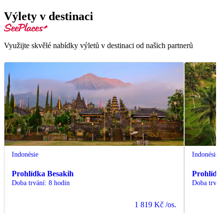
Výlety v destinaci
Využijte skvělé nabídky výletů v destinaci od našich partnerů
Indonésie
Indonésie
Prohlídka Besakih
Prohlíd
Doba trvání
:
8 hodin
Doba trvá
1 819 Kč
/os.