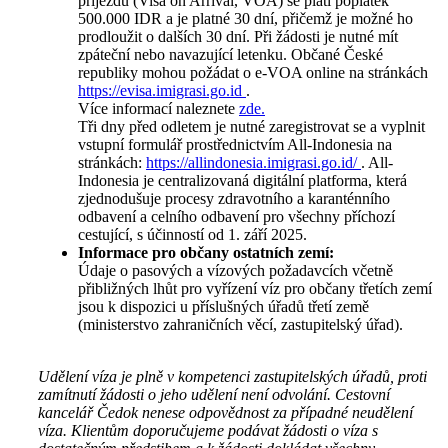
příjezdu (Visa on Arrival, VOA) se platí poplatek
500.000 IDR a je platné 30 dní, přičemž je možné ho
prodloužit o dalších 30 dní. Při žádosti je nutné mít
zpáteční nebo navazující letenku. Občané České
republiky mohou požádat o e-VOA online na stránkách
https://evisa.imigrasi.go.id
.
Více informací naleznete
zde.
Tři dny před odletem je nutné zaregistrovat se a vyplnit
vstupní formulář prostřednictvím All-Indonesia na
stránkách:
https://allindonesia.imigrasi.go.id/
. All-
Indonesia je centralizovaná digitální platforma, která
zjednodušuje procesy zdravotního a karanténního
odbavení a celního odbavení pro všechny příchozí
cestující, s účinností od 1. září 2025.
Informace pro občany ostatních zemí:
Údaje o pasových a vízových požadavcích včetně
přibližných lhůt pro vyřízení víz pro občany třetích zemí
jsou k dispozici u příslušných úřadů třetí země
(ministerstvo zahraničních věcí, zastupitelský úřad).
Udělení víza je plně v kompetenci zastupitelských úřadů, proti
zamítnutí žádosti o jeho udělení není odvolání. Cestovní
kancelář Čedok nenese odpovědnost za případné neudělení
víza. Klientům doporučujeme podávat žádosti o víza s