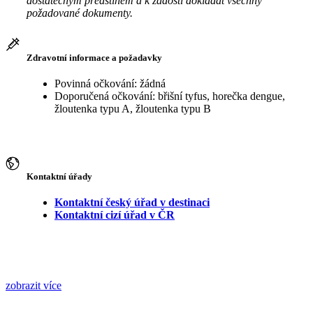
dostatečným předstihem a k žádosti dokládat všechny
požadované dokumenty.
Zdravotní informace a požadavky
Povinná očkování: žádná
Doporučená očkování: břišní tyfus, horečka dengue,
žloutenka typu A, žloutenka typu B
Kontaktní úřady
Kontaktní český úřad v destinaci
Kontaktní cizí úřad v ČR
zobrazit více