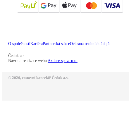
O společnosti
Kariéra
Partnerská sekce
Ochrana osobních údajů
Čedok a.s
Návrh a realizace webu
Axabee sp. z. o.o.
© 2026, cestovní kancelář Čedok a.s.