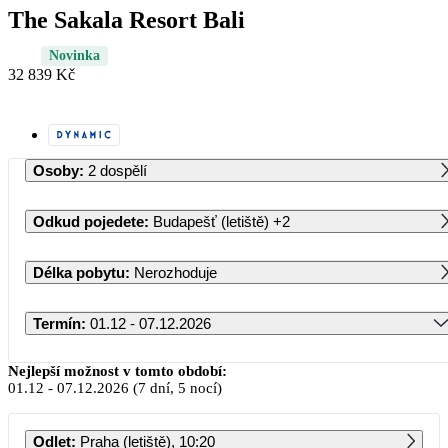
The Sakala Resort Bali
Novinka
32 839 Kč
Osoby
:
2 dospělí
Odkud pojedete
:
Budapešť (letiště)
+2
Délka pobytu
:
Nerozhoduje
Termín
:
01.12 - 07.12.2026
Prosinec 2026
Nejlepší možnost v tomto období:
01.12
-
07.12.2026
(7 dní, 5 nocí)
PO
ÚT
ST
ČT
PÁ
SO
NE
Odlet
:
Praha (letiště), 10:20