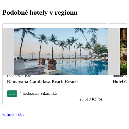
Podobné hotely v regionu
Indonésie
,
Bali
Indonésie
Ramayana Candidasa Beach Resort
Hotel Gr
5.5
4 hodnocení zákazníků
25 319 Kč
/os.
zobrazit více