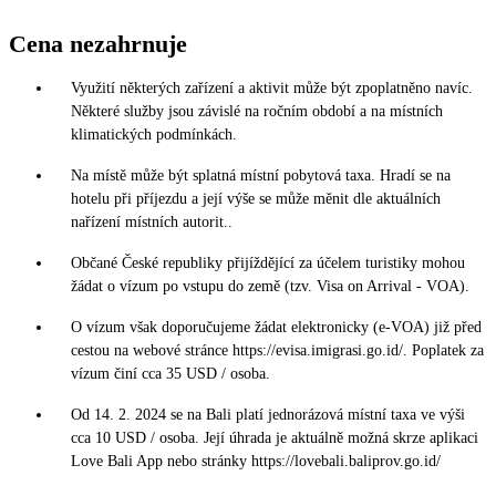
Cena nezahrnuje
Využití některých zařízení a aktivit může být zpoplatněno navíc.
Některé služby jsou závislé na ročním období a na místních
klimatických podmínkách.
Na místě může být splatná místní pobytová taxa. Hradí se na
hotelu při příjezdu a její výše se může měnit dle aktuálních
nařízení místních autorit..
Občané České republiky přijíždějící za účelem turistiky mohou
žádat o vízum po vstupu do země (tzv. Visa on Arrival - VOA).
O vízum však doporučujeme žádat elektronicky (e-VOA) již před
cestou na webové stránce https://evisa.imigrasi.go.id/. Poplatek za
vízum činí cca 35 USD / osoba.
Od 14. 2. 2024 se na Bali platí jednorázová místní taxa ve výši
cca 10 USD / osoba. Její úhrada je aktuálně možná skrze aplikaci
Love Bali App nebo stránky https://lovebali.baliprov.go.id/