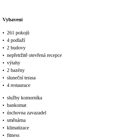
Vybavení
•
261 pokojů
•
4 podlaží
•
2 budovy
•
nepřetržitě otevřená recepce
•
výtahy
•
2 bazény
•
sluneční terasa
•
4 restaurace
•
služby komorníka
•
bankomat
•
úschovna zavazadel
•
směnárna
•
klimatizace
•
fitness