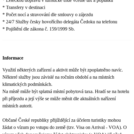
* Leteckou dopravu v turistické třídě včetně tax a poplatků
* Transfery v destinaci
* Počet nocí a stravování dle smlouvy o zájezdu
* 24/7 Služby česky hovořícího delegáta Čedoku na telefonu
* Pojištění dle zákona č. 159/1999 Sb.
Informace
Využití některých zařízení a aktivit může být zpoplatněno navíc.
Některé služby jsou závislé na ročním období a na místních
klimatických podmínkách.
Na místě může být splatná místní pobytová taxa. Hradí se na hotelu
při příjezdu a její výše se může měnit dle aktuálních nařízení
místních autorit.
Občané České republiky přijíždějící za účelem turistiky mohou
žádat o vízum po vstupu do země (tzv. Visa on Arrival - VOA). O