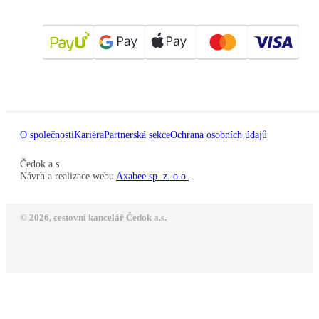
O společnosti
Kariéra
Partnerská sekce
Ochrana osobních údajů
Čedok a.s
Návrh a realizace webu
Axabee sp. z. o.o.
© 2026, cestovní kancelář Čedok a.s.