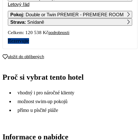
Letový řád
1
2
Pokoj
:
Double or Twin PREMIER - PREMIERE ROOM
Strava
:
Snídaně
3
4
5
6
7
8
9
Celkem:
120 538 Kč
podrobnosti
10
11
12
13
14
15
16
Rezervujte
17
18
19
20
21
22
23
uložit do oblíbených
81 069
59 459
24
25
26
27
28
29
30
Proč si vybrat tento hotel
55 029
60 269
49 159
71 559
31
vhodný i pro náročné klienty
možnost swim-up pokojů
přímo u písčité pláže
Informace o nabídce