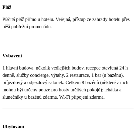
Pláž
Písčitá pláž přímo u hotelu. Veřejná, přístup ze zahrady hotelu přes
pěší pobřežní promenádu.
Vybavení
1 hlavní budova, několik vedlejších budov, recepce otevřená 24 h
denně, služby concierge, výtahy, 2 restaurace, 1 bar (u bazénu),
příjezdový a odjezdový salonek. Celkem 8 bazénů (některé z nich
mohou být určeny pouze pro hosty určitých pokojů); lehátka a
slunečníky u bazénů zdarma. Wi-Fi připojení zdarma.
Ubytování