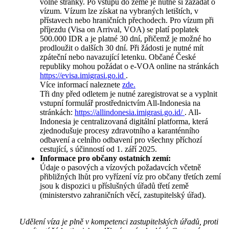
volné stránky. Po vstupu do země je nutné si zažádat o
vízum. Vízum lze získat na vybraných letištích, v
přístavech nebo hraničních přechodech. Pro vízum při
příjezdu (Visa on Arrival, VOA) se platí poplatek
500.000 IDR a je platné 30 dní, přičemž je možné ho
prodloužit o dalších 30 dní. Při žádosti je nutné mít
zpáteční nebo navazující letenku. Občané České
republiky mohou požádat o e-VOA online na stránkách
https://evisa.imigrasi.go.id
.
Více informací naleznete
zde.
Tři dny před odletem je nutné zaregistrovat se a vyplnit
vstupní formulář prostřednictvím All-Indonesia na
stránkách:
https://allindonesia.imigrasi.go.id/
. All-
Indonesia je centralizovaná digitální platforma, která
zjednodušuje procesy zdravotního a karanténního
odbavení a celního odbavení pro všechny příchozí
cestující, s účinností od 1. září 2025.
Informace pro občany ostatních zemí:
Údaje o pasových a vízových požadavcích včetně
přibližných lhůt pro vyřízení víz pro občany třetích zemí
jsou k dispozici u příslušných úřadů třetí země
(ministerstvo zahraničních věcí, zastupitelský úřad).
Udělení víza je plně v kompetenci zastupitelských úřadů, proti