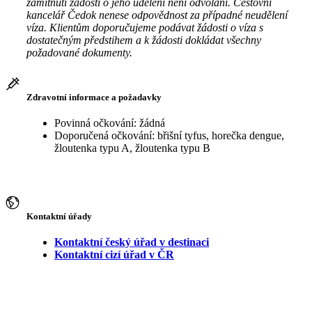
zamítnutí žádosti o jeho udělení není odvolání. Cestovní
kancelář Čedok nenese odpovědnost za případné neudělení
víza. Klientům doporučujeme podávat žádosti o víza s
dostatečným předstihem a k žádosti dokládat všechny
požadované dokumenty.
Zdravotní informace a požadavky
Povinná očkování: žádná
Doporučená očkování: břišní tyfus, horečka dengue,
žloutenka typu A, žloutenka typu B
Kontaktní úřady
Kontaktní český úřad v destinaci
Kontaktní cizí úřad v ČR