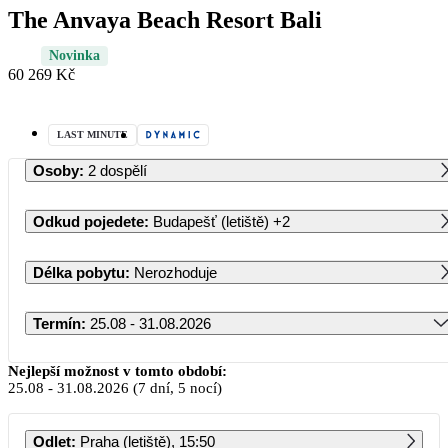
The Anvaya Beach Resort Bali
Novinka
60 269 Kč
LAST MINUTE
Osoby
:
2 dospělí
Odkud pojedete
:
Budapešť (letiště)
+2
Délka pobytu
:
Nerozhoduje
Termín
:
25.08 - 31.08.2026
Srpen 2026
Nejlepší možnost v tomto období:
25.08
-
31.08.2026
(7 dní, 5 nocí)
PO
ÚT
ST
ČT
PÁ
SO
NE
Odlet
:
Praha (letiště), 15:50