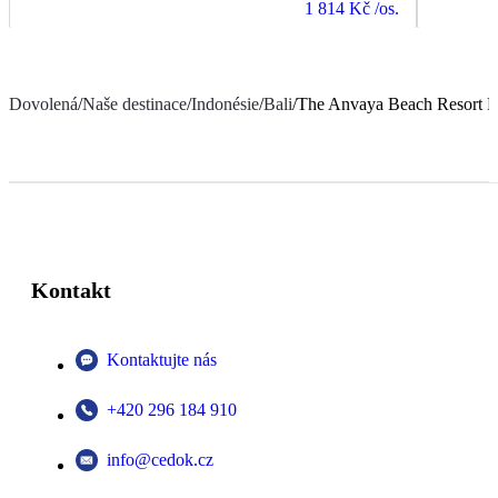
1 814 Kč
/os.
Dovolená
/
Naše destinace
/
Indonésie
/
Bali
/
The Anvaya Beach Resort B
Kontakt
Kontaktujte nás
+420 296 184 910
info@cedok.cz