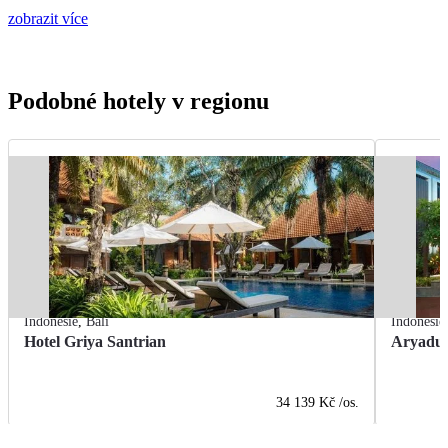
zobrazit více
Podobné hotely v regionu
Indonésie
,
Bali
Indonésie
Hotel Griya Santrian
Aryadut
34 139 Kč
/os.