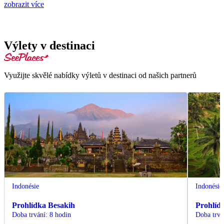
zobrazit více
Výlety v destinaci
Využijte skvělé nabídky výletů v destinaci od našich partnerů
Indonésie
Indonésie
Prohlídka Besakih
Prohlíd
Doba trvání
:
8 hodin
Doba trvá