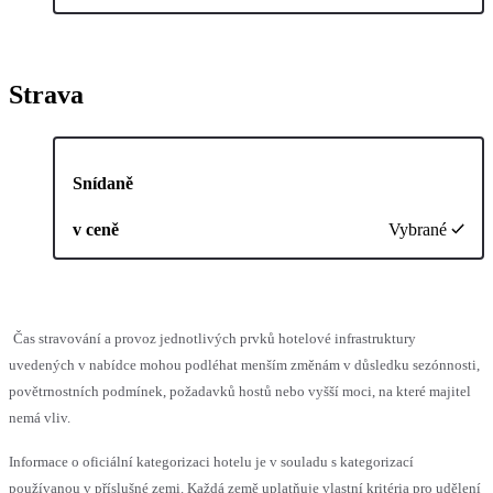
Strava
Snídaně
v ceně
Vybrané
Čas stravování a provoz jednotlivých prvků hotelové infrastruktury
uvedených v nabídce mohou podléhat menším změnám v důsledku sezónnosti,
povětrnostních podmínek, požadavků hostů nebo vyšší moci, na které majitel
nemá vliv.
Informace o oficiální kategorizaci hotelu je v souladu s kategorizací
používanou v příslušné zemi. Každá země uplatňuje vlastní kritéria pro udělení