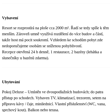
Vybavení
Resort se rozprostírá na ploše cca 2000 m². Řadí se tedy spíše k těm
menším. Zároveň umně využívá rozdělení do více budov a částí,
takže host má pocit soukromí. Vzhledem ke schodům pobyt zde
nedoporučujeme osobám se sníženou pohyblivostí.
Recepce otevřená 24 h denně, 1 restaurace, 2 bazény (lehátka a
slunečníky u bazénů zdarma).
Ubytování
Pokoj Deluxe – Umístěn ve dvoupodlažních budovách; do patra
přístup po schodech. Vybaven TV, klimatizací, trezorem, setem na
přípravu kávy / čaje, minilednicí. Vlastní příslušenství (WC, vana,
sprchový kout). Balkon nebo terasa.