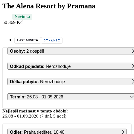
The Alena Resort by Pramana
Novinka
50 369 Kč
LAST MINUTE
Osoby
:
2 dospělí
Odkud pojedete
:
Nerozhoduje
Délka pobytu
:
Nerozhoduje
Termín
:
26.08 - 01.09.2026
Srpen 2026
Nejlepší možnost v tomto období:
26.08
-
01.09.2026
(7 dní, 5 nocí)
PO
ÚT
ST
ČT
PÁ
SO
NE
Odlet
:
Praha (letiště), 10:40