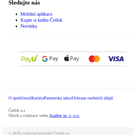
Sledujte nás
Mobilní aplikace
Kupte si knihu Čedok
Novinky
O společnosti
Kariéra
Partnerská sekce
Ochrana osobních údajů
Čedok a.s
Návrh a realizace webu
Axabee sp. z. o.o.
© 2026, cestovní kancelář Čedok a.s.