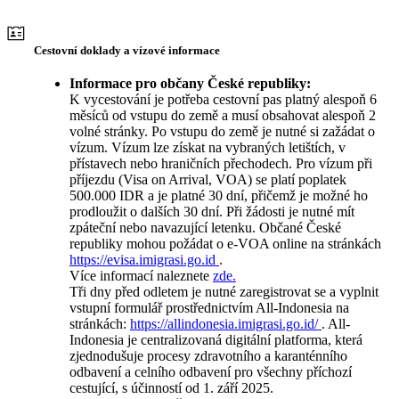
Cestovní doklady a vízové informace
Informace pro občany České republiky:
K vycestování je potřeba cestovní pas platný alespoň 6
měsíců od vstupu do země a musí obsahovat alespoň 2
volné stránky. Po vstupu do země je nutné si zažádat o
vízum. Vízum lze získat na vybraných letištích, v
přístavech nebo hraničních přechodech. Pro vízum při
příjezdu (Visa on Arrival, VOA) se platí poplatek
500.000 IDR a je platné 30 dní, přičemž je možné ho
prodloužit o dalších 30 dní. Při žádosti je nutné mít
zpáteční nebo navazující letenku. Občané České
republiky mohou požádat o e-VOA online na stránkách
https://evisa.imigrasi.go.id
.
Více informací naleznete
zde.
Tři dny před odletem je nutné zaregistrovat se a vyplnit
vstupní formulář prostřednictvím All-Indonesia na
stránkách:
https://allindonesia.imigrasi.go.id/
. All-
Indonesia je centralizovaná digitální platforma, která
zjednodušuje procesy zdravotního a karanténního
odbavení a celního odbavení pro všechny příchozí
cestující, s účinností od 1. září 2025.