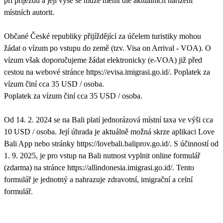
při příjezdu a její výše se může měnit dle aktuálních nařízení
místních autorit.
Občané České republiky přijíždějící za účelem turistiky mohou
žádat o vízum po vstupu do země (tzv. Visa on Arrival - VOA). O
vízum však doporučujeme žádat elektronicky (e-VOA) již před
cestou na webové stránce https://evisa.imigrasi.go.id/. Poplatek za
vízum činí cca 35 USD / osoba.
Poplatek za vízum činí cca 35 USD / osoba.
Od 14. 2. 2024 se na Bali platí jednorázová místní taxa ve výši cca
10 USD / osoba. Její úhrada je aktuálně možná skrze aplikaci Love
Bali App nebo stránky https://lovebali.baliprov.go.id/. S účinností od
1. 9. 2025, je pro vstup na Bali nutnost vyplnit online formulář
(zdarma) na stránce https://allindonesia.imigrasi.go.id/. Tento
formulář je jednotný a nahrazuje zdravotní, imigrační a celní
formulář.