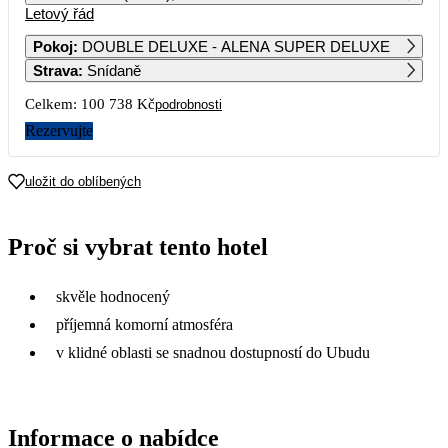
Letový řád
1
2
Pokoj
:
DOUBLE DELUXE - ALENA SUPER DELUXE
Strava
:
Snídaně
3
4
5
6
7
8
9
Celkem:
100 738 Kč
podrobnosti
10
11
12
13
14
15
16
Rezervujte
17
18
19
20
21
22
23
uložit do oblíbených
24
25
26
27
28
29
30
Proč si vybrat tento hotel
50 369
31
skvěle hodnocený
příjemná komorní atmosféra
v klidné oblasti se snadnou dostupností do Ubudu
Informace o nabídce