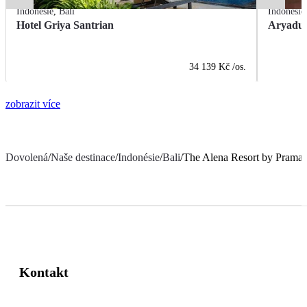
Indonésie
,
Bali
Indonésie
Hotel Griya Santrian
Aryadut
34 139 Kč
/os.
zobrazit více
Dovolená
/
Naše destinace
/
Indonésie
/
Bali
/
The Alena Resort by Prama
Kontakt