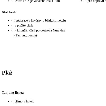
•
letiště DPS je vzdáleno cca 11 km
•
pro dopravu 
Okolí hotelu
•
restaurace a kavárny v blízkosti hotelu
•
u písčité pláže
•
v klidnější části poloostrova Nusa dua
(Tanjung Benoa)
Pláž
Tanjung Benoa
•
přímo u hotelu