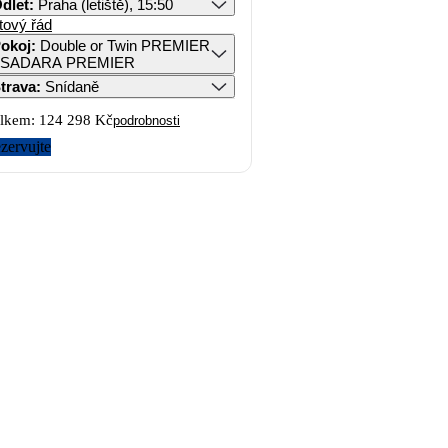
dlet
:
Praha (letiště), 15:50
tový řád
okoj
:
Double or Twin PREMIER
 SADARA PREMIER
trava
:
Snídaně
lkem:
124 298 Kč
podrobnosti
zervujte