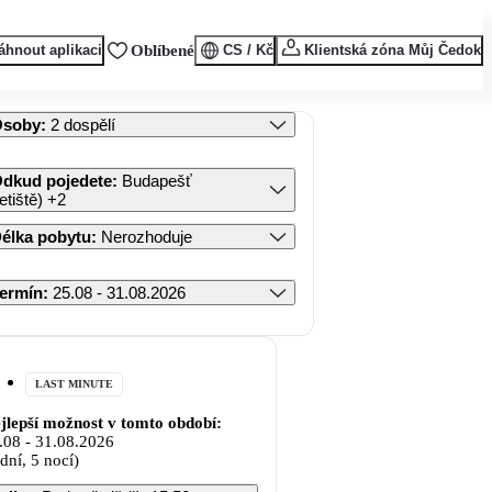
áhnout aplikaci
Oblíbené
CS / Kč
Klientská zóna Můj Čedok
Osoby
:
2 dospělí
dkud pojedete
:
Budapešť
letiště)
+2
élka pobytu
:
Nerozhoduje
ermín
:
25.08 - 31.08.2026
LAST MINUTE
jlepší možnost v tomto období:
.08
-
31.08.2026
 dní, 5 nocí)