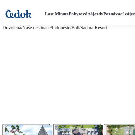
Last Minute
Pobytové zájezdy
Poznávací záje
více fotografií (22)
Dovolená
/
Naše destinace
/
Indonésie
/
Bali
/
Sadara Resort