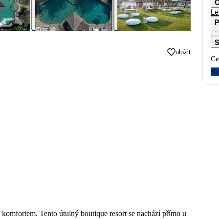
O
Le
P
-
S
uložit
Ce
Re
m komfortem. Tento útulný boutique resort se nachází přímo u