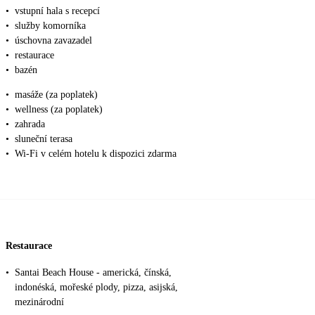
•
vstupní hala s recepcí
•
služby komorníka
•
úschovna zavazadel
•
restaurace
•
bazén
•
masáže (za poplatek)
•
wellness (za poplatek)
•
zahrada
•
sluneční terasa
•
Wi-Fi v celém hotelu k dispozici zdarma
Restaurace
•
Santai Beach House - americká, čínská,
indonéská, mořeské plody, pizza, asijská,
mezinárodní