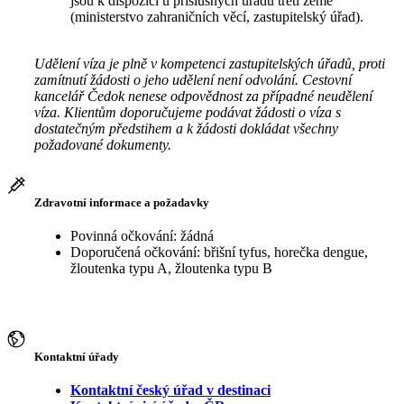
jsou k dispozici u příslušných úřadů třetí země
(ministerstvo zahraničních věcí, zastupitelský úřad).
Udělení víza je plně v kompetenci zastupitelských úřadů, proti
zamítnutí žádosti o jeho udělení není odvolání. Cestovní
kancelář Čedok nenese odpovědnost za případné neudělení
víza. Klientům doporučujeme podávat žádosti o víza s
dostatečným předstihem a k žádosti dokládat všechny
požadované dokumenty.
Zdravotní informace a požadavky
Povinná očkování: žádná
Doporučená očkování: břišní tyfus, horečka dengue,
žloutenka typu A, žloutenka typu B
Kontaktní úřady
Kontaktní český úřad v destinaci