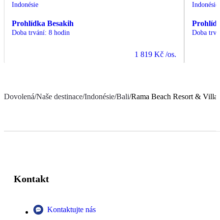
Indonésie
Indonésie
Prohlídka Besakih
Prohlíd
Doba trvání
:
8 hodin
Doba trvá
1 819 Kč
/os.
Dovolená
/
Naše destinace
/
Indonésie
/
Bali
/
Rama Beach Resort & Villa
Kontakt
Kontaktujte nás