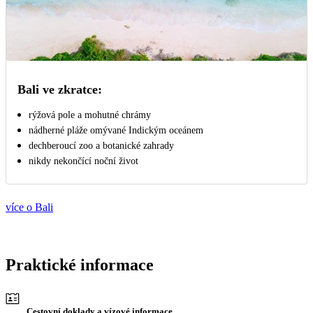
Bali ve zkratce:
rýžová pole a mohutné chrámy
nádherné pláže omývané Indickým oceánem
dechberoucí zoo a botanické zahrady
nikdy nekončící noční život
více o Bali
Praktické informace
Cestovní doklady a vízové informace