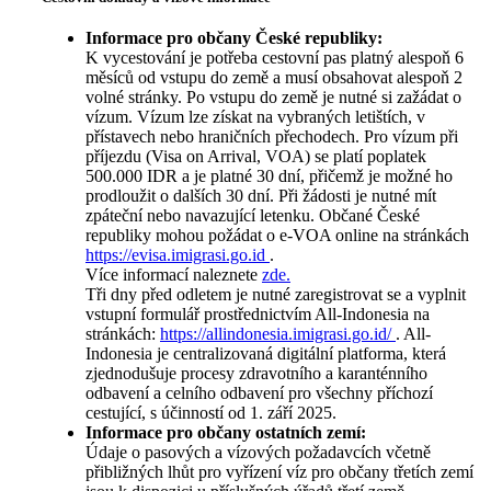
Informace pro občany České republiky:
K vycestování je potřeba cestovní pas platný alespoň 6
měsíců od vstupu do země a musí obsahovat alespoň 2
volné stránky. Po vstupu do země je nutné si zažádat o
vízum. Vízum lze získat na vybraných letištích, v
přístavech nebo hraničních přechodech. Pro vízum při
příjezdu (Visa on Arrival, VOA) se platí poplatek
500.000 IDR a je platné 30 dní, přičemž je možné ho
prodloužit o dalších 30 dní. Při žádosti je nutné mít
zpáteční nebo navazující letenku. Občané České
republiky mohou požádat o e-VOA online na stránkách
https://evisa.imigrasi.go.id
.
Více informací naleznete
zde.
Tři dny před odletem je nutné zaregistrovat se a vyplnit
vstupní formulář prostřednictvím All-Indonesia na
stránkách:
https://allindonesia.imigrasi.go.id/
. All-
Indonesia je centralizovaná digitální platforma, která
zjednodušuje procesy zdravotního a karanténního
odbavení a celního odbavení pro všechny příchozí
cestující, s účinností od 1. září 2025.
Informace pro občany ostatních zemí:
Údaje o pasových a vízových požadavcích včetně
přibližných lhůt pro vyřízení víz pro občany třetích zemí