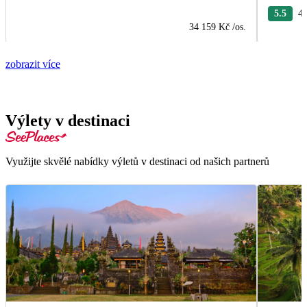
5.5
4 
34 159 Kč
/os.
zobrazit více
Výlety v destinaci
Využijte skvělé nabídky výletů v destinaci od našich partnerů