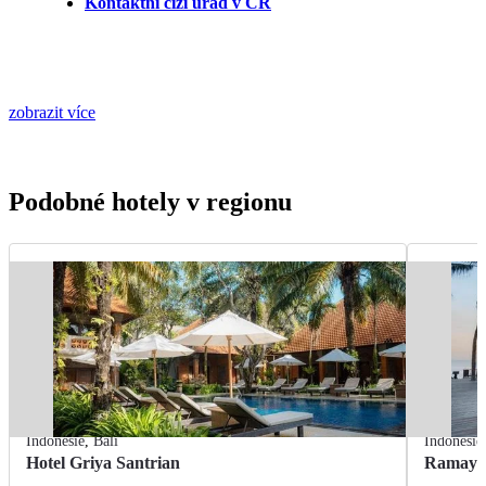
Kontaktní cizí úřad v ČR
zobrazit více
Podobné hotely v regionu
Indonésie
,
Bali
Indonésie
Hotel Griya Santrian
Ramayan