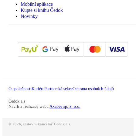
Mobilní aplikace
Kupte si knihu Čedok
Novinky
O společnosti
Kariéra
Partnerská sekce
Ochrana osobních údajů
Čedok a.s
Návrh a realizace webu
Axabee sp. z. o.o.
© 2026, cestovní kancelář Čedok a.s.