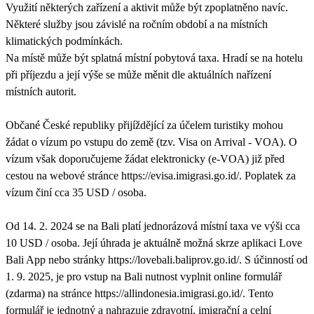
Využití některých zařízení a aktivit může být zpoplatněno navíc.
Některé služby jsou závislé na ročním období a na místních
klimatických podmínkách.
Na místě může být splatná místní pobytová taxa. Hradí se na hotelu
při příjezdu a její výše se může měnit dle aktuálních nařízení
místních autorit.
Občané České republiky přijíždějící za účelem turistiky mohou
žádat o vízum po vstupu do země (tzv. Visa on Arrival - VOA). O
vízum však doporučujeme žádat elektronicky (e-VOA) již před
cestou na webové stránce https://evisa.imigrasi.go.id/. Poplatek za
vízum činí cca 35 USD / osoba.
Od 14. 2. 2024 se na Bali platí jednorázová místní taxa ve výši cca
10 USD / osoba. Její úhrada je aktuálně možná skrze aplikaci Love
Bali App nebo stránky https://lovebali.baliprov.go.id/. S účinností od
1. 9. 2025, je pro vstup na Bali nutnost vyplnit online formulář
(zdarma) na stránce https://allindonesia.imigrasi.go.id/. Tento
formulář je jednotný a nahrazuje zdravotní, imigrační a celní