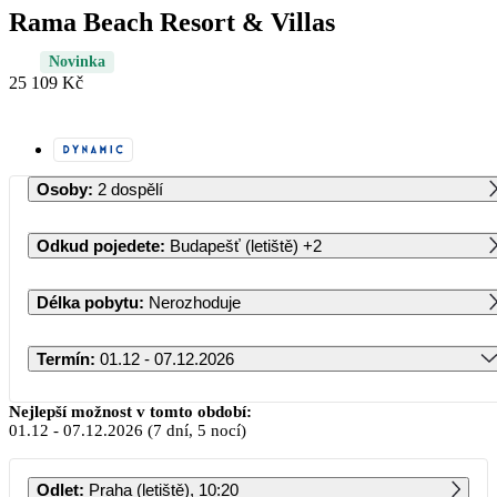
Rama Beach Resort & Villas
Novinka
25 109 Kč
Osoby
:
2 dospělí
Odkud pojedete
:
Budapešť (letiště)
+2
Délka pobytu
:
Nerozhoduje
Termín
:
01.12 - 07.12.2026
Prosinec 2026
Nejlepší možnost v tomto období:
01.12
-
07.12.2026
(7 dní, 5 nocí)
PO
ÚT
ST
ČT
PÁ
SO
NE
Odlet
:
Praha (letiště), 10:20