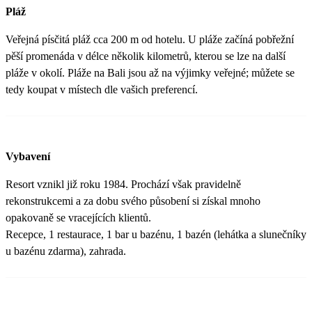
Pláž
Veřejná písčitá pláž cca 200 m od hotelu. U pláže začíná pobřežní
pěší promenáda v délce několik kilometrů, kterou se lze na další
pláže v okolí. Pláže na Bali jsou až na výjimky veřejné; můžete se
tedy koupat v místech dle vašich preferencí.
Vybavení
Resort vznikl již roku 1984. Prochází však pravidelně
rekonstrukcemi a za dobu svého působení si získal mnoho
opakovaně se vracejících klientů.
Recepce, 1 restaurace, 1 bar u bazénu, 1 bazén (lehátka a slunečníky
u bazénu zdarma), zahrada.