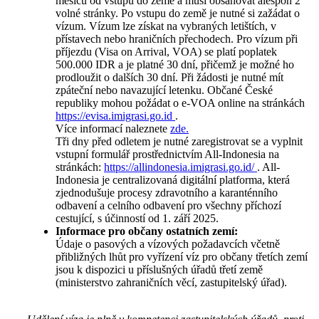
měsíců od vstupu do země a musí obsahovat alespoň 2
volné stránky. Po vstupu do země je nutné si zažádat o
vízum. Vízum lze získat na vybraných letištích, v
přístavech nebo hraničních přechodech. Pro vízum při
příjezdu (Visa on Arrival, VOA) se platí poplatek
500.000 IDR a je platné 30 dní, přičemž je možné ho
prodloužit o dalších 30 dní. Při žádosti je nutné mít
zpáteční nebo navazující letenku. Občané České
republiky mohou požádat o e-VOA online na stránkách
https://evisa.imigrasi.go.id
.
Více informací naleznete
zde.
Tři dny před odletem je nutné zaregistrovat se a vyplnit
vstupní formulář prostřednictvím All-Indonesia na
stránkách:
https://allindonesia.imigrasi.go.id/
. All-
Indonesia je centralizovaná digitální platforma, která
zjednodušuje procesy zdravotního a karanténního
odbavení a celního odbavení pro všechny příchozí
cestující, s účinností od 1. září 2025.
Informace pro občany ostatních zemí:
Údaje o pasových a vízových požadavcích včetně
přibližných lhůt pro vyřízení víz pro občany třetích zemí
jsou k dispozici u příslušných úřadů třetí země
(ministerstvo zahraničních věcí, zastupitelský úřad).