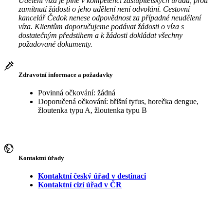
Udělení víza je plně v kompetenci zastupitelských úřadů, proti
zamítnutí žádosti o jeho udělení není odvolání. Cestovní
kancelář Čedok nenese odpovědnost za případné neudělení
víza. Klientům doporučujeme podávat žádosti o víza s
dostatečným předstihem a k žádosti dokládat všechny
požadované dokumenty.
Zdravotní informace a požadavky
Povinná očkování: žádná
Doporučená očkování: břišní tyfus, horečka dengue,
žloutenka typu A, žloutenka typu B
Kontaktní úřady
Kontaktní český úřad v destinaci
Kontaktní cizí úřad v ČR