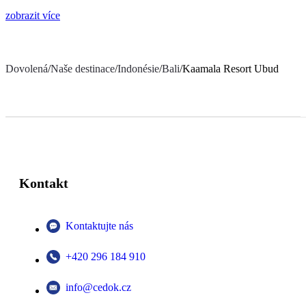
zobrazit více
Dovolená
/
Naše destinace
/
Indonésie
/
Bali
/
Kaamala Resort Ubud
Kontakt
Kontaktujte nás
+420 296 184 910
info@cedok.cz