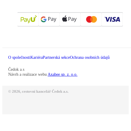
O společnosti
Kariéra
Partnerská sekce
Ochrana osobních údajů
Čedok a.s
Návrh a realizace webu
Axabee sp. z. o.o.
© 2026, cestovní kancelář Čedok a.s.