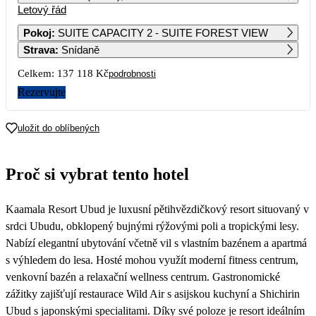
Letový řád
1
2
Pokoj
:
SUITE CAPACITY 2 - SUITE FOREST VIEW
Strava
:
Snídaně
3
4
5
6
7
8
9
Celkem:
137 118 Kč
podrobnosti
10
11
12
13
14
15
16
Rezervujte
17
18
19
20
21
22
23
uložit do oblíbených
68 589
92 199
69 809
24
25
26
27
28
29
30
Proč si vybrat tento hotel
68 149
68 559
31
Kaamala Resort Ubud je luxusní pětihvězdičkový resort situovaný v
srdci Ubudu, obklopený bujnými rýžovými poli a tropickými lesy.
Nabízí elegantní ubytování včetně vil s vlastním bazénem a apartmá
s výhledem do lesa. Hosté mohou využít moderní fitness centrum,
venkovní bazén a relaxační wellness centrum. Gastronomické
zážitky zajišťují restaurace Wild Air s asijskou kuchyní a Shichirin
Ubud s japonskými specialitami. Díky své poloze je resort ideálním