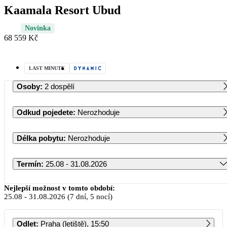
Kaamala Resort Ubud
Novinka
68 559 Kč
LAST MINUTE
Osoby
:
2 dospělí
Odkud pojedete
:
Nerozhoduje
Délka pobytu
:
Nerozhoduje
Termín
:
25.08 - 31.08.2026
Srpen 2026
Nejlepší možnost v tomto období:
25.08
-
31.08.2026
(7 dní, 5 nocí)
PO
ÚT
ST
ČT
PÁ
SO
NE
Odlet
:
Praha (letiště), 15:50