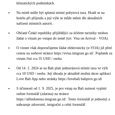
klimatických podmínkách.
Na místě může být splatná místní pobytová taxa. Hradí se na
hotelu při příjezdu a její výše se může měnit dle aktuálních
nařízení místních autorit..
Občané České republiky přijíždějící za účelem turistiky mohou
žádat o vízum po vstupu do země (tzv. Visa on Arrival - VOA).
O vízum však doporučujeme žádat elektronicky (e-VOA) již před
cestou na webové stránce https://evisa.imigrasi.go.id/. Poplatek za
vízum činí cca 35 USD / osoba.
Od 14. 2. 2024 se na Bali platí jednorázová místní taxa ve výši
cca 10 USD / osoba. Její úhrada je aktuálně možná skrze aplikaci
Love Bali App nebo stránky https://lovebali.baliprov.go.id/
S účinností od 1. 9. 2025, je pro vstup na Bali nutnost vyplnit
online formulář (zdarma) na stránce
https://allindonesia.imigrasi.go.id/. Tento formulář je jednotný a
nahrazuje zdravotní, imigrační a celní formulář.