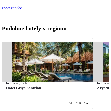
zobrazit více
Podobné hotely v regionu
Indonésie
,
Bali
Indonésie
Hotel Griya Santrian
Aryadut
34 139 Kč
/os.