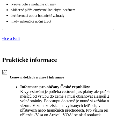
rýžová pole a mohutné chrámy
nádherné pláže omývané Indickým oceánem
dechberoucí zoo a botanické zahrady
nikdy nekončící noční život
více o Bali
Praktické informace
Cestovní doklady a vízové informace
Informace pro občany České republiky:
K vycestování je potřeba cestovní pas platný alespoň 6
měsíců od vstupu do země a musí obsahovat alespoň 2
volné stránky. Po vstupu do země je nutné si zažádat o
vízum. Vízum lze získat na vybraných letištích, v
přístavech nebo hraničních přechodech. Pro vízum při
příjezdu (Visa on Arrival, VOA) se platí poplatek