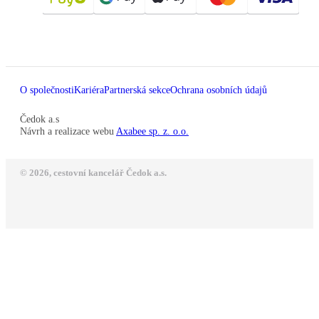
O společnosti
Kariéra
Partnerská sekce
Ochrana osobních údajů
Čedok a.s
Návrh a realizace webu
Axabee sp. z. o.o.
© 2026, cestovní kancelář Čedok a.s.