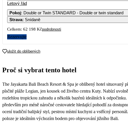
Letový řád
1
2
3
Pokoj
:
Double or Twin STANDARD - Double or twin standard
Strava
:
Snídaně
5
6
7
8
9
10
37 359
35 789
47 169
3
Celkem:
62 198 Kč
podrobnosti
12
13
14
15
16
17
Rezervujte
34 719
31 099
31 519
39 709
36 609
42 809
3
19
20
21
22
23
24
uložit do oblíbených
33 489
31 119
28 569
37 139
33 999
39 499
3
26
27
28
29
30
31
Proč si vybrat tento hotel
29 979
30 739
29 579
31 699
29 729
33 699
The Jayakarta Bali Beach Resort & Spa je oblíbený hotel situovaný p
písčité pláže Legian, jen kousek od živého centra Kuty. Nabízí uvoln
rozlehlou tropickou zahradu a několik bazénů ideálních k odpočinku.
především pro méně náročné cestovatele hledající pohodlí za dostupn
ocení tradiční balijský styl, pestrou místní kuchyni a vstřícný personá
poloze je ideálním výchozím bodem pro objevování jižního Bali.