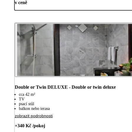
v ceně
Double or Twin DELUXE - Double or twin deluxe
cca 42 m²
TV
psací stůl
balkon nebo terasa
zobrazit podrobnosti
+340 Kč /pokoj