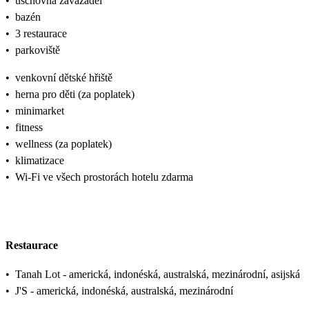
•
úschovna zavazadel
•
bazén
•
3 restaurace
•
parkoviště
•
venkovní dětské hřiště
•
herna pro děti (za poplatek)
•
minimarket
•
fitness
•
wellness (za poplatek)
•
klimatizace
•
Wi-Fi ve všech prostorách hotelu zdarma
Restaurace
•
Tanah Lot - americká, indonéská, australská, mezinárodní, asijská
•
J'S - americká, indonéská, australská, mezinárodní