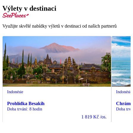
Výlety v destinaci
Využijte skvělé nabídky výletů v destinaci od našich partnerů
Indonésie
Indonésie
Prohlídka Besakih
Chrámy 
Doba trvání
:
8 hodin
Doba trvá
1 819 Kč
/os.