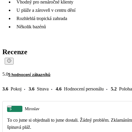
Vhodný pro nenáročné klienty
U pláže a zároveň v centru dění
Rozhlehlá tropická zahrada
Několik bazénů
Recenze
5.0
5 hodnocení zákazníků
3.6
Pokoj
3.6
Strava
4.6
Hodnocení personálu
5.2
Poloha
5
Miroslav
To co jsme si objednali to jsme dostali. Žádný problém. Zklamáním
špinavá pláž.