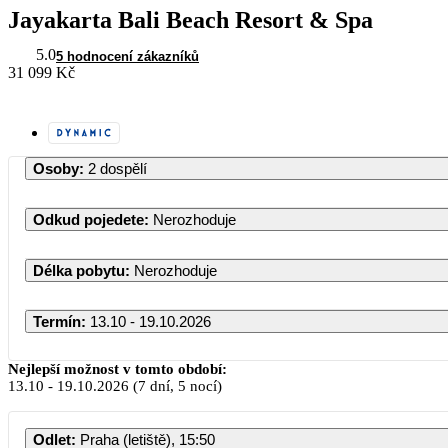
Jayakarta Bali Beach Resort & Spa
5.0
5 hodnocení zákazníků
31 099 Kč
Osoby
:
2 dospělí
Odkud pojedete
:
Nerozhoduje
Délka pobytu
:
Nerozhoduje
Termín
:
13.10 - 19.10.2026
Říjen 2026
Nejlepší možnost v tomto období:
13.10
-
19.10.2026
(7 dní, 5 nocí)
PO
ÚT
ST
ČT
PÁ
SO
Odlet
:
Praha (letiště), 15:50