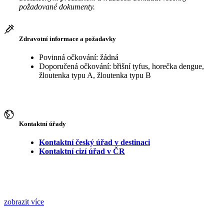
požadované dokumenty.
Zdravotní informace a požadavky
Povinná očkování: žádná
Doporučená očkování: břišní tyfus, horečka dengue,
žloutenka typu A, žloutenka typu B
Kontaktní úřady
Kontaktní český úřad v destinaci
Kontaktní cizí úřad v ČR
zobrazit více