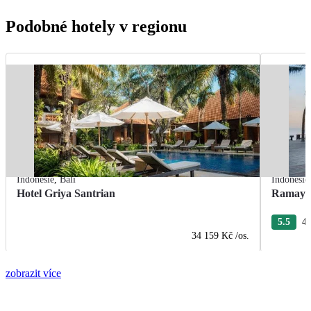
Podobné hotely v regionu
Indonésie
,
Bali
Indonésie
Hotel Griya Santrian
Ramayan
5.5
4 
34 159 Kč
/os.
zobrazit více