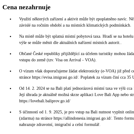
Cena nezahrnuje
Využití některých zařízení a aktivit může být zpoplatněno navíc. Ně
závislé na ročním období a na místních klimatických podmínkách.
Na místě může být splatná místní pobytová taxa. Hradí se na hotelu p
výše se může měnit dle aktuálních nařízení místních autorit..
Občané České republiky přijíždějící za účelem turistiky mohou žád
vstupu do země (tzv. Visa on Arrival - VOA).
O vízum však doporučujeme žádat elektronicky (e-VOA) již před c
stránce https://evisa.imigrasi.go.id/. Poplatek za vízum činí cca 35
Od 14. 2. 2024 se na Bali platí jednorázová místní taxa ve výši cc
Její úhrada je aktuálně možná skrze aplikaci Love Bali App nebo st
https://lovebali.baliprov.go.id/
S účinností od 1. 9. 2025, je pro vstup na Bali nutnost vyplnit onli
(zdarma) na stránce https://allindonesia.imigrasi.go.id/. Tento form
nahrazuje zdravotní, imigrační a celní formulář.