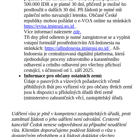
500.000 IDR a je platné 30 dní, přičemž je možné ho
prodloužit o dalších 30 dní. Při žádosti je nutné mít
zpáteční nebo navazující letenku. Občané České
republiky mohou požádat o e-VOA online na stránkách
https://evisa.imigrasi.go.id
.
Více informací naleznete
zde.
Tři dny před odletem je nutné zaregistrovat se a vyplnit
vstupní formulář prostřednictvím All-Indonesia na
stránkách:
https://allindonesia.imigrasi.go.id/
. All-
Indonesia je centralizovaná digitální platforma, která
zjednodušuje procesy zdravotního a karanténního
odbavení a celního odbavení pro všechny příchozí
cestující, s účinností od 1. září 2025.
Informace pro občany ostatních zemí:
Údaje o pasových a vízových požadavcích včetně
přibližných lhůt pro vyřízení víz pro občany třetích zemí
jsou k dispozici u příslušných úřadů třetí země
(ministerstvo zahraničních věcí, zastupitelský úřad).
Udělení víza je plně v kompetenci zastupitelských úřadů, proti
zamítnutí žádosti o jeho udělení není odvolání. Cestovní
kancelář Čedok nenese odpovědnost za případné neudělení
víza. Klientům doporučujeme podávat žádosti o víza s
dostatečným předstihem a k žádosti dokládat všechny