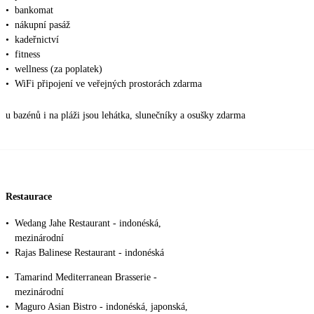
•
bankomat
•
nákupní pasáž
•
kadeřnictví
•
fitness
•
wellness (za poplatek)
•
WiFi připojení ve veřejných prostorách zdarma
u bazénů i na pláži jsou lehátka, slunečníky a osušky zdarma
Restaurace
•
Wedang Jahe Restaurant - indonéská,
mezinárodní
•
Rajas Balinese Restaurant - indonéská
•
Tamarind Mediterranean Brasserie -
mezinárodní
•
Maguro Asian Bistro - indonéská, japonská,