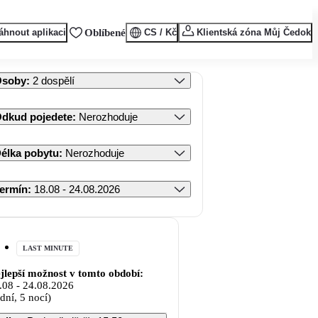
áhnout aplikaci
Oblíbené
CS / Kč
Klientská zóna Můj Čedok
Osoby
:
2 dospělí
dkud pojedete
:
Nerozhoduje
élka pobytu
:
Nerozhoduje
ermín
:
18.08 - 24.08.2026
LAST MINUTE
jlepší možnost v tomto období:
.08
-
24.08.2026
 dní, 5 nocí)