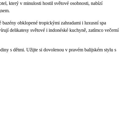
el, který v minulosti hostil světové osobnosti, nabízí
gnem.
lé bazény obklopené tropickými zahradami i luxusní spa
írují delikatesy světové i indonéské kuchyně, zatímco večerní
odiny s dětmi. Užijte si dovolenou v pravém balijském stylu s