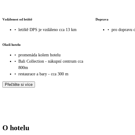
Vzdálenost od letiště
Doprava
•
letiště DPS je vzdáleno cca 13 km
•
pro dopravu 
Okolí hotelu
•
promenáda kolem hotelu
•
Bali Collection - nákupní centrum cca
800m
•
restaurace a bary - cca 300 m
Přečtěte si více
O hotelu