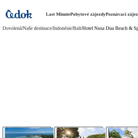
Last Minute
Pobytové zájezdy
Poznávací záje
více fotografií (18)
Dovolená
/
Naše destinace
/
Indonésie
/
Bali
/
Hotel Nusa Dua Beach & S