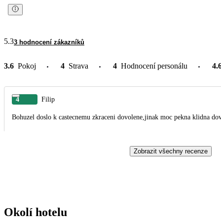
5.3
3 hodnocení zákazníků
3.6
Pokoj
4
Strava
4
Hodnocení personálu
4.
4
Filip
Bohuzel doslo k castecnemu zkraceni dovolene,jinak moc pekna klidna do
Zobrazit všechny recenze
Okolí hotelu