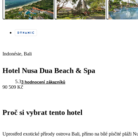
Indonésie, Bali
Hotel Nusa Dua Beach & Spa
5.3
3 hodnocení zákazníků
90 509 Kč
Proč si vybrat tento hotel
Uprostřed exotické přírody ostrova Bali, přímo na bílé písčité pláž