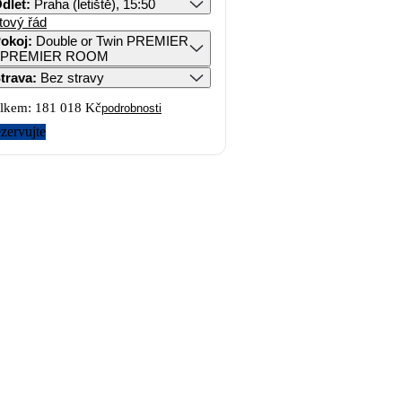
dlet
:
Praha (letiště), 15:50
tový řád
okoj
:
Double or Twin PREMIER
- PREMIER ROOM
trava
:
Bez stravy
lkem:
181 018 Kč
podrobnosti
zervujte