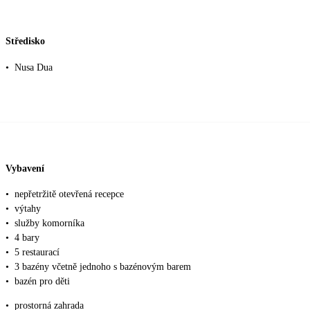
Středisko
•
Nusa Dua
Vybavení
•
nepřetržitě otevřená recepce
•
výtahy
•
služby komorníka
•
4 bary
•
5 restaurací
•
3 bazény včetně jednoho s bazénovým barem
•
bazén pro děti
•
prostorná zahrada