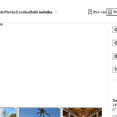
zdy
Plavby
Exotika
Další nabídka
Pro vás
St
pa
O
D
T
Ne
18
(7