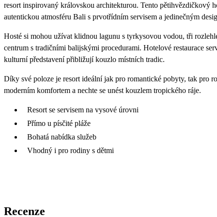
resort inspirovaný královskou architekturou. Tento pětihvězdičkový hot
autentickou atmosféru Bali s prvotřídním servisem a jedinečným desi
Hosté si mohou užívat klidnou lagunu s tyrkysovou vodou, tři rozleh
centrum s tradičními balijskými procedurami. Hotelové restaurace serv
kulturní představení přibližují kouzlo místních tradic.
Díky své poloze je resort ideální jak pro romantické pobyty, tak pro r
moderním komfortem a nechte se unést kouzlem tropického ráje.
Resort se servisem na vysové úrovni
Přímo u písčité pláže
Bohatá nabídka služeb
Vhodný i pro rodiny s dětmi
Recenze