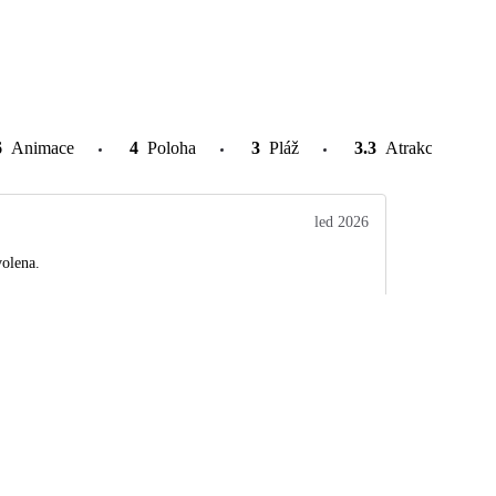
6
Animace
4
Poloha
3
Pláž
3.3
Atrakce v okolí
led 2026
volena.