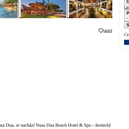
O
Le
P
S
uložit
Ce
Re
i Nusa Dua, se nachází Nusa Dua Beach Hotel & Spa – ikonický