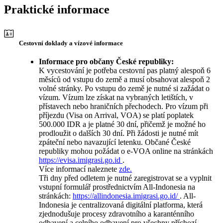
Praktické informace
Cestovní doklady a vízové informace
Informace pro občany České republiky:
K vycestování je potřeba cestovní pas platný alespoň 6
měsíců od vstupu do země a musí obsahovat alespoň 2
volné stránky. Po vstupu do země je nutné si zažádat o
vízum. Vízum lze získat na vybraných letištích, v
přístavech nebo hraničních přechodech. Pro vízum při
příjezdu (Visa on Arrival, VOA) se platí poplatek
500.000 IDR a je platné 30 dní, přičemž je možné ho
prodloužit o dalších 30 dní. Při žádosti je nutné mít
zpáteční nebo navazující letenku. Občané České
republiky mohou požádat o e-VOA online na stránkách
https://evisa.imigrasi.go.id
.
Více informací naleznete
zde.
Tři dny před odletem je nutné zaregistrovat se a vyplnit
vstupní formulář prostřednictvím All-Indonesia na
stránkách:
https://allindonesia.imigrasi.go.id/
. All-
Indonesia je centralizovaná digitální platforma, která
zjednodušuje procesy zdravotního a karanténního
odbavení a celního odbavení pro všechny příchozí