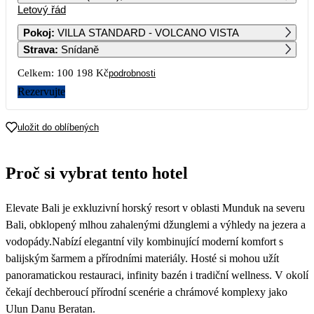
Letový řád
1
2
3
4
5
6
50 099
44 629
40 759
40 759
49 189
44 699
Pokoj
:
VILLA STANDARD - VOLCANO VISTA
Strava
:
Snídaně
7
8
9
10
11
12
13
40 759
44 209
43 139
51 469
50 659
51 789
52 249
Celkem:
100 198 Kč
podrobnosti
14
15
16
17
18
19
20
Rezervujte
51 809
52 759
58 199
56 169
59 939
75 279
75 379
21
22
23
24
25
26
27
uložit do oblíbených
72 559
70 999
75 819
73 449
75 999
83 589
80 169
28
29
30
31
Proč si vybrat tento hotel
80 849
69 739
73 529
71 309
Elevate Bali je exkluzivní horský resort v oblasti Munduk na severu
Bali, obklopený mlhou zahalenými džunglemi a výhledy na jezera a
vodopády.Nabízí elegantní vily kombinující moderní komfort s
balijským šarmem a přírodními materiály. Hosté si mohou užít
panoramatickou restauraci, infinity bazén i tradiční wellness. V okolí
čekají dechberoucí přírodní scenérie a chrámové komplexy jako
Ulun Danu Beratan.