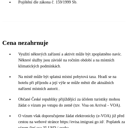
Pojištění dle zákona č. 159/1999 Sb.
Cena nezahrnuje
Využití některých zařízení a aktivit může být zpoplatněno navíc.
Některé služby jsou závislé na ročním období a na místních
klimatických podmínkách.
Na místě může být splatná místní pobytová taxa. Hradí se na
hotelu při příjezdu a její výše se může měnit dle aktuálních
nařízení místních autorit..
Občané České republiky přijíždějící za účelem turistiky mohou
žádat o vízum po vstupu do země (tzv. Visa on Arrival - VOA).
O vízum však doporučujeme žádat elektronicky (e-VOA) již před
cestou na webové stránce https://evisa.imigrasi.go.id/. Poplatek za
vízum činí cca 35 USD / osoba.