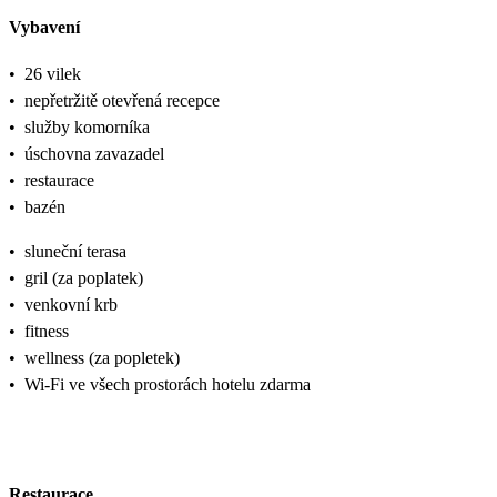
Vybavení
•
26 vilek
•
nepřetržitě otevřená recepce
•
služby komorníka
•
úschovna zavazadel
•
restaurace
•
bazén
•
sluneční terasa
•
gril (za poplatek)
•
venkovní krb
•
fitness
•
wellness (za popletek)
•
Wi-Fi ve všech prostorách hotelu zdarma
Restaurace