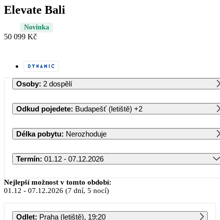
Elevate Bali
Novinka
50 099 Kč
Osoby
:
2 dospělí
Odkud pojedete
:
Budapešť (letiště)
+2
Délka pobytu
:
Nerozhoduje
Termín
:
01.12 - 07.12.2026
Prosinec 2026
Nejlepší možnost v tomto období:
01.12
-
07.12.2026
(7 dní, 5 nocí)
PO
ÚT
ST
ČT
PÁ
SO
NE
Odlet
:
Praha (letiště), 19:20