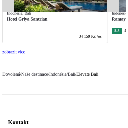
Indonésie
,
Bali
Indonésie
Hotel Griya Santrian
Ramayan
5.5
4 
34 159 Kč
/os.
zobrazit více
Dovolená
/
Naše destinace
/
Indonésie
/
Bali
/
Elevate Bali
Kontakt