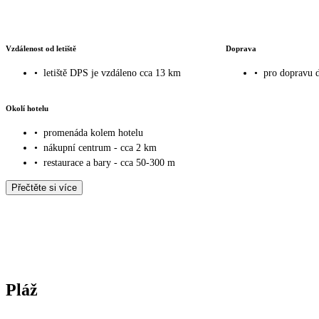
Vzdálenost od letiště
Doprava
•
letiště DPS je vzdáleno cca 13 km
•
pro dopravu 
Okolí hotelu
•
promenáda kolem hotelu
•
nákupní centrum - cca 2 km
•
restaurace a bary - cca 50-300 m
Přečtěte si více
Pláž