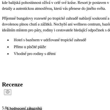
kde balijská pohostinnost ožívá v celé své kráse. Resort je postaven 
detaily a autentickou atmosférou, která vás přenese do jiného světa.
Příjemné bungalovy rozeseté po tropické zahradě nabízejí soukromí a kl
dovolenou plnou chutí a zážitků. Nechybí ani wellness centrum, bazén
ideálním místem pro páry, rodiny i cestovatele hledající odpočinek s d
Hotel s bazénem v udržované tropické zahradě
Přímo u písčité pláže
Vhodné pro rodiny s dětmi
Recenze
5.8
6 hodnocení zákazníků