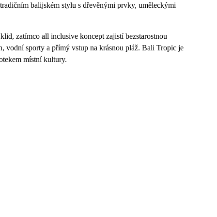
v tradičním balijském stylu s dřevěnými prvky, uměleckými
id, zatímco all inclusive koncept zajistí bezstarostnou
, vodní sporty a přímý vstup na krásnou pláž. Bali Tropic je
otekem místní kultury.