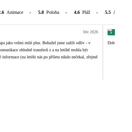
2.6
Animace
5.8
Poloha
4.6
Pláž
5.5
Atrakce v
bře 2026
5
Ján
 spa jako velmi milé plus. Bohužel jsme zažili odliv - v
Dobrý štanda
Komunikace ohledně transferů z a na letiště mohla být
informace (na letišti nás po příletu nikdo nečekal, zřejmě