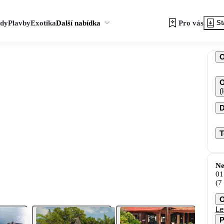
zdy
Plavby
Exotika
Další nabídka
Pro vás
St
O
(
D
T
Ne
01
(7
O
Le
P