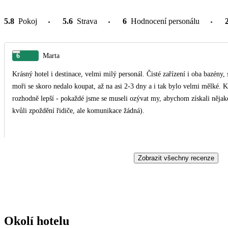
5.8
Pokoj
5.6
Strava
6
Hodnocení personálu
6
Marta
Krásný hotel i destinace, velmi milý personál. Čisté zařízení i oba bazény,
moři se skoro nedalo koupat, až na asi 2-3 dny a i tak bylo velmi mělké. 
rozhodně lepší - pokaždé jsme se museli ozývat my, abychom získali nějaké 
kvůli zpoždění řidiče, ale komunikace žádná).
Zobrazit všechny recenze
Okolí hotelu