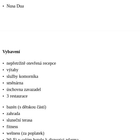
•
Nusa Dua
Vybavení
•
nepřetržitě otevřená recepce
•
výtahy
•
služby komorníka
•
směnárna
•
úschovna zavazadel
•
3 restaurace
•
bazén (s dětskou částí)
•
zahrada
•
sluneční terasa
•
fitness
•
welness (za poplatek)
•
Wi-Fi v celém hotelu k dispozici zdarma