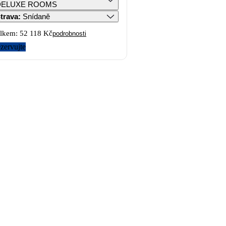
DELUXE ROOMS
trava
:
Snídaně
lkem:
52 118 Kč
podrobnosti
zervujte