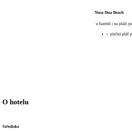
Nusa Dua Beach
u bazénů i na pláži j
•
písčitá pláž 
O hotelu
Středisko