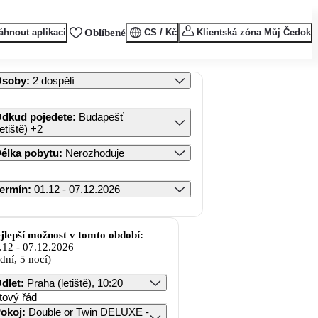
áhnout aplikaci
Oblíbené
CS / Kč
Klientská zóna Můj Čedok
Osoby
:
2 dospělí
dkud pojedete
:
Budapešť
letiště)
+2
élka pobytu
:
Nerozhoduje
ermín
:
01.12 - 07.12.2026
jlepší možnost v tomto období:
.12
-
07.12.2026
 dní, 5 nocí)
dlet
:
Praha (letiště), 10:20
tový řád
okoj
:
Double or Twin DELUXE -