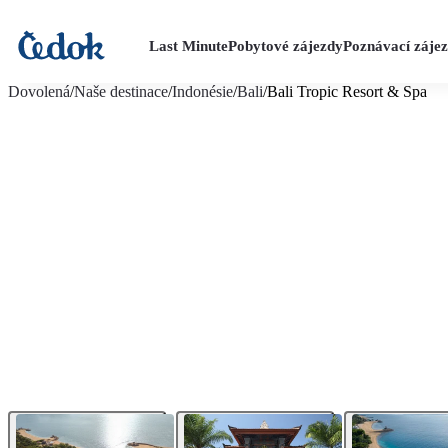
Last Minute
Pobytové zájezdy
Poznávací záje
více fotografií (29)
Dovolená
/
Naše destinace
/
Indonésie
/
Bali
/
Bali Tropic Resort & Spa