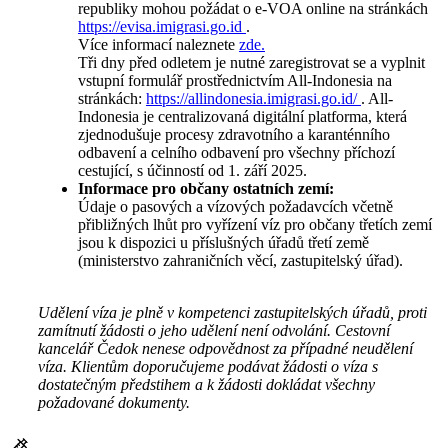
republiky mohou požádat o e-VOA online na stránkách
https://evisa.imigrasi.go.id
.
Více informací naleznete
zde.
Tři dny před odletem je nutné zaregistrovat se a vyplnit
vstupní formulář prostřednictvím All-Indonesia na
stránkách:
https://allindonesia.imigrasi.go.id/
. All-
Indonesia je centralizovaná digitální platforma, která
zjednodušuje procesy zdravotního a karanténního
odbavení a celního odbavení pro všechny příchozí
cestující, s účinností od 1. září 2025.
Informace pro občany ostatních zemí:
Údaje o pasových a vízových požadavcích včetně
přibližných lhůt pro vyřízení víz pro občany třetích zemí
jsou k dispozici u příslušných úřadů třetí země
(ministerstvo zahraničních věcí, zastupitelský úřad).
Udělení víza je plně v kompetenci zastupitelských úřadů, proti
zamítnutí žádosti o jeho udělení není odvolání. Cestovní
kancelář Čedok nenese odpovědnost za případné neudělení
víza. Klientům doporučujeme podávat žádosti o víza s
dostatečným předstihem a k žádosti dokládat všechny
požadované dokumenty.