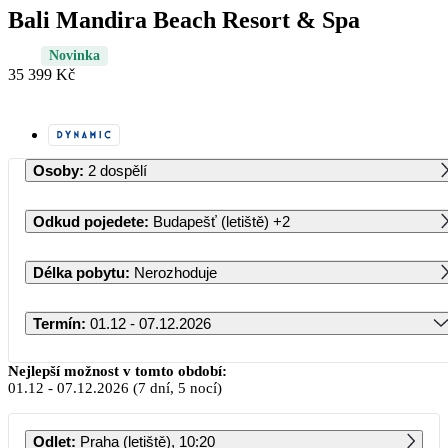
Bali Mandira Beach Resort & Spa
Novinka
35 399 Kč
Osoby
:
2 dospělí
Odkud pojedete
:
Budapešť (letiště)
+2
Délka pobytu
:
Nerozhoduje
Termín
:
01.12 - 07.12.2026
Prosinec 2026
Nejlepší možnost v tomto období:
01.12
-
07.12.2026
(7 dní, 5 nocí)
PO
ÚT
ST
ČT
PÁ
SO
NE
Odlet
:
Praha (letiště), 10:20