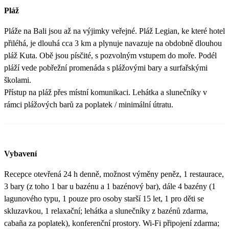
Pláž
Pláže na Bali jsou až na výjimky veřejné. Pláž Legian, ke které hotel
přiléhá, je dlouhá cca 3 km a plynuje navazuje na obdobně dlouhou
pláž Kuta. Obě jsou písčité, s pozvolným vstupem do moře. Podél
pláží vede pobřežní promenáda s plážovými bary a surfařskými
školami.
Přístup na pláž přes místní komunikaci. Lehátka a slunečníky v
rámci plážových barů za poplatek / minimální útratu.
Vybavení
Recepce otevřená 24 h denně, možnost výměny peněz, 1 restaurace,
3 bary (z toho 1 bar u bazénu a 1 bazénový bar), dále 4 bazény (1
lagunového typu, 1 pouze pro osoby starší 15 let, 1 pro děti se
skluzavkou, 1 relaxační; lehátka a slunečníky z bazénů zdarma,
cabaña za poplatek), konferenční prostory. Wi-Fi připojení zdarma;