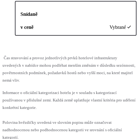
Snídaně
v ceně
Vybrané
Čas stravování a provoz jednotlivých prvků hotelové infrastruktury
uvedených v nabídce mohou podléhat menším změnám v důsledku sezónnosti,
povětrnostních podmínek, požadavků hostů nebo vyšší moci, na které majitel
nemá vliv.
Informace o oficiální kategorizaci hotelu je v souladu s kategorizací
používanou v příslušné zemi. Každá země uplatňuje vlastní kritéria pro udělení
konkrétní kategorie.
Polovina hvězdičky uvedená ve slovním popisu může označovat
nadhodnocenou nebo podhodnocenou kategorii ve srovnání s oficiální
kategorií.