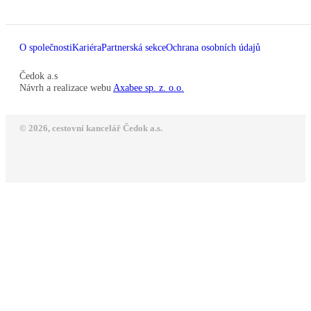
O společnosti
Kariéra
Partnerská sekce
Ochrana osobních údajů
Čedok a.s
Návrh a realizace webu
Axabee sp. z. o.o.
© 2026, cestovní kancelář Čedok a.s.