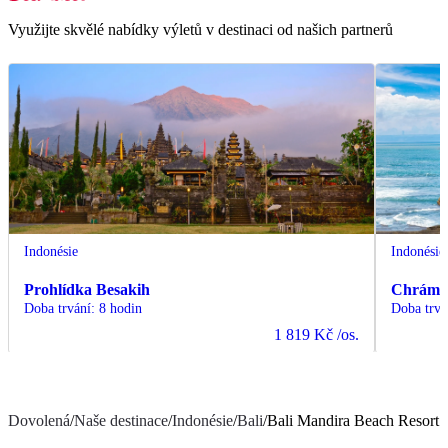
Využijte skvělé nabídky výletů v destinaci od našich partnerů
Indonésie
Indonésie
Prohlídka Besakih
Chrámy 
Doba trvání
:
8 hodin
Doba trvá
1 819 Kč
/os.
Dovolená
/
Naše destinace
/
Indonésie
/
Bali
/
Bali Mandira Beach Resort