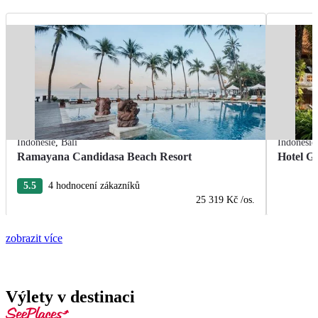
Indonésie
,
Bali
Indonésie
Ramayana Candidasa Beach Resort
Hotel Gr
5.5
4 hodnocení zákazníků
25 319 Kč
/os.
zobrazit více
Výlety v destinaci