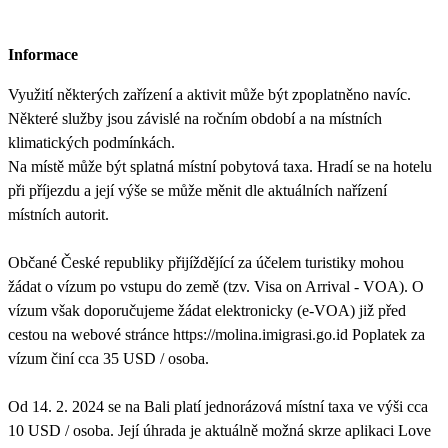
Informace
Využití některých zařízení a aktivit může být zpoplatněno navíc.
Některé služby jsou závislé na ročním období a na místních
klimatických podmínkách.
Na místě může být splatná místní pobytová taxa. Hradí se na hotelu
při příjezdu a její výše se může měnit dle aktuálních nařízení
místních autorit.
Občané České republiky přijíždějící za účelem turistiky mohou
žádat o vízum po vstupu do země (tzv. Visa on Arrival - VOA). O
vízum však doporučujeme žádat elektronicky (e-VOA) již před
cestou na webové stránce https://molina.imigrasi.go.id Poplatek za
vízum činí cca 35 USD / osoba.
Od 14. 2. 2024 se na Bali platí jednorázová místní taxa ve výši cca
10 USD / osoba. Její úhrada je aktuálně možná skrze aplikaci Love