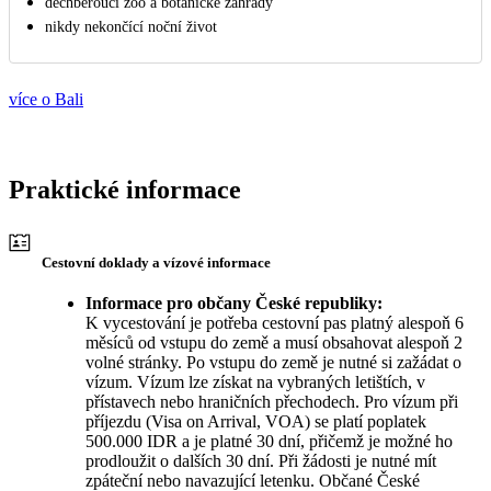
dechberoucí zoo a botanické zahrady
nikdy nekončící noční život
více o Bali
Praktické informace
Cestovní doklady a vízové informace
Informace pro občany České republiky:
K vycestování je potřeba cestovní pas platný alespoň 6
měsíců od vstupu do země a musí obsahovat alespoň 2
volné stránky. Po vstupu do země je nutné si zažádat o
vízum. Vízum lze získat na vybraných letištích, v
přístavech nebo hraničních přechodech. Pro vízum při
příjezdu (Visa on Arrival, VOA) se platí poplatek
500.000 IDR a je platné 30 dní, přičemž je možné ho
prodloužit o dalších 30 dní. Při žádosti je nutné mít
zpáteční nebo navazující letenku. Občané České