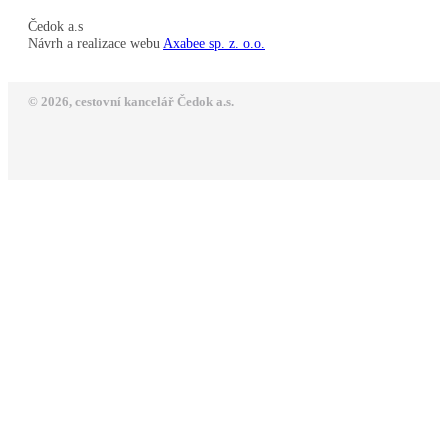
Čedok a.s
Návrh a realizace webu
Axabee sp. z. o.o.
© 2026, cestovní kancelář Čedok a.s.