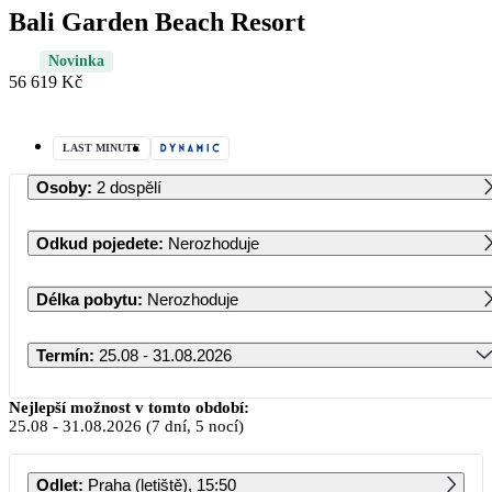
Bali Garden Beach Resort
Novinka
56 619 Kč
LAST MINUTE
Osoby
:
2 dospělí
Odkud pojedete
:
Nerozhoduje
Délka pobytu
:
Nerozhoduje
Termín
:
25.08 - 31.08.2026
Srpen 2026
Nejlepší možnost v tomto období:
25.08
-
31.08.2026
(7 dní, 5 nocí)
PO
ÚT
ST
ČT
PÁ
SO
NE
Odlet
:
Praha (letiště), 15:50