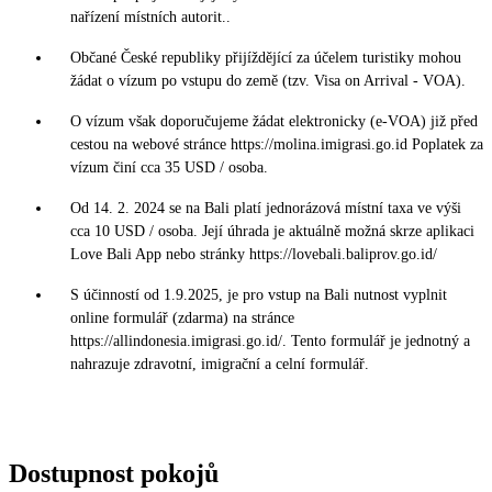
nařízení místních autorit..
Občané České republiky přijíždějící za účelem turistiky mohou
žádat o vízum po vstupu do země (tzv. Visa on Arrival - VOA).
O vízum však doporučujeme žádat elektronicky (e-VOA) již před
cestou na webové stránce https://molina.imigrasi.go.id Poplatek za
vízum činí cca 35 USD / osoba.
Od 14. 2. 2024 se na Bali platí jednorázová místní taxa ve výši
cca 10 USD / osoba. Její úhrada je aktuálně možná skrze aplikaci
Love Bali App nebo stránky https://lovebali.baliprov.go.id/
S účinností od 1.9.2025, je pro vstup na Bali nutnost vyplnit
online formulář (zdarma) na stránce
https://allindonesia.imigrasi.go.id/. Tento formulář je jednotný a
nahrazuje zdravotní, imigrační a celní formulář.
Dostupnost pokojů