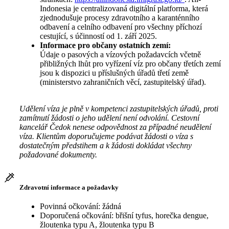
Indonesia je centralizovaná digitální platforma, která
zjednodušuje procesy zdravotního a karanténního
odbavení a celního odbavení pro všechny příchozí
cestující, s účinností od 1. září 2025.
Informace pro občany ostatních zemí:
Údaje o pasových a vízových požadavcích včetně
přibližných lhůt pro vyřízení víz pro občany třetích zemí
jsou k dispozici u příslušných úřadů třetí země
(ministerstvo zahraničních věcí, zastupitelský úřad).
Udělení víza je plně v kompetenci zastupitelských úřadů, proti
zamítnutí žádosti o jeho udělení není odvolání. Cestovní
kancelář Čedok nenese odpovědnost za případné neudělení
víza. Klientům doporučujeme podávat žádosti o víza s
dostatečným předstihem a k žádosti dokládat všechny
požadované dokumenty.
Zdravotní informace a požadavky
Povinná očkování: žádná
Doporučená očkování: břišní tyfus, horečka dengue,
žloutenka typu A, žloutenka typu B