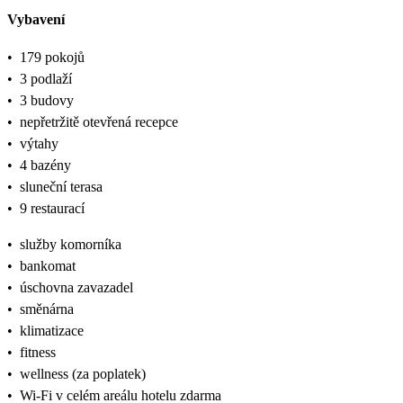
Vybavení
•
179 pokojů
•
3 podlaží
•
3 budovy
•
nepřetržitě otevřená recepce
•
výtahy
•
4 bazény
•
sluneční terasa
•
9 restaurací
•
služby komorníka
•
bankomat
•
úschovna zavazadel
•
směnárna
•
klimatizace
•
fitness
•
wellness (za poplatek)
•
Wi-Fi v celém areálu hotelu zdarma