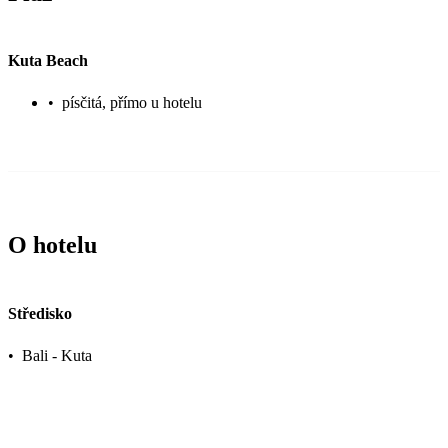
Kuta Beach
•
písčitá, přímo u hotelu
O hotelu
Středisko
•
Bali - Kuta