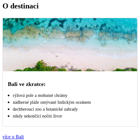
O destinaci
Bali ve zkratce:
rýžová pole a mohutné chrámy
nádherné pláže omývané Indickým oceánem
dechberoucí zoo a botanické zahrady
nikdy nekončící noční život
více o Bali