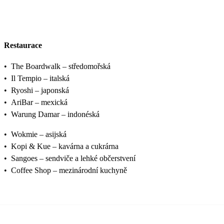
Restaurace
•
The Boardwalk – středomořská
•
Il Tempio – italská
•
Ryoshi – japonská
•
AriBar – mexická
•
Warung Damar – indonéská
•
Wokmie – asijská
•
Kopi & Kue – kavárna a cukrárna
•
Sangoes – sendviče a lehké občerstvení
•
Coffee Shop – mezinárodní kuchyně