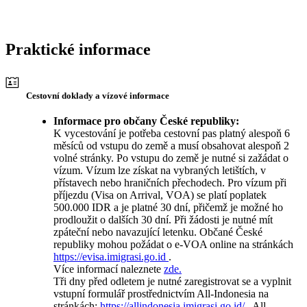
Praktické informace
Cestovní doklady a vízové informace
Informace pro občany České republiky:
K vycestování je potřeba cestovní pas platný alespoň 6
měsíců od vstupu do země a musí obsahovat alespoň 2
volné stránky. Po vstupu do země je nutné si zažádat o
vízum. Vízum lze získat na vybraných letištích, v
přístavech nebo hraničních přechodech. Pro vízum při
příjezdu (Visa on Arrival, VOA) se platí poplatek
500.000 IDR a je platné 30 dní, přičemž je možné ho
prodloužit o dalších 30 dní. Při žádosti je nutné mít
zpáteční nebo navazující letenku. Občané České
republiky mohou požádat o e-VOA online na stránkách
https://evisa.imigrasi.go.id
.
Více informací naleznete
zde.
Tři dny před odletem je nutné zaregistrovat se a vyplnit
vstupní formulář prostřednictvím All-Indonesia na
stránkách:
https://allindonesia.imigrasi.go.id/
. All-