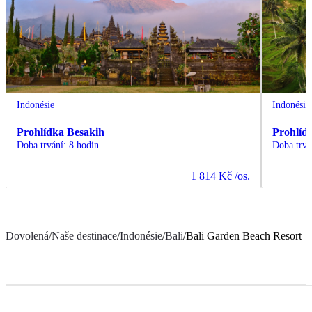
Indonésie
Indonésie
Prohlídka Besakih
Prohlíd
Doba trvání
:
8 hodin
Doba trvá
1 814 Kč
/os.
Dovolená
/
Naše destinace
/
Indonésie
/
Bali
/
Bali Garden Beach Resort