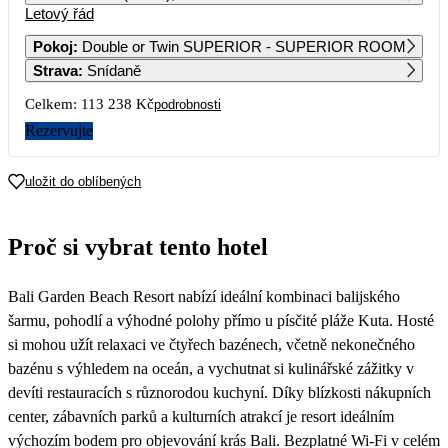
Letový řád
1
2
Pokoj
:
Double or Twin SUPERIOR - SUPERIOR ROOM
Strava
:
Snídaně
3
4
5
6
7
8
9
Celkem:
113 238 Kč
podrobnosti
10
11
12
13
14
15
16
Rezervujte
17
18
19
20
21
22
23
uložit do oblíbených
51 779
24
25
26
27
28
29
30
Proč si vybrat tento hotel
49 089
56 619
43 239
55 399
47 269
53 539
42 369
31
Bali Garden Beach Resort nabízí ideální kombinaci balijského
47 869
šarmu, pohodlí a výhodné polohy přímo u písčité pláže Kuta. Hosté
si mohou užít relaxaci ve čtyřech bazénech, včetně nekonečného
bazénu s výhledem na oceán, a vychutnat si kulinářské zážitky v
devíti restauracích s různorodou kuchyní. Díky blízkosti nákupních
center, zábavních parků a kulturních atrakcí je resort ideálním
výchozím bodem pro objevování krás Bali. Bezplatné Wi-Fi v celém