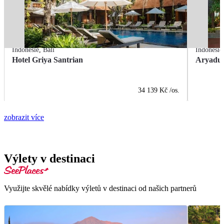
Indonésie
,
Bali
Indonésie
Hotel Griya Santrian
Aryadut
34 139 Kč
/os.
zobrazit více
Výlety v destinaci
Využijte skvělé nabídky výletů v destinaci od našich partnerů