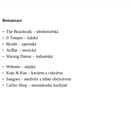
Restaurace
•
The Boardwalk – středomořská
•
Il Tempio – italská
•
Ryoshi – japonská
•
AriBar – mexická
•
Warung Damar – indonéská
•
Wokmie – asijská
•
Kopi & Kue – kavárna a cukrárna
•
Sangoes – sendviče a lehké občerstvení
•
Coffee Shop – mezinárodní kuchyně