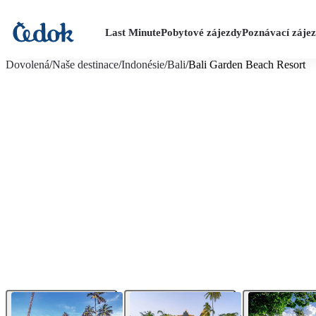
Last Minute
Pobytové zájezdy
Poznávací záje
více fotografií (19)
Dovolená
/
Naše destinace
/
Indonésie
/
Bali
/
Bali Garden Beach Resort