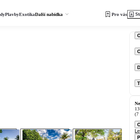
zdy
Plavby
Exotika
Další nabídka
Pro vás
St
O
D
T
Ne
13
(7
O
Le
P