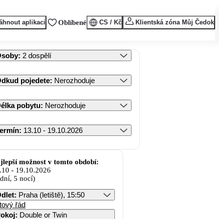
áhnout aplikaci
Oblíbené
CS / Kč
Klientská zóna Můj Čedok
Osoby
:
2 dospělí
dkud pojedete
:
Nerozhoduje
élka pobytu
:
Nerozhoduje
ermín
:
13.10 - 19.10.2026
jlepší možnost v tomto období:
.10
-
19.10.2026
 dní, 5 nocí)
dlet
:
Praha (letiště), 15:50
tový řád
okoj
:
Double or Twin