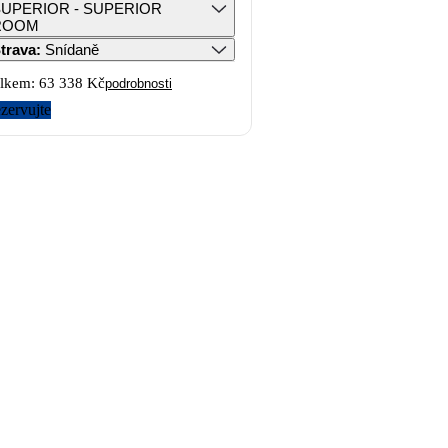
UPERIOR - SUPERIOR
ROOM
trava
:
Snídaně
lkem:
63 338 Kč
podrobnosti
zervujte