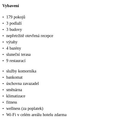
Vybavení
•
179 pokojů
•
3 podlaží
•
3 budovy
•
nepřetržitě otevřená recepce
•
výtahy
•
4 bazény
•
sluneční terasa
•
9 restaurací
•
služby komorníka
•
bankomat
•
úschovna zavazadel
•
směnárna
•
klimatizace
•
fitness
•
wellness (za poplatek)
•
Wi-Fi v celém areálu hotelu zdarma