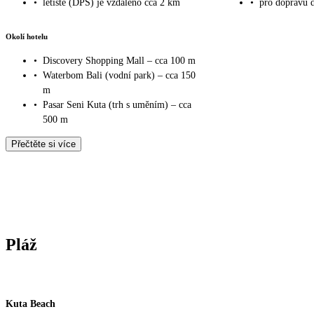
•
letiště (DPS) je vzdáleno cca 2 km
•
pro dopravu 
Okolí hotelu
•
Discovery Shopping Mall – cca 100 m
•
Waterbom Bali (vodní park) – cca 150
m
•
Pasar Seni Kuta (trh s uměním) – cca
500 m
Přečtěte si více
Pláž
Kuta Beach