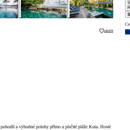
S
S
Ce
uložit
Re
 pohodlí a výhodné polohy přímo u písčité pláže Kuta. Hosté