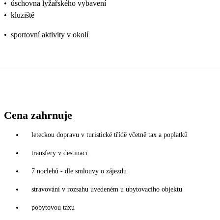
•
úschovna lyžařského vybavení
•
kluziště
•
sportovní aktivity v okolí
Cena zahrnuje
leteckou dopravu v turistické třídě včetně tax a poplatků
transfery v destinaci
7 noclehů - dle smlouvy o zájezdu
stravování v rozsahu uvedeném u ubytovacího objektu
pobytovou taxu