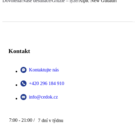
Dovolená
/
Naše destinace
/
Gruzie – lyže
/
Alpic New Gudauri
Kontakt
Kontaktujte nás
+420 296 184 910
info@cedok.cz
7:00 - 21:00 /
7 dní v týdnu