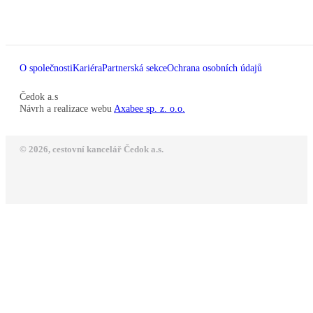
O společnosti
Kariéra
Partnerská sekce
Ochrana osobních údajů
Čedok a.s
Návrh a realizace webu
Axabee sp. z. o.o.
© 2026, cestovní kancelář Čedok a.s.