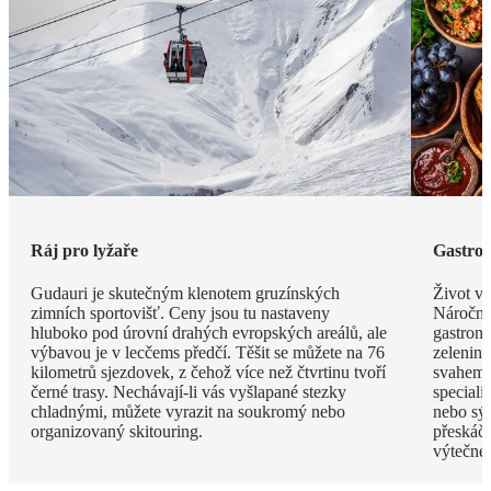
Ráj pro lyžaře
Gastro
Gudauri je skutečným klenotem gruzínských
Život v
zimních sportovišť. Ceny jsou tu nastaveny
Náročné
hluboko pod úrovní drahých evropských areálů, ale
gastrono
výbavou je v lecčems předčí. Těšit se můžete na 76
zelenině
kilometrů sjezdovek, z čehož více než čtvrtinu tvoří
svahem 
černé trasy. Nechávají-li vás vyšlapané stezky
speciali
chladnými, můžete vyrazit na soukromý nebo
nebo sýr
organizovaný skitouring.
přeskáče
výtečné