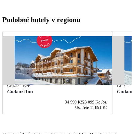
Podobné hotely v regionu
Gruzie – lyže
Gruzie – 
Gudauri Inn
Gudauri
34 990 Kč
23 099 Kč
/os.
Ušetřete
11 891 Kč