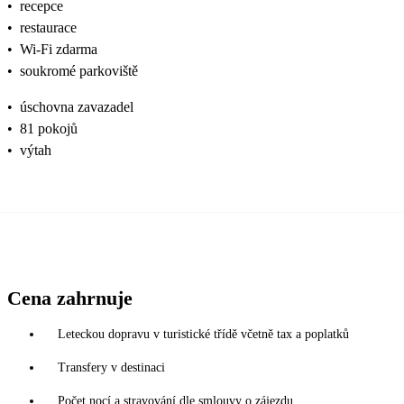
•
recepce
•
restaurace
•
Wi-Fi zdarma
•
soukromé parkoviště
•
úschovna zavazadel
•
81 pokojů
•
výtah
Cena zahrnuje
Leteckou dopravu v turistické třídě včetně tax a poplatků
Transfery v destinaci
Počet nocí a stravování dle smlouvy o zájezdu