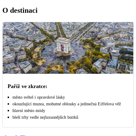
O destinaci
Paříž ve zkratce:
město světel i opravdové lásky
okouzlující muzea, mohutné oblouky a jedinečná Eiffelova věž
hlavní město módy
bleší trhy vedle nejluxusnějších butiků