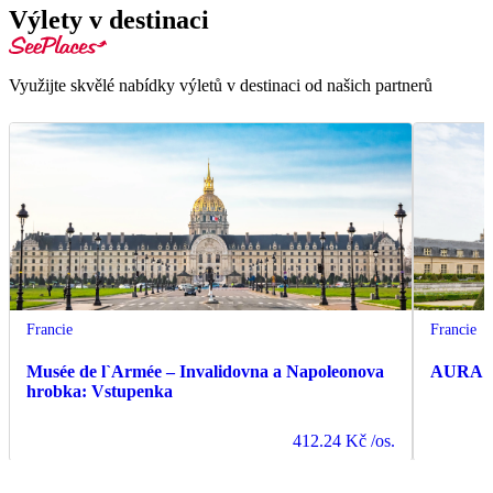
Výlety v destinaci
Využijte skvělé nabídky výletů v destinaci od našich partnerů
Francie
Francie
Musée de l`Armée – Invalidovna a Napoleonova
AURA In
hrobka: Vstupenka
412.24 Kč
/os.