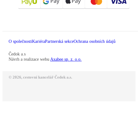
O společnosti
Kariéra
Partnerská sekce
Ochrana osobních údajů
Čedok a.s
Návrh a realizace webu
Axabee sp. z. o.o.
© 2026, cestovní kancelář Čedok a.s.