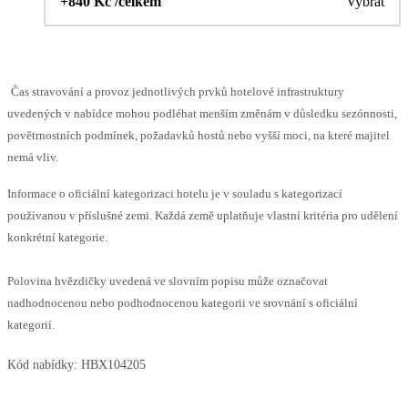
+840 Kč /celkem
Vybrat
Čas stravování a provoz jednotlivých prvků hotelové infrastruktury
uvedených v nabídce mohou podléhat menším změnám v důsledku sezónnosti,
povětrnostních podmínek, požadavků hostů nebo vyšší moci, na které majitel
nemá vliv.
Informace o oficiální kategorizaci hotelu je v souladu s kategorizací
používanou v příslušné zemi. Každá země uplatňuje vlastní kritéria pro udělení
konkrétní kategorie.
Polovina hvězdičky uvedená ve slovním popisu může označovat
nadhodnocenou nebo podhodnocenou kategorii ve srovnání s oficiální
kategorií.
Kód nabídky:
HBX104205