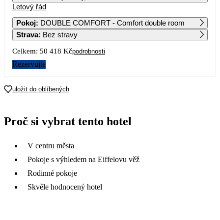
Letový řád
1
2
Pokoj
:
DOUBLE COMFORT - Comfort double room
Strava
:
Bez stravy
3
4
5
6
7
8
9
Celkem:
50 418 Kč
podrobnosti
10
11
12
13
14
15
16
Rezervujte
25 209
26 359
17
18
19
20
21
22
23
uložit do oblíbených
18 279
23 639
20 519
24 449
23 419
24
25
26
27
28
29
30
Proč si vybrat tento hotel
24 899
21 149
24 939
25 039
24 769
18 989
18 839
31
V centru města
17 859
Pokoje s výhledem na Eiffelovu věž
Rodinné pokoje
Skvěle hodnocený hotel