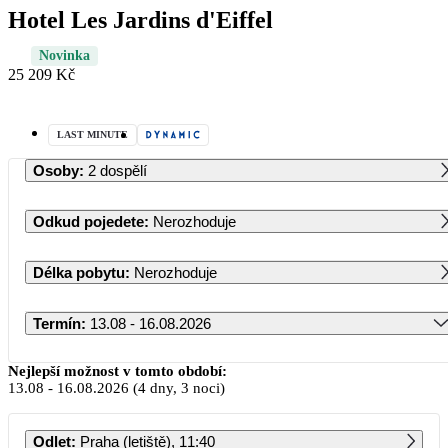
Hotel Les Jardins d'Eiffel
Novinka
25 209 Kč
LAST MINUTE
Osoby
:
2 dospělí
Odkud pojedete
:
Nerozhoduje
Délka pobytu
:
Nerozhoduje
Termín
:
13.08 - 16.08.2026
Srpen 2026
Nejlepší možnost v tomto období:
13.08
-
16.08.2026
(4 dny, 3 noci)
PO
ÚT
ST
ČT
PÁ
SO
NE
Odlet
:
Praha (letiště), 11:40