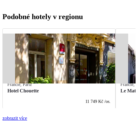
Podobné hotely v regionu
Francie
,
Paříž
Francie
,
P
Hotel Chouette
Le Math
11 749 Kč
/os.
zobrazit více