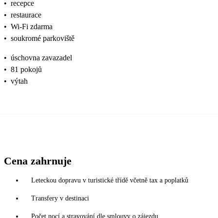
•
recepce
•
restaurace
•
Wi-Fi zdarma
•
soukromé parkoviště
•
úschovna zavazadel
•
81 pokojů
•
výtah
Cena zahrnuje
Leteckou dopravu v turistické třídě včetně tax a poplatků
Transfery v destinaci
Počet nocí a stravování dle smlouvy o zájezdu