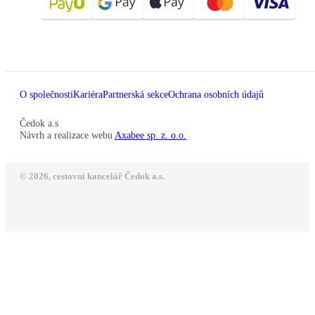
O společnosti
Kariéra
Partnerská sekce
Ochrana osobních údajů
Čedok a.s
Návrh a realizace webu
Axabee sp. z. o.o.
© 2026, cestovní kancelář Čedok a.s.