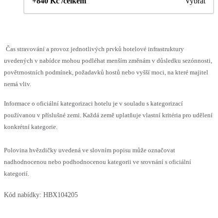
+840 Kč /celkem
Vybrat
Čas stravování a provoz jednotlivých prvků hotelové infrastruktury
uvedených v nabídce mohou podléhat menším změnám v důsledku sezónnosti,
povětrnostních podmínek, požadavků hostů nebo vyšší moci, na které majitel
nemá vliv.
Informace o oficiální kategorizaci hotelu je v souladu s kategorizací
používanou v příslušné zemi. Každá země uplatňuje vlastní kritéria pro udělení
konkrétní kategorie.
Polovina hvězdičky uvedená ve slovním popisu může označovat
nadhodnocenou nebo podhodnocenou kategorii ve srovnání s oficiální
kategorií.
Kód nabídky:
HBX104205