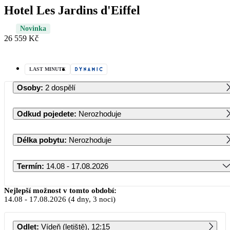
Hotel Les Jardins d'Eiffel
Novinka
26 559 Kč
LAST MINUTE
Osoby
:
2 dospělí
Odkud pojedete
:
Nerozhoduje
Délka pobytu
:
Nerozhoduje
Termín
:
14.08 - 17.08.2026
Srpen 2026
Nejlepší možnost v tomto období:
14.08
-
17.08.2026
(4 dny, 3 noci)
PO
ÚT
ST
ČT
PÁ
SO
NE
Odlet
:
Vídeň (letiště), 12:15