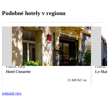
Podobné hotely v regionu
Francie
,
Paříž
Francie
,
P
Hotel Chouette
Le Math
11 849 Kč
/os.
zobrazit více