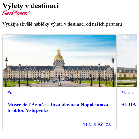
Výlety v destinaci
Využijte skvělé nabídky výletů v destinaci od našich partnerů
Francie
Francie
Musée de l`Armée – Invalidovna a Napoleonova
AURA In
hrobka: Vstupenka
412.38 Kč
/os.