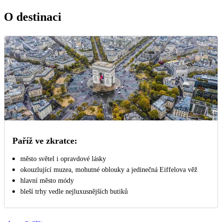
O destinaci
Paříž ve zkratce:
město světel i opravdové lásky
okouzlující muzea, mohutné oblouky a jedinečná Eiffelova věž
hlavní město módy
bleší trhy vedle nejluxusnějších butiků