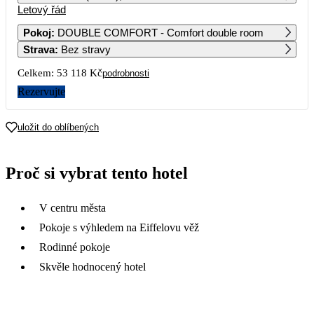
Letový řád
1
2
Pokoj
:
DOUBLE COMFORT - Comfort double room
Strava
:
Bez stravy
3
4
5
6
7
8
9
Celkem:
53 118 Kč
podrobnosti
10
11
12
13
14
15
16
Rezervujte
26 559
17
18
19
20
21
22
23
uložit do oblíbených
20 369
21 829
20 189
23 919
20 359
24
25
26
27
28
29
30
Proč si vybrat tento hotel
25 539
21 249
24 709
21 049
31
V centru města
25 679
Pokoje s výhledem na Eiffelovu věž
Rodinné pokoje
Skvěle hodnocený hotel