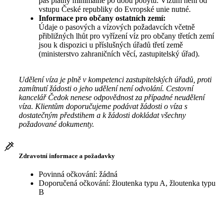
pas platný minimálně po dobu pobytu. Vízum není od
vstupu České republiky do Evropské unie nutné.
Informace pro občany ostatních zemí:
Údaje o pasových a vízových požadavcích včetně
přibližných lhůt pro vyřízení víz pro občany třetích zemí
jsou k dispozici u příslušných úřadů třetí země
(ministerstvo zahraničních věcí, zastupitelský úřad).
Udělení víza je plně v kompetenci zastupitelských úřadů, proti
zamítnutí žádosti o jeho udělení není odvolání. Cestovní
kancelář Čedok nenese odpovědnost za případné neudělení
víza. Klientům doporučujeme podávat žádosti o víza s
dostatečným předstihem a k žádosti dokládat všechny
požadované dokumenty.
Zdravotní informace a požadavky
Povinná očkování: žádná
Doporučená očkování: žloutenka typu A, žloutenka typu
B