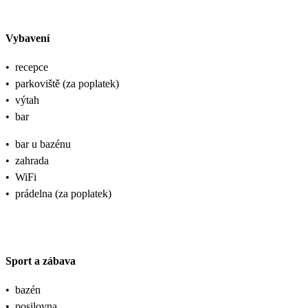
Vybavení
•
recepce
•
parkoviště (za poplatek)
•
výtah
•
bar
•
bar u bazénu
•
zahrada
•
WiFi
•
prádelna (za poplatek)
Sport a zábava
•
bazén
•
posilovna