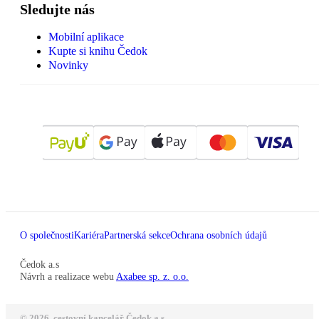
Sledujte nás
Mobilní aplikace
Kupte si knihu Čedok
Novinky
O společnosti
Kariéra
Partnerská sekce
Ochrana osobních údajů
Čedok a.s
Návrh a realizace webu
Axabee sp. z. o.o.
© 2026, cestovní kancelář Čedok a.s.