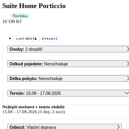
Suite Home Porticcio
Novinka
10 199 Kč
LAST MINUTE
Osoby
:
2 dospělí
Odkud pojedete
:
Nerozhoduje
Délka pobytu
:
Nerozhoduje
Termín
:
15.08 - 17.08.2026
Srpen 2026
Nejlepší možnost v tomto období:
15.08
-
17.08.2026
(3 dny, 2 noci)
PO
ÚT
ST
ČT
PÁ
SO
NE
Odjezd
:
Vlastní doprava