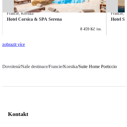
Francie
,
Korsika
Francie
,
K
Hotel Corsica & SPA Serena
Hotel Sa
8 459 Kč
/os.
zobrazit více
Dovolená
/
Naše destinace
/
Francie
/
Korsika
/
Suite Home Porticcio
Kontakt