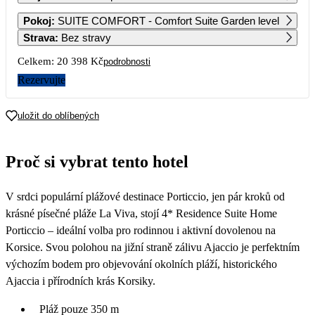
1
2
Pokoj
:
SUITE COMFORT - Comfort Suite Garden level
Strava
:
Bez stravy
3
4
5
6
7
8
9
Celkem:
20 398 Kč
podrobnosti
Rezervujte
10
11
12
13
14
15
16
10 199
uložit do oblíbených
17
18
19
20
21
22
23
12 419
8 649
8 649
8 649
8 649
7 839
Proč si vybrat tento hotel
24
25
26
27
28
29
30
7 019
V srdci populární plážové destinace Porticcio, jen pár kroků od
31
5 289
krásné písečné pláže La Viva, stojí 4* Residence Suite Home
Porticcio – ideální volba pro rodinnou i aktivní dovolenou na
Korsice. Svou polohou na jižní straně zálivu Ajaccio je perfektním
výchozím bodem pro objevování okolních pláží, historického
Ajaccia i přírodních krás Korsiky.
Pláž pouze 350 m