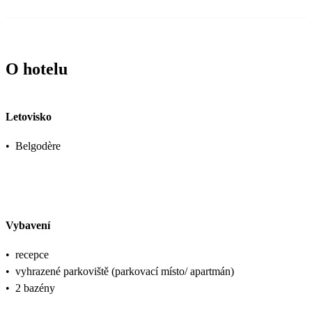
O hotelu
Letovisko
•
Belgodère
Vybavení
•
recepce
•
vyhrazené parkoviště (parkovací místo/ apartmán)
•
2 bazény