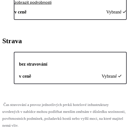
zobrazit podrobnosti
v ceně
Vybrané
Strava
bez stravování
v ceně
Vybrané
Čas stravování a provoz jednotlivých prvků hotelové infrastruktury
uvedených v nabídce mohou podléhat menším změnám v důsledku sezónnosti,
povětrnostních podmínek, požadavků hostů nebo vyšší moci, na které majitel
nemá vliv.