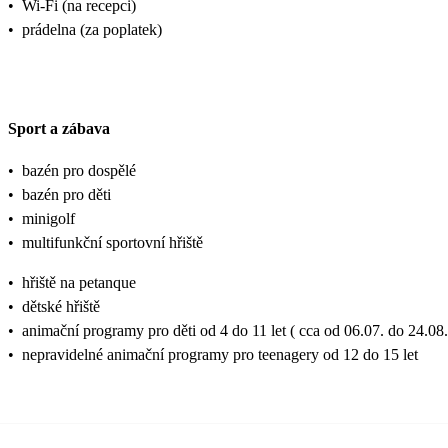
•
Wi-Fi (na recepci)
•
prádelna (za poplatek)
Sport a zábava
•
bazén pro dospělé
•
bazén pro děti
•
minigolf
•
multifunkční sportovní hřiště
•
hřiště na petanque
•
dětské hřiště
•
animační programy pro děti od 4 do 11 let ( cca od 06.07. do 24.08.
•
nepravidelné animační programy pro teenagery od 12 do 15 let