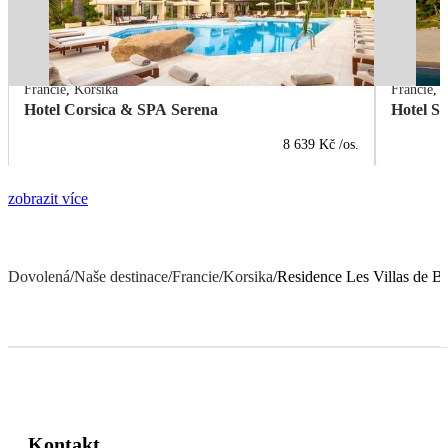
Francie
,
Korsika
Francie
,
K
Hotel Corsica & SPA Serena
Hotel Sa
8 639 Kč
/os.
zobrazit více
Dovolená
/
Naše destinace
/
Francie
/
Korsika
/
Residence Les Villas de B
Kontakt