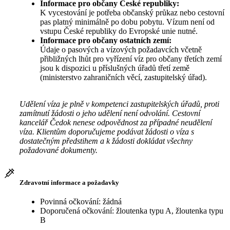
Informace pro občany České republiky:
K vycestování je potřeba občanský průkaz nebo cestovní
pas platný minimálně po dobu pobytu. Vízum není od
vstupu České republiky do Evropské unie nutné.
Informace pro občany ostatních zemí:
Údaje o pasových a vízových požadavcích včetně
přibližných lhůt pro vyřízení víz pro občany třetích zemí
jsou k dispozici u příslušných úřadů třetí země
(ministerstvo zahraničních věcí, zastupitelský úřad).
Udělení víza je plně v kompetenci zastupitelských úřadů, proti
zamítnutí žádosti o jeho udělení není odvolání. Cestovní
kancelář Čedok nenese odpovědnost za případné neudělení
víza. Klientům doporučujeme podávat žádosti o víza s
dostatečným předstihem a k žádosti dokládat všechny
požadované dokumenty.
Zdravotní informace a požadavky
Povinná očkování: žádná
Doporučená očkování: žloutenka typu A, žloutenka typu
B