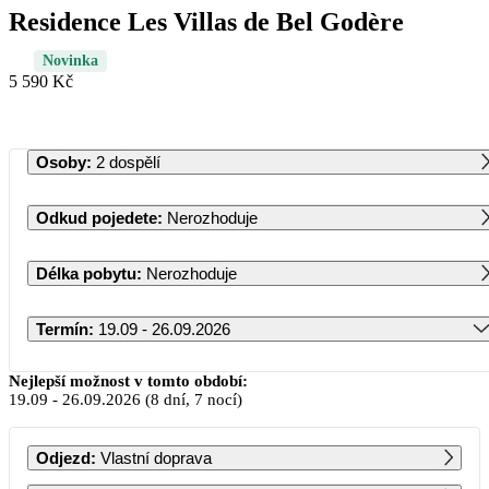
Residence Les Villas de Bel Godère
Novinka
5 590 Kč
Osoby
:
2 dospělí
Odkud pojedete
:
Nerozhoduje
Délka pobytu
:
Nerozhoduje
Termín
:
19.09 - 26.09.2026
Září 2026
Nejlepší možnost v tomto období:
19.09
-
26.09.2026
(8 dní, 7 nocí)
PO
ÚT
ST
ČT
PÁ
SO
NE
Odjezd
:
Vlastní doprava
1
2
3
4
5
6