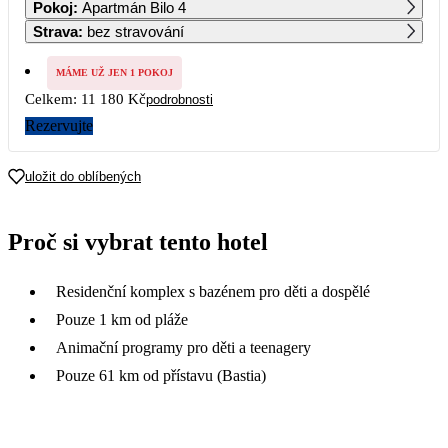
Pokoj
:
Apartmán Bilo 4
6 790
Strava
:
bez stravování
7
8
9
10
11
12
13
6 790
MÁME UŽ JEN 1 POKOJ
Celkem:
11 180 Kč
podrobnosti
14
15
16
17
18
19
20
5 590
Rezervujte
21
22
23
24
25
26
27
uložit do oblíbených
28
29
30
Proč si vybrat tento hotel
Residenční komplex s bazénem pro děti a dospělé
Pouze 1 km od pláže
Animační programy pro děti a teenagery
Pouze 61 km od přístavu (Bastia)