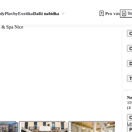
zdy
Plavby
Exotika
Další nabídka
Pro vás
St
l & Spa Nice
O
D
T
Ne
10
(4
O
Le
P