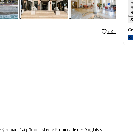
S
S
Ce
uložit
Re
erý se nachází přímo u slavné Promenade des Anglais s