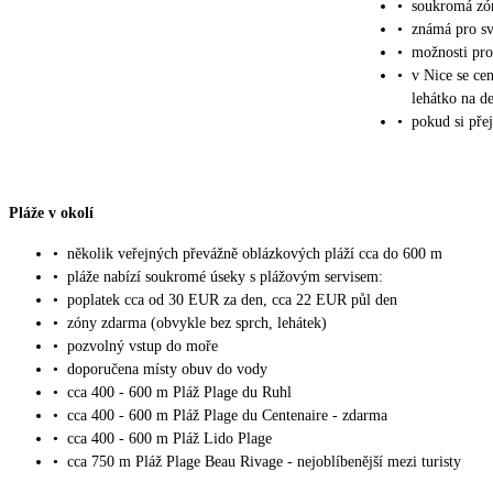
•
soukromá zón
•
známá pro sv
•
možnosti pro
•
v Nice se ce
lehátko na d
•
pokud si přej
Pláže v okolí
•
několik veřejných převážně oblázkových pláží cca do 600 m
•
pláže nabízí soukromé úseky s plážovým servisem:
•
poplatek cca od 30 EUR za den, cca 22 EUR půl den
•
zóny zdarma (obvykle bez sprch, lehátek)
•
pozvolný vstup do moře
•
doporučena místy obuv do vody
•
cca 400 - 600 m Pláž Plage du Ruhl
•
cca 400 - 600 m Pláž Plage du Centenaire - zdarma
•
cca 400 - 600 m Pláž Lido Plage
•
cca 750 m Pláž Plage Beau Rivage - nejoblíbenější mezi turisty