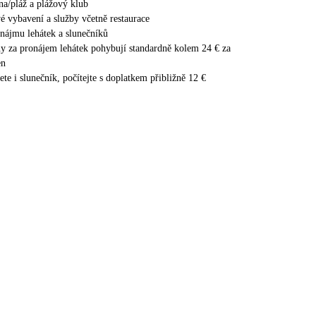
a/pláž a plážový klub
é vybavení a služby včetně restaurace
nájmu lehátek a slunečníků
ny za pronájem lehátek pohybují standardně kolem 24 € za
en
ete i slunečník, počítejte s doplatkem přibližně 12 €