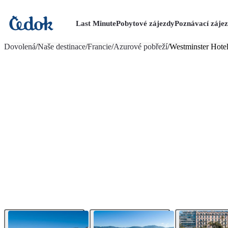
Last Minute
Pobytové zájezdy
Poznávací záje
více fotografií (20)
Dovolená
/
Naše destinace
/
Francie
/
Azurové pobřeží
/
Westminster Hote