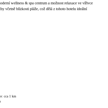
oderní wellness & spa centrum a možnost relaxace ve vířivce
y včetně blízkosti pláže, což dělá z tohoto hotelu ideální
ce: cca 1 km
m