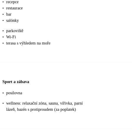
•
recepce
•
restaurace
•
bar
•
salónky
•
parkoviště
•
Wi-Fi
•
terasa s výhledem na moře
Sport a zábava
•
posilovna
•
wellness: relaxační zóna, sauna, vířivka, parní
lázeň, bazén s protiproudem (za poplatek)