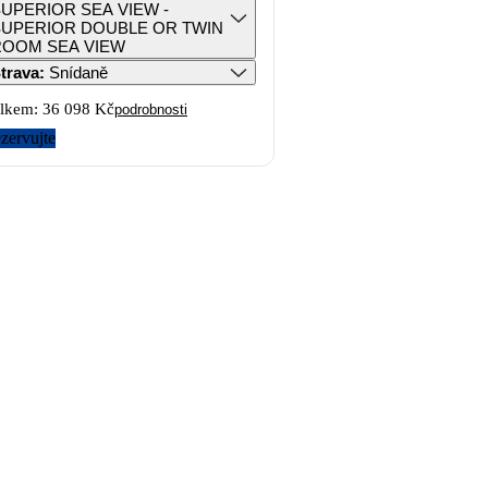
UPERIOR SEA VIEW -
SUPERIOR DOUBLE OR TWIN
ROOM SEA VIEW
trava
:
Snídaně
lkem:
36 098 Kč
podrobnosti
zervujte