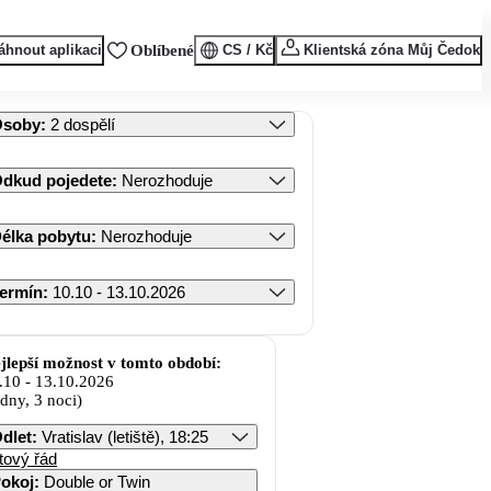
áhnout aplikaci
Oblíbené
CS / Kč
Klientská zóna Můj Čedok
Osoby
:
2 dospělí
dkud pojedete
:
Nerozhoduje
élka pobytu
:
Nerozhoduje
ermín
:
10.10 - 13.10.2026
jlepší možnost v tomto období:
.10
-
13.10.2026
 dny, 3 noci)
dlet
:
Vratislav (letiště), 18:25
tový řád
okoj
:
Double or Twin