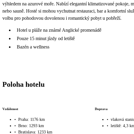
výhledem na azurové moře. Nabízí elegantní klimatizované pokoje, m
nebo sauně. Hosté si mohou vychutnat restauraci, bar a komfortní služb
volbu pro pohodovou dovolenou i romantický pobyt u pobřeží.
Hotel u pláže na známé Anglické promenádě
Pouze 15 minut jízdy od letiště
Bazén a wellness
Poloha hotelu
Vzdálenost
Doprava
•
Praha: 1176 km
•
vlaková stani
•
Brno: 1293 km
•
letiště: 4,3 k
•
Bratislava: 1233 km