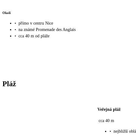
Okolí
•
přímo v centru Nice
•
na známé Promenade des Anglais
•
cca 40 m od pláže
Pláž
Veřejná pláž
cca 40 m
•
nejbližší ob