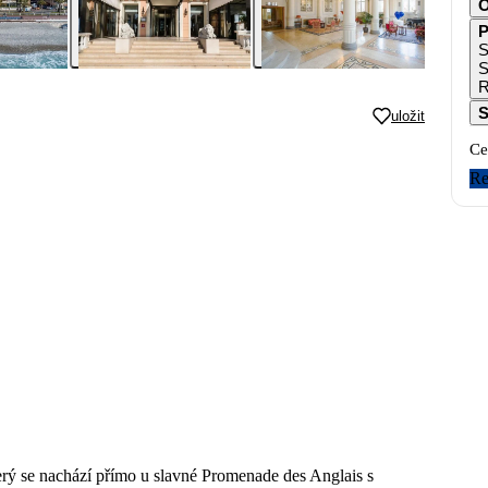
O
P
S
S
uložit
Ce
Re
erý se nachází přímo u slavné Promenade des Anglais s