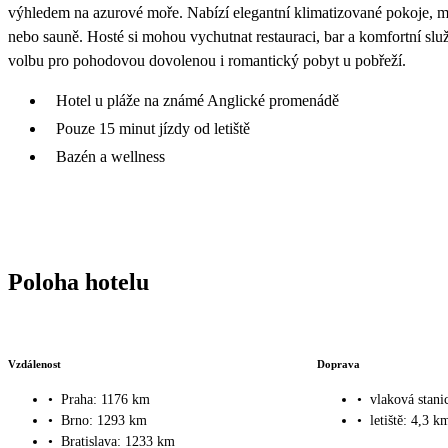
výhledem na azurové moře. Nabízí elegantní klimatizované pokoje, m
nebo sauně. Hosté si mohou vychutnat restauraci, bar a komfortní služb
volbu pro pohodovou dovolenou i romantický pobyt u pobřeží.
Hotel u pláže na známé Anglické promenádě
Pouze 15 minut jízdy od letiště
Bazén a wellness
Poloha hotelu
Vzdálenost
Doprava
•
Praha: 1176 km
•
vlaková stani
•
Brno: 1293 km
•
letiště: 4,3 k
•
Bratislava: 1233 km