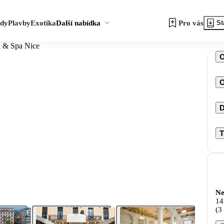
zdy
Plavby
Exotika
Další nabídka
Pro vás
St
l & Spa Nice
O
D
T
Ne
14
(3