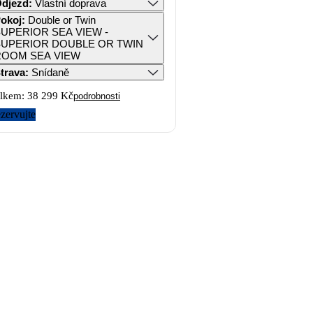
djezd
:
Vlastní doprava
okoj
:
Double or Twin
UPERIOR SEA VIEW -
SUPERIOR DOUBLE OR TWIN
ROOM SEA VIEW
trava
:
Snídaně
lkem:
38 299 Kč
podrobnosti
zervujte