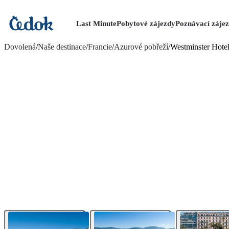
Last Minute
Pobytové zájezdy
Poznávací záje
více fotografií (20)
Dovolená
/
Naše destinace
/
Francie
/
Azurové pobřeží
/
Westminster Hote