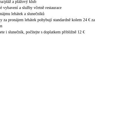
a/pláž a plážový klub
é vybavení a služby včetně restaurace
nájmu lehátek a slunečníků
ny za pronájem lehátek pohybují standardně kolem 24 € za
en
ete i slunečník, počítejte s doplatkem přibližně 12 €