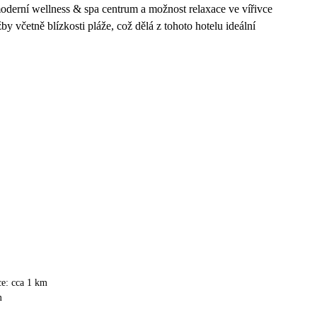
oderní wellness & spa centrum a možnost relaxace ve vířivce
y včetně blízkosti pláže, což dělá z tohoto hotelu ideální
ce: cca 1 km
m