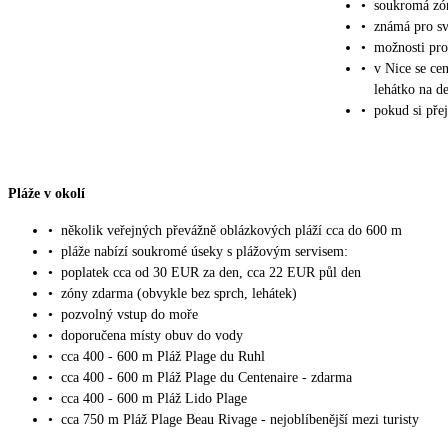
•
soukromá zón
•
známá pro sv
•
možnosti pro
•
v Nice se ce
lehátko na d
•
pokud si přej
Pláže v okolí
•
několik veřejných převážně oblázkových pláží cca do 600 m
•
pláže nabízí soukromé úseky s plážovým servisem:
•
poplatek cca od 30 EUR za den, cca 22 EUR půl den
•
zóny zdarma (obvykle bez sprch, lehátek)
•
pozvolný vstup do moře
•
doporučena místy obuv do vody
•
cca 400 - 600 m Pláž Plage du Ruhl
•
cca 400 - 600 m Pláž Plage du Centenaire - zdarma
•
cca 400 - 600 m Pláž Lido Plage
•
cca 750 m Pláž Plage Beau Rivage - nejoblíbenější mezi turisty