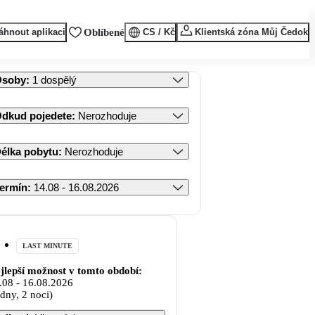
áhnout aplikaci
Oblíbené
CS / Kč
Klientská zóna Můj Čedok
Osoby
:
1 dospělý
dkud pojedete
:
Nerozhoduje
élka pobytu
:
Nerozhoduje
ermín
:
14.08 - 16.08.2026
LAST MINUTE
jlepší možnost v tomto období:
.08
-
16.08.2026
 dny, 2 noci)