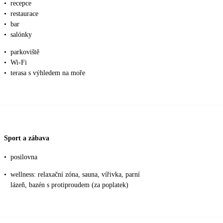
•
recepce
•
restaurace
•
bar
•
salónky
•
parkoviště
•
Wi-Fi
•
terasa s výhledem na moře
Sport a zábava
•
posilovna
•
wellness: relaxační zóna, sauna, vířivka, parní
lázeň, bazén s protiproudem (za poplatek)