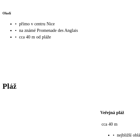
Okolí
•
přímo v centru Nice
•
na známé Promenade des Anglais
•
cca 40 m od pláže
Pláž
Veřejná pláž
cca 40 m
•
nejbližší ob