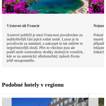
Výstavní síň Francie
Nejazur
Azurové pobřeží je mezi Francouzi považováno za
Pokud v
nejblyštivější část jejich rodné země. Luxus je tu
museli j
považován za standard, a nakoupit tu tak můžete to
případě 
nejprémiovější zboží. Přes to všechno jsou ale
reklamu.
podél moře roztroušeny desítky drobných vesniček,
fotkách!
kde se na autentický středomořský způsob života
ještě nezapomnělo.
Podobné hotely v regionu