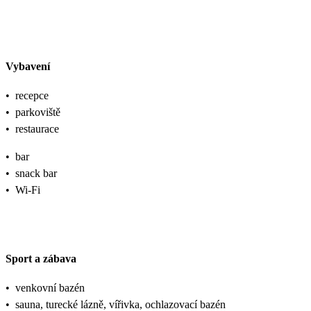
Vybavení
•
recepce
•
parkoviště
•
restaurace
•
bar
•
snack bar
•
Wi-Fi
Sport a zábava
•
venkovní bazén
•
sauna, turecké lázně, vířivka, ochlazovací bazén