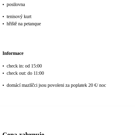
•
posilovna
•
tenisový kurt
•
hřiště na petanque
Informace
•
check in: od 15:00
•
check out: do 11:00
•
domácí mazlíčci jsou povoleni za poplatek 20 €/ noc
Cena zahrnuje