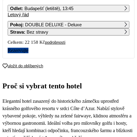
PO
ÚT
ST
ČT
PÁ
SO
NE
Odlet
:
Budapešť (letiště), 13:45
Letový řád
1
2
3
4
4 909
5 029
4 389
4 269
Pokoj
:
DOUBLE DELUXE - Deluxe
Strava
:
Bez stravy
5
6
7
8
9
10
11
4 269
4 269
4 269
4 909
5 029
4 389
4 269
Celkem:
22 158 Kč
podrobnosti
12
13
14
15
16
17
18
Rezervujte
4 269
11 079
4 289
4 429
5 079
4 949
4 309
19
20
21
22
23
24
25
uložit do oblíbených
4 309
7 669
4 309
4 429
4 559
4 429
4 309
26
27
28
29
30
31
Proč si vybrat tento hotel
4 309
4 309
4 309
4 429
Elegantní hotel zasazený do historického zámečku uprostřed
krásného golfového resortu v srdci Côte d’Azur. Nabízí stylově
vybavené pokoje, výhledy na zelené fairwaye, klidnou atmosféru a
výbornou gastronomii. Ideální volba pro milovníky golfu i hosty,
kteří hledají kombinaci odpočinku, francouzského šarmu a blízkosti