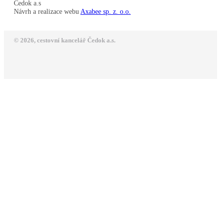
Čedok a.s
Návrh a realizace webu
Axabee sp. z. o.o.
© 2026, cestovní kancelář Čedok a.s.