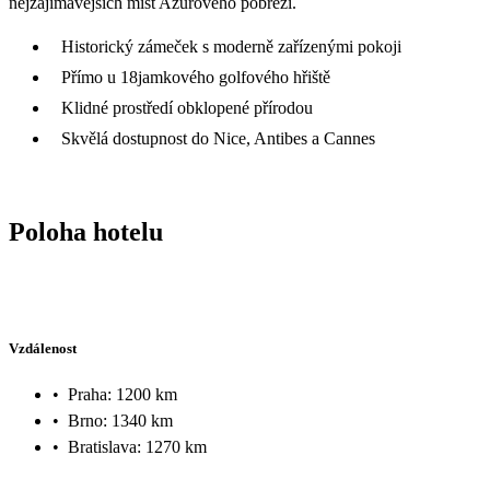
nejzajímavějších míst Azurového pobřeží.
Historický zámeček s moderně zařízenými pokoji
Přímo u 18jamkového golfového hřiště
Klidné prostředí obklopené přírodou
Skvělá dostupnost do Nice, Antibes a Cannes
Poloha hotelu
Vzdálenost
•
Praha: 1200 km
•
Brno: 1340 km
•
Bratislava: 1270 km