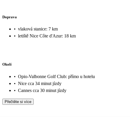
Doprava
•
vlaková stanice: 7 km
•
letiště Nice Côte d'Azur: 18 km
Okolí
•
Opio-Valbonne Golf Club: přímo u hotelu
•
Nice cca 34 minut jízdy
•
Cannes cca 30 minut jízdy
Přečtěte si více