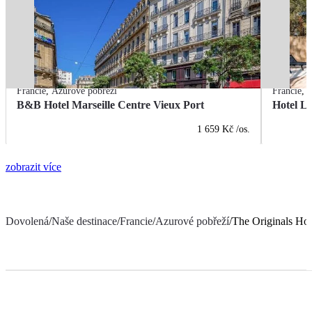
Francie
,
Azurové pobřeží
Francie
,
A
B&B Hotel Marseille Centre Vieux Port
Hotel L
1 659 Kč
/os.
zobrazit více
Dovolená
/
Naše destinace
/
Francie
/
Azurové pobřeží
/
The Originals Hot