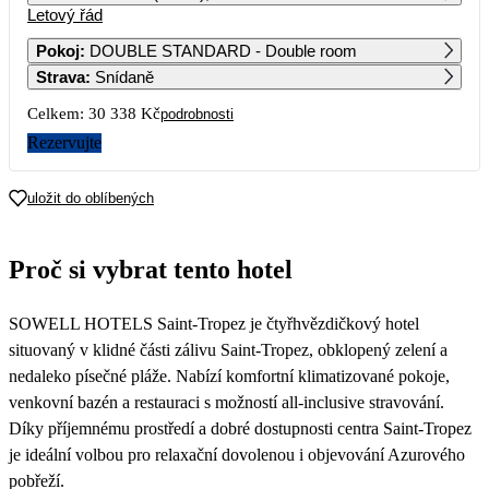
Letový řád
1
2
3
4
4 419
4 709
4 169
2 939
Pokoj
:
DOUBLE STANDARD - Double room
Strava
:
Snídaně
5
6
7
8
9
10
11
2 939
2 939
2 939
4 049
5 399
4 289
2 939
Celkem:
30 338 Kč
podrobnosti
12
13
14
15
16
17
18
Rezervujte
2 939
15 169
2 959
3 099
3 219
3 219
3 219
19
20
21
22
23
24
25
uložit do oblíbených
3 219
10 229
3 219
3 509
3 809
3 509
3 219
26
27
28
29
30
31
Proč si vybrat tento hotel
3 219
3 219
3 219
3 219
SOWELL HOTELS Saint-Tropez je čtyřhvězdičkový hotel
situovaný v klidné části zálivu Saint-Tropez, obklopený zelení a
nedaleko písečné pláže. Nabízí komfortní klimatizované pokoje,
venkovní bazén a restauraci s možností all-inclusive stravování.
Díky příjemnému prostředí a dobré dostupnosti centra Saint-Tropez
je ideální volbou pro relaxační dovolenou i objevování Azurového
pobřeží.