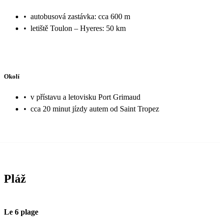
•
autobusová zastávka: cca 600 m
•
letiště Toulon – Hyeres: 50 km
Okolí
•
v přístavu a letovisku Port Grimaud
•
cca 20 minut jízdy autem od Saint Tropez
Pláž
Le 6 plage