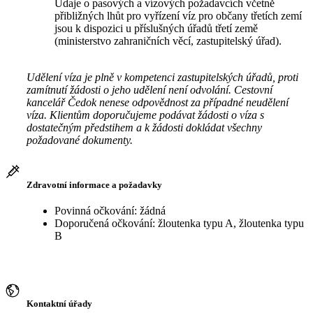
Údaje o pasových a vízových požadavcích včetně
přibližných lhůt pro vyřízení víz pro občany třetích zemí
jsou k dispozici u příslušných úřadů třetí země
(ministerstvo zahraničních věcí, zastupitelský úřad).
Udělení víza je plně v kompetenci zastupitelských úřadů, proti
zamítnutí žádosti o jeho udělení není odvolání. Cestovní
kancelář Čedok nenese odpovědnost za případné neudělení
víza. Klientům doporučujeme podávat žádosti o víza s
dostatečným předstihem a k žádosti dokládat všechny
požadované dokumenty.
Zdravotní informace a požadavky
Povinná očkování: žádná
Doporučená očkování: žloutenka typu A, žloutenka typu
B
Kontaktní úřady