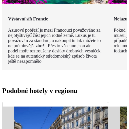
Výstavní síň Francie
Nejazur
Azurové pobřeží je mezi Francouzi považováno za
Pokud v
nejblyštivější část jejich rodné země. Luxus je tu
museli j
považován za standard, a nakoupit tu tak můžete to
případě 
nejprémiovější zboží. Přes to všechno jsou ale
reklamu.
podél moře roztroušeny desítky drobných vesniček,
fotkách!
kde se na autentický středomořský způsob života
ještě nezapomnělo.
Podobné hotely v regionu