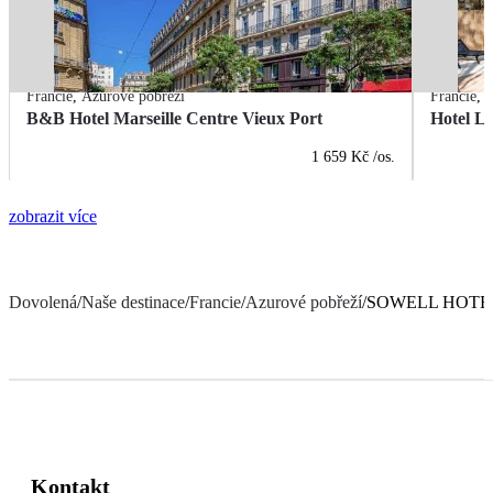
Francie
,
Azurové pobřeží
Francie
,
A
B&B Hotel Marseille Centre Vieux Port
Hotel L
1 659 Kč
/os.
zobrazit více
Dovolená
/
Naše destinace
/
Francie
/
Azurové pobřeží
/
SOWELL HOTELS
Kontakt