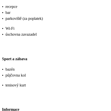
•
recepce
•
bar
•
parkoviště (za poplatek)
•
Wi-Fi
•
úschovna zavazadel
Sport a zábava
•
bazén
•
půjčovna kol
•
tenisový kurt
Informace