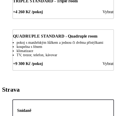
TRIPLE STANDARD - Triple room
+4 260 Kč /pokoj
Vybrat
QUADRUPLE STANDARD - Quadruple room
pokoj s manželským lůžkem a jednou či dvěma přistýlkami
koupelna s fénem
klimatizace
TV, trezor, telefon, kávovar
+9 300 Kč /pokoj
Vybrat
Strava
Snídaně