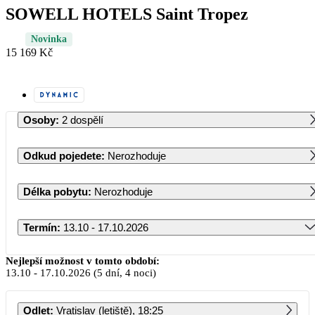
SOWELL HOTELS Saint Tropez
Novinka
15 169 Kč
Osoby
:
2 dospělí
Odkud pojedete
:
Nerozhoduje
Délka pobytu
:
Nerozhoduje
Termín
:
13.10 - 17.10.2026
Říjen 2026
Nejlepší možnost v tomto období:
13.10
-
17.10.2026
(5 dní, 4 noci)
PO
ÚT
ST
ČT
PÁ
SO
NE
Odlet
:
Vratislav (letiště), 18:25