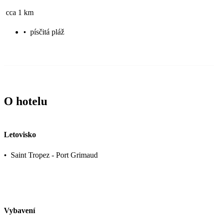
cca 1 km
•
písčitá pláž
O hotelu
Letovisko
•
Saint Tropez - Port Grimaud
Vybavení