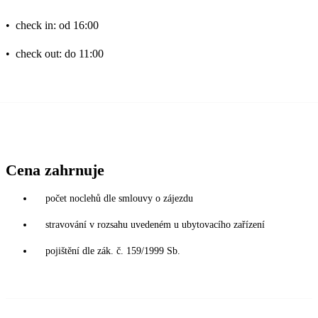
•
check in: od 16:00
•
check out: do 11:00
Cena zahrnuje
počet noclehů dle smlouvy o zájezdu
stravování v rozsahu uvedeném u ubytovacího zařízení
pojištění dle zák. č. 159/1999 Sb.