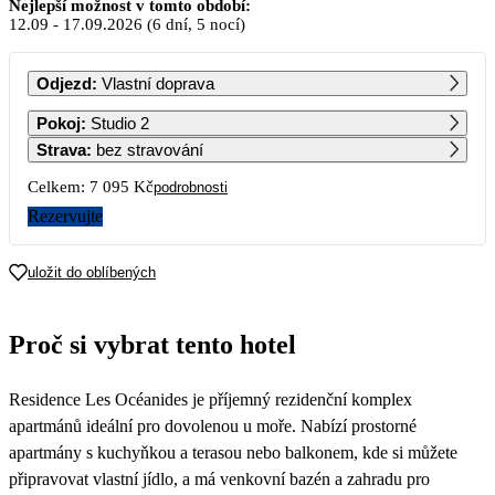
Září 2026
Nejlepší možnost v tomto období:
12.09
-
17.09.2026
(6 dní, 5 nocí)
PO
ÚT
ST
ČT
PÁ
SO
NE
Odjezd
:
Vlastní doprava
1
2
3
4
5
6
Pokoj
:
Studio 2
5 890
Strava
:
bez stravování
7
8
9
10
11
12
13
Celkem:
7 095 Kč
podrobnosti
3 547
Rezervujte
14
15
16
17
18
19
20
3 990
uložit do oblíbených
21
22
23
24
25
26
27
Proč si vybrat tento hotel
28
29
30
Residence Les Océanides je příjemný rezidenční komplex
apartmánů ideální pro dovolenou u moře. Nabízí prostorné
apartmány s kuchyňkou a terasou nebo balkonem, kde si můžete
připravovat vlastní jídlo, a má venkovní bazén a zahradu pro