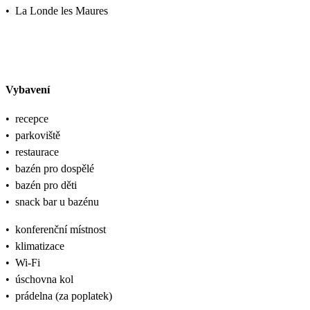
•
La Londe les Maures
Vybavení
•
recepce
•
parkoviště
•
restaurace
•
bazén pro dospělé
•
bazén pro děti
•
snack bar u bazénu
•
konferenční místnost
•
klimatizace
•
Wi-Fi
•
úschovna kol
•
prádelna (za poplatek)