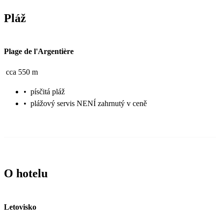
Pláž
Plage de l'Argentière
cca 550 m
•
písčitá pláž
•
plážový servis NENÍ zahrnutý v ceně
O hotelu
Letovisko