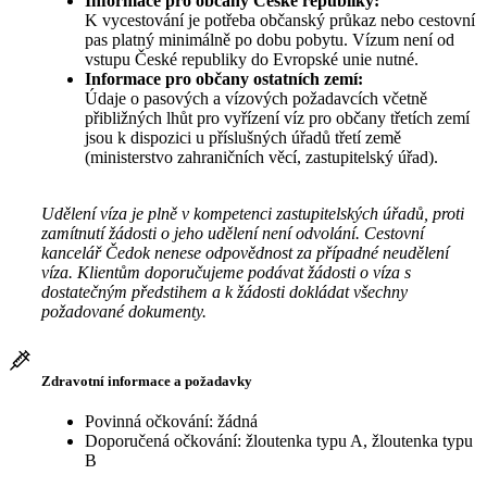
Informace pro občany České republiky:
K vycestování je potřeba občanský průkaz nebo cestovní
pas platný minimálně po dobu pobytu. Vízum není od
vstupu České republiky do Evropské unie nutné.
Informace pro občany ostatních zemí:
Údaje o pasových a vízových požadavcích včetně
přibližných lhůt pro vyřízení víz pro občany třetích zemí
jsou k dispozici u příslušných úřadů třetí země
(ministerstvo zahraničních věcí, zastupitelský úřad).
Udělení víza je plně v kompetenci zastupitelských úřadů, proti
zamítnutí žádosti o jeho udělení není odvolání. Cestovní
kancelář Čedok nenese odpovědnost za případné neudělení
víza. Klientům doporučujeme podávat žádosti o víza s
dostatečným předstihem a k žádosti dokládat všechny
požadované dokumenty.
Zdravotní informace a požadavky
Povinná očkování: žádná
Doporučená očkování: žloutenka typu A, žloutenka typu
B