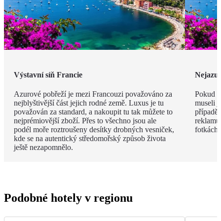
Výstavní síň Francie
Nejazur
Azurové pobřeží je mezi Francouzi považováno za
Pokud v
nejblyštivější část jejich rodné země. Luxus je tu
museli j
považován za standard, a nakoupit tu tak můžete to
případě 
nejprémiovější zboží. Přes to všechno jsou ale
reklamu.
podél moře roztroušeny desítky drobných vesniček,
fotkách!
kde se na autentický středomořský způsob života
ještě nezapomnělo.
Podobné hotely v regionu