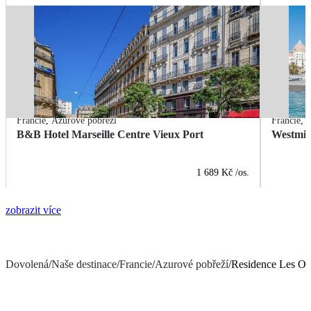
Francie
,
Azurové pobřeží
Francie
,
A
B&B Hotel Marseille Centre Vieux Port
Westmin
1 689 Kč
/os.
zobrazit více
Dovolená
/
Naše destinace
/
Francie
/
Azurové pobřeží
/
Residence Les Oc