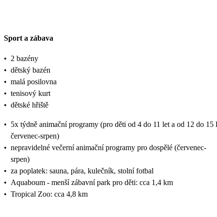
Sport a zábava
•
2 bazény
•
dětský bazén
•
malá posilovna
•
tenisový kurt
•
dětské hřiště
•
5x týdně animační programy (pro děti od 4 do 11 let a od 12 do 15 l
červenec-srpen)
•
nepravidelné večerní animační programy pro dospělé (červenec-
srpen)
•
za poplatek: sauna, pára, kulečník, stolní fotbal
•
Aquaboum - menší zábavní park pro děti: cca 1,4 km
•
Tropical Zoo: cca 4,8 km