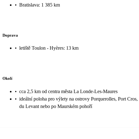
•
Bratislava: 1 385 km
Doprava
•
letiště Toulon - Hyères: 13 km
Okolí
•
cca 2,5 km od centra města La Londe-Les-Maures
•
ideální poloha pro výlety na ostrovy Porquerolles, Port Cros, 
du Levant nebo po Maurském pohoří