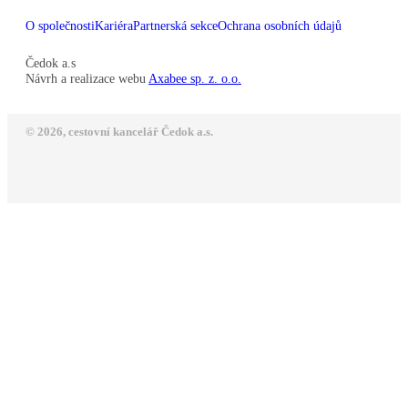
O společnosti
Kariéra
Partnerská sekce
Ochrana osobních údajů
Čedok a.s
Návrh a realizace webu
Axabee sp. z. o.o.
© 2026, cestovní kancelář Čedok a.s.