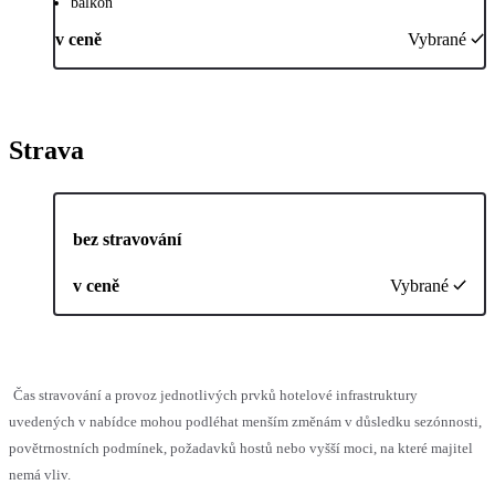
balkon
v ceně
Vybrané
Strava
bez stravování
v ceně
Vybrané
Čas stravování a provoz jednotlivých prvků hotelové infrastruktury
uvedených v nabídce mohou podléhat menším změnám v důsledku sezónnosti,
povětrnostních podmínek, požadavků hostů nebo vyšší moci, na které majitel
nemá vliv.