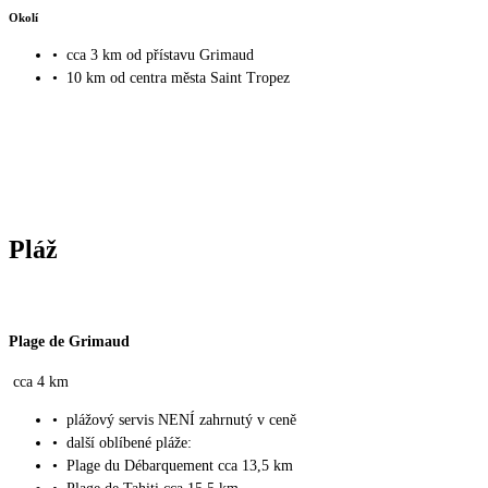
Okolí
•
cca 3 km od přístavu Grimaud
•
10 km od centra města Saint Tropez
Pláž
Plage de Grimaud
cca 4 km
•
plážový servis NENÍ zahrnutý v ceně
•
další oblíbené pláže:
•
Plage du Débarquement cca 13,5 km