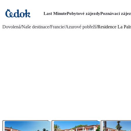
Last Minute
Pobytové zájezdy
Poznávací záje
více fotografií (18)
Dovolená
/
Naše destinace
/
Francie
/
Azurové pobřeží
/
Residence La Pal