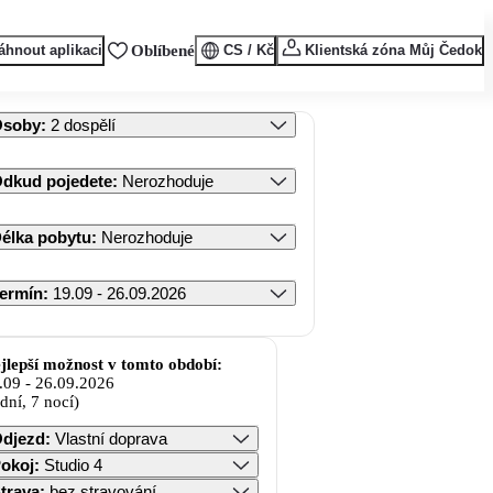
áhnout aplikaci
Oblíbené
CS / Kč
Klientská zóna Můj Čedok
Osoby
:
2 dospělí
dkud pojedete
:
Nerozhoduje
élka pobytu
:
Nerozhoduje
ermín
:
19.09 - 26.09.2026
jlepší možnost v tomto období:
.09
-
26.09.2026
 dní, 7 nocí)
djezd
:
Vlastní doprava
okoj
:
Studio 4
trava
:
bez stravování