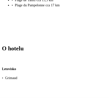
•
Plage de Tahiti cca 15,5 km
•
Plage du Pampelonne cca 17 km
O hotelu
Letovisko
•
Grimaud