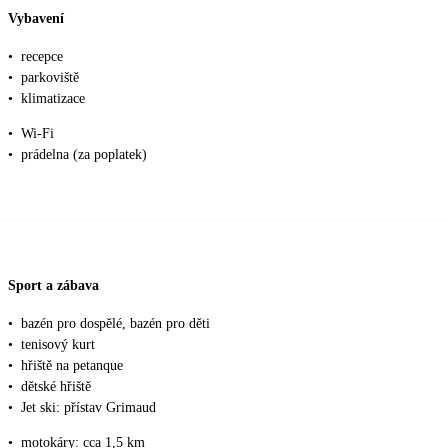
Vybavení
•
recepce
•
parkoviště
•
klimatizace
•
Wi-Fi
•
prádelna (za poplatek)
Sport a zábava
•
bazén pro dospělé, bazén pro děti
•
tenisový kurt
•
hřiště na petanque
•
dětské hřiště
•
Jet ski: přístav Grimaud
•
motokáry: cca 1,5 km