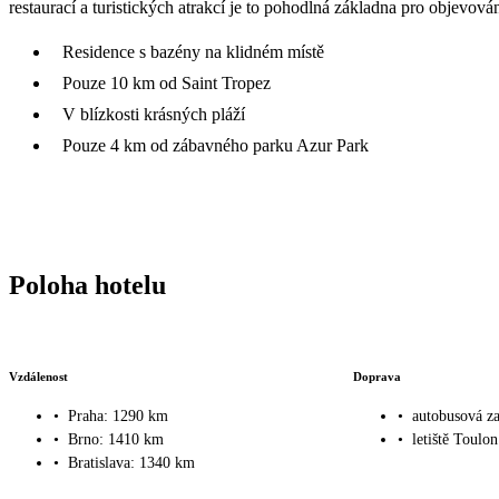
restaurací a turistických atrakcí je to pohodlná základna pro objevován
Residence s bazény na klidném místě
Pouze 10 km od Saint Tropez
V blízkosti krásných pláží
Pouze 4 km od zábavného parku Azur Park
Poloha hotelu
Vzdálenost
Doprava
•
Praha: 1290 km
•
autobusová za
•
Brno: 1410 km
•
letiště Toulo
•
Bratislava: 1340 km