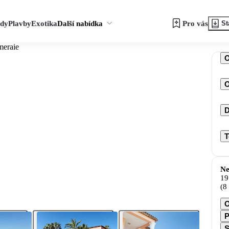
zdy
Plavby
Exotika
Další nabídka
Pro vás
St
meraie
O
D
T
Ne
19
(8
O
P
S