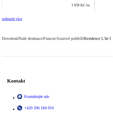
1 659 Kč
/os.
zobrazit více
Dovolená
/
Naše destinace
/
Francie
/
Azurové pobřeží
/
Residence L'ile D
Kontakt
Kontaktujte nás
+420 296 184 910