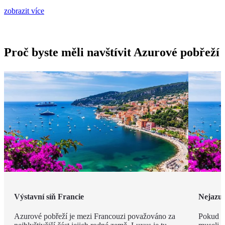
zobrazit více
Proč byste měli navštívit Azurové pobřeží
Výstavní síň Francie
Nejazur
Azurové pobřeží je mezi Francouzi považováno za
Pokud v