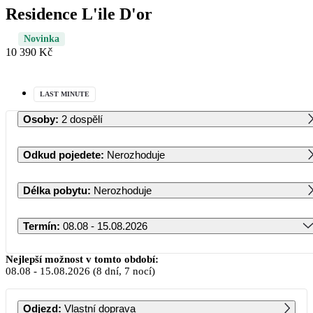
Residence L'ile D'or
Novinka
10 390 Kč
LAST MINUTE
Osoby
:
2 dospělí
Odkud pojedete
:
Nerozhoduje
Délka pobytu
:
Nerozhoduje
Termín
:
08.08 - 15.08.2026
Srpen 2026
Nejlepší možnost v tomto období:
08.08
-
15.08.2026
(8 dní, 7 nocí)
PO
ÚT
ST
ČT
PÁ
SO
NE
Odjezd
:
Vlastní doprava