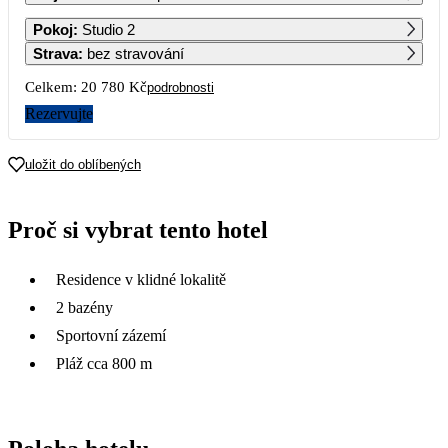
1
2
Pokoj
:
Studio 2
Strava
:
bez stravování
3
4
5
6
7
8
9
Celkem:
20 780 Kč
podrobnosti
10 390
Rezervujte
10
11
12
13
14
15
16
9 490
uložit do oblíbených
17
18
19
20
21
22
23
8 990
Proč si vybrat tento hotel
24
25
26
27
28
29
30
4 590
Residence v klidné lokalitě
31
2 bazény
Sportovní zázemí
Pláž cca 800 m