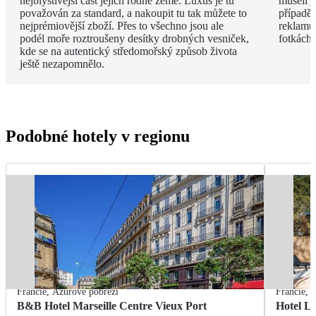
nejblyštivější část jejich rodné země. Luxus je tu
museli j
považován za standard, a nakoupit tu tak můžete to
případě 
nejprémiovější zboží. Přes to všechno jsou ale
reklamu.
podél moře roztroušeny desítky drobných vesniček,
fotkách!
kde se na autentický středomořský způsob života
ještě nezapomnělo.
Podobné hotely v regionu
Francie
,
Azurové pobřeží
Francie
,
A
B&B Hotel Marseille Centre Vieux Port
Hotel L