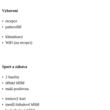
Vybavení
•
recepce
•
parkoviště
•
klimatizace
•
WiFi (na recepci)
Sport a zábava
•
2 bazény
•
dětské hřiště
•
malá posilovna
•
tenisový kurt
•
menší fotbalové hřiště