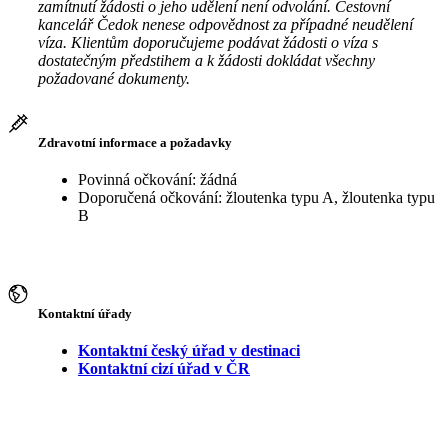
zamítnutí žádosti o jeho udělení není odvolání. Cestovní
kancelář Čedok nenese odpovědnost za případné neudělení
víza. Klientům doporučujeme podávat žádosti o víza s
dostatečným předstihem a k žádosti dokládat všechny
požadované dokumenty.
Zdravotní informace a požadavky
Povinná očkování: žádná
Doporučená očkování: žloutenka typu A, žloutenka typu
B
Kontaktní úřady
Kontaktní český úřad v destinaci
Kontaktní cizí úřad v ČR