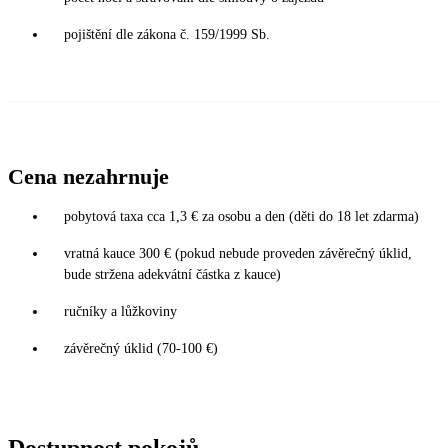
pojištění dle zákona č. 159/1999 Sb.
Cena nezahrnuje
pobytová taxa cca 1,3 € za osobu a den (děti do 18 let zdarma)
vratná kauce 300 € (pokud nebude proveden závěrečný úklid,
bude stržena adekvátní částka z kauce)
ručníky a lůžkoviny
závěrečný úklid (70-100 €)
Dostupnost pokojů