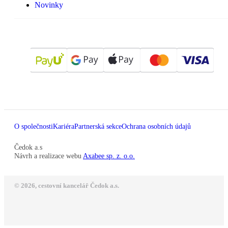
Novinky
O společnosti
Kariéra
Partnerská sekce
Ochrana osobních údajů
Čedok a.s
Návrh a realizace webu
Axabee sp. z. o.o.
© 2026, cestovní kancelář Čedok a.s.