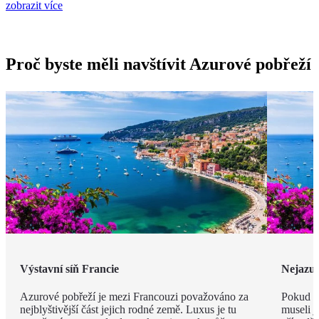
zobrazit více
Proč byste měli navštívit Azurové pobřeží
Výstavní síň Francie
Nejazur
Azurové pobřeží je mezi Francouzi považováno za
Pokud v
nejblyštivější část jejich rodné země. Luxus je tu
museli j