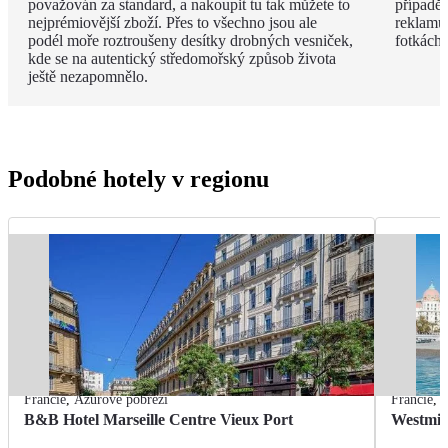
považován za standard, a nakoupit tu tak můžete to
případě 
nejprémiovější zboží. Přes to všechno jsou ale
reklamu.
podél moře roztroušeny desítky drobných vesniček,
fotkách!
kde se na autentický středomořský způsob života
ještě nezapomnělo.
Podobné hotely v regionu
Francie
,
Azurové pobřeží
Francie
,
A
B&B Hotel Marseille Centre Vieux Port
Westmin