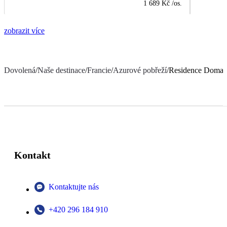
1 689 Kč
/os.
zobrazit více
Dovolená
/
Naše destinace
/
Francie
/
Azurové pobřeží
/
Residence Domai
Kontakt
Kontaktujte nás
+420 296 184 910