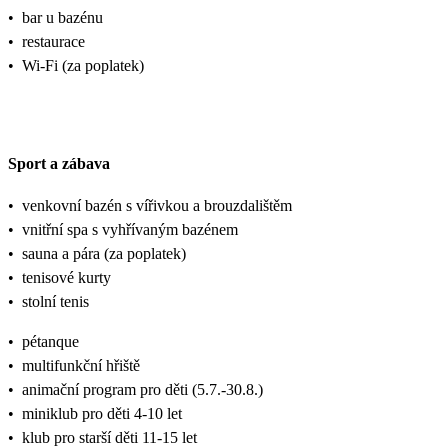
•
bar u bazénu
•
restaurace
•
Wi-Fi (za poplatek)
Sport a zábava
•
venkovní bazén s vířivkou a brouzdalištěm
•
vnitřní spa s vyhřívaným bazénem
•
sauna a pára (za poplatek)
•
tenisové kurty
•
stolní tenis
•
pétanque
•
multifunkční hřiště
•
animační program pro děti (5.7.-30.8.)
•
miniklub pro děti 4-10 let
•
klub pro starší děti 11-15 let