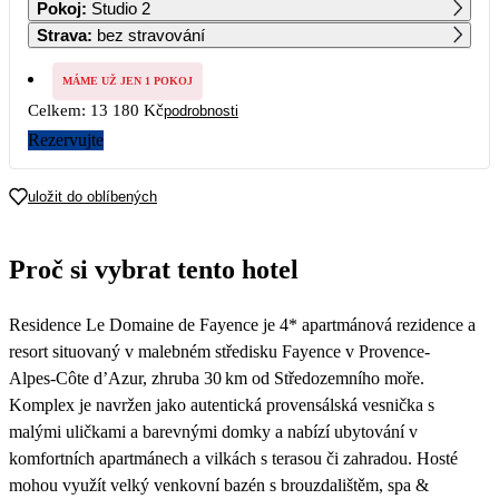
Pokoj
:
Studio 2
11 590
Strava
:
bez stravování
7
8
9
10
11
12
13
9 390
MÁME UŽ JEN 1 POKOJ
Celkem:
13 180 Kč
podrobnosti
14
15
16
17
18
19
20
6 590
Rezervujte
21
22
23
24
25
26
27
uložit do oblíbených
28
29
30
Proč si vybrat tento hotel
Residence Le Domaine de Fayence je 4* apartmánová rezidence a
resort situovaný v malebném středisku Fayence v Provence-
Alpes‑Côte d’Azur, zhruba 30 km od Středozemního moře.
Komplex je navržen jako autentická provensálská vesnička s
malými uličkami a barevnými domky a nabízí ubytování v
komfortních apartmánech a vilkách s terasou či zahradou. Hosté
mohou využít velký venkovní bazén s brouzdalištěm, spa &