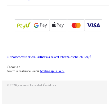
O společnosti
Kariéra
Partnerská sekce
Ochrana osobních údajů
Čedok a.s
Návrh a realizace webu
Axabee sp. z. o.o.
© 2026, cestovní kancelář Čedok a.s.