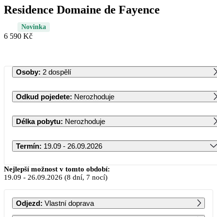
Residence Domaine de Fayence
Novinka
6 590 Kč
Osoby
:
2 dospělí
Odkud pojedete
:
Nerozhoduje
Délka pobytu
:
Nerozhoduje
Termín
:
19.09 - 26.09.2026
Září 2026
Nejlepší možnost v tomto období:
19.09
-
26.09.2026
(8 dní, 7 nocí)
PO
ÚT
ST
ČT
PÁ
SO
NE
Odjezd
:
Vlastní doprava
1
2
3
4
5
6