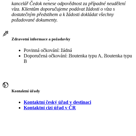
kancelář Čedok nenese odpovědnost za případné neudělení
víza. Klientům doporučujeme podávat žádosti o víza s
dostatečným předstihem a k žádosti dokládat všechny
požadované dokumenty.
Zdravotní informace a požadavky
Povinná očkování: žádná
Doporučená očkování: žloutenka typu A, žloutenka typu
B
Kontaktní úřady
Kontaktní český úřad v destinaci
Kontaktní cizí úřad v ČR