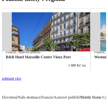
Francie
,
Azurové pobřeží
Francie
,
A
B&B Hotel Marseille Centre Vieux Port
Westmin
1 689 Kč
/os.
zobrazit více
Dovolená
/
Naše destinace
/
Francie
/
Azurové pobřeží
/
Mobile Home Camp