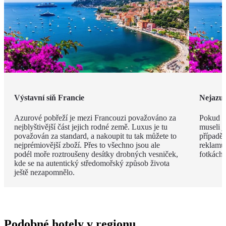
Výstavní síň Francie
Nejazur
Azurové pobřeží je mezi Francouzi považováno za
Pokud v
nejblyštivější část jejich rodné země. Luxus je tu
museli j
považován za standard, a nakoupit tu tak můžete to
případě 
nejprémiovější zboží. Přes to všechno jsou ale
reklamu.
podél moře roztroušeny desítky drobných vesniček,
fotkách!
kde se na autentický středomořský způsob života
ještě nezapomnělo.
Podobné hotely v regionu