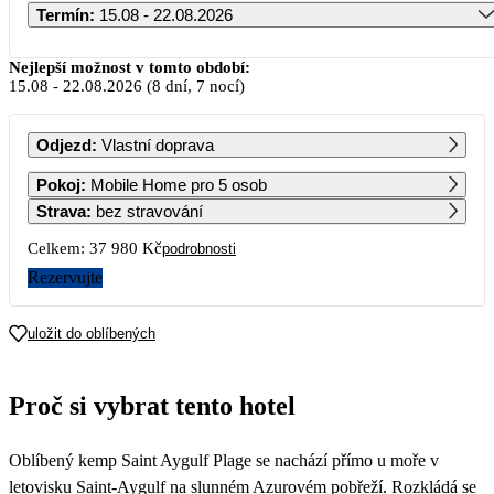
Termín
:
15.08 - 22.08.2026
Srpen 2026
Nejlepší možnost v tomto období:
15.08
-
22.08.2026
(8 dní, 7 nocí)
PO
ÚT
ST
ČT
PÁ
SO
NE
Odjezd
:
Vlastní doprava
1
2
Pokoj
:
Mobile Home pro 5 osob
Strava
:
bez stravování
3
4
5
6
7
8
9
Celkem:
37 980 Kč
podrobnosti
Rezervujte
10
11
12
13
14
15
16
18 990
uložit do oblíbených
17
18
19
20
21
22
23
16 190
Proč si vybrat tento hotel
24
25
26
27
28
29
30
Oblíbený kemp Saint Aygulf Plage se nachází přímo u moře v
31
letovisku Saint-Aygulf na slunném Azurovém pobřeží. Rozkládá se