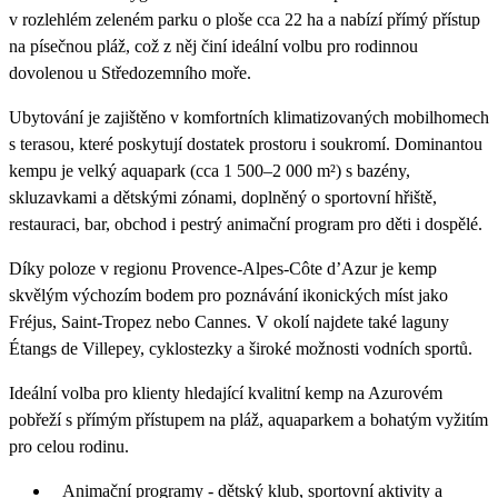
v rozlehlém zeleném parku o ploše cca 22 ha a nabízí přímý přístup
na písečnou pláž, což z něj činí ideální volbu pro rodinnou
dovolenou u Středozemního moře.
Ubytování je zajištěno v komfortních klimatizovaných mobilhomech
s terasou, které poskytují dostatek prostoru i soukromí. Dominantou
kempu je velký aquapark (cca 1 500–2 000 m²) s bazény,
skluzavkami a dětskými zónami, doplněný o sportovní hřiště,
restauraci, bar, obchod i pestrý animační program pro děti i dospělé.
Díky poloze v regionu Provence-Alpes-Côte d’Azur je kemp
skvělým výchozím bodem pro poznávání ikonických míst jako
Fréjus, Saint-Tropez nebo Cannes. V okolí najdete také laguny
Étangs de Villepey, cyklostezky a široké možnosti vodních sportů.
Ideální volba pro klienty hledající kvalitní kemp na Azurovém
pobřeží s přímým přístupem na pláž, aquaparkem a bohatým vyžitím
pro celou rodinu.
Animační programy - dětský klub, sportovní aktivity a