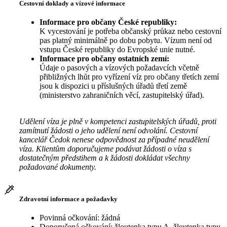
Cestovní doklady a vízové informace
Informace pro občany České republiky:
K vycestování je potřeba občanský průkaz nebo cestovní
pas platný minimálně po dobu pobytu. Vízum není od
vstupu České republiky do Evropské unie nutné.
Informace pro občany ostatních zemí:
Údaje o pasových a vízových požadavcích včetně
přibližných lhůt pro vyřízení víz pro občany třetích zemí
jsou k dispozici u příslušných úřadů třetí země
(ministerstvo zahraničních věcí, zastupitelský úřad).
Udělení víza je plně v kompetenci zastupitelských úřadů, proti
zamítnutí žádosti o jeho udělení není odvolání. Cestovní
kancelář Čedok nenese odpovědnost za případné neudělení
víza. Klientům doporučujeme podávat žádosti o víza s
dostatečným předstihem a k žádosti dokládat všechny
požadované dokumenty.
Zdravotní informace a požadavky
Povinná očkování: žádná
Doporučená očkování: žloutenka typu A, žloutenka typu