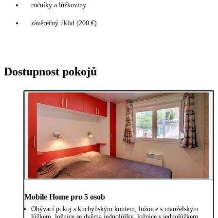
ručníky a lůžkoviny
závěrečný úklid (200 €)
Dostupnost pokojů
Mobile Home pro 5 osob
Obývací pokoj s kuchyňským koutem, ložnice s manželským
lůžkem, ložnice se dvěma jednolůžky, ložnice s jednolůžkem,