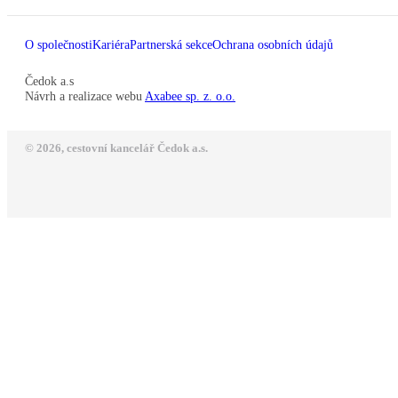
O společnosti
Kariéra
Partnerská sekce
Ochrana osobních údajů
Čedok a.s
Návrh a realizace webu
Axabee sp. z. o.o.
© 2026, cestovní kancelář Čedok a.s.