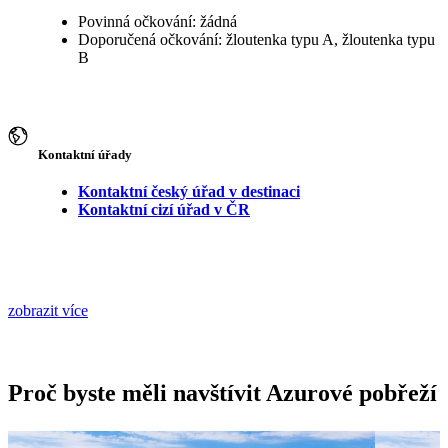
Povinná očkování: žádná
Doporučená očkování: žloutenka typu A, žloutenka typu
B
Kontaktní úřady
Kontaktní český úřad v destinaci
Kontaktní cizí úřad v ČR
zobrazit více
Proč byste měli navštívit Azurové pobřeží