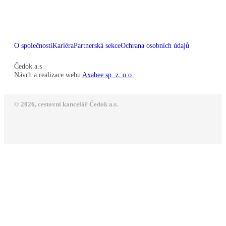
O společnosti
Kariéra
Partnerská sekce
Ochrana osobních údajů
Čedok a.s
Návrh a realizace webu
Axabee sp. z. o.o.
© 2026, cestovní kancelář Čedok a.s.