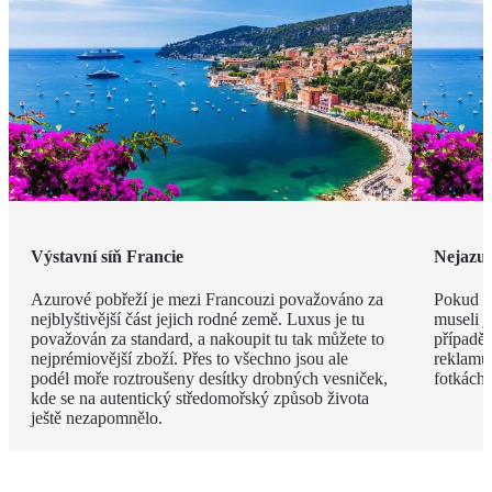
Výstavní síň Francie
Nejazur
Azurové pobřeží je mezi Francouzi považováno za
Pokud v
nejblyštivější část jejich rodné země. Luxus je tu
museli j
považován za standard, a nakoupit tu tak můžete to
případě 
nejprémiovější zboží. Přes to všechno jsou ale
reklamu.
podél moře roztroušeny desítky drobných vesniček,
fotkách!
kde se na autentický středomořský způsob života
ještě nezapomnělo.