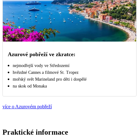
Azurové pobřeží ve zkratce:
nejmodřejší vody ve Středozemí
hvězdné Cannes a filmové St. Tropez
mořský svět Marineland pro děti i dospělé
na skok od Monaka
více o Azurovém pobřeží
Praktické informace