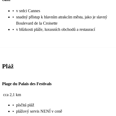
•
v srdci Cannes
•
snadný přístup k hlavním atrakcím města, jako je slavný
Boulevard de la Croisette
•
v blízkosti pláže, luxusních obchodů a restaurací
Pláž
Plage du Palais des Festivals
cca 2,1 km
•
písčitá pláž
•
plážový servis NENÍ v ceně