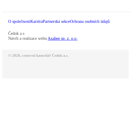
O společnosti
Kariéra
Partnerská sekce
Ochrana osobních údajů
Čedok a.s
Návrh a realizace webu
Axabee sp. z. o.o.
© 2026, cestovní kancelář Čedok a.s.