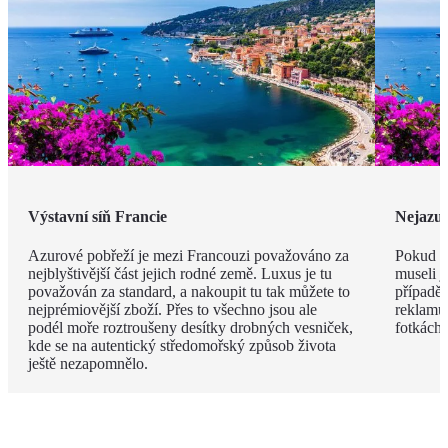
Výstavní síň Francie
Nejazur
Azurové pobřeží je mezi Francouzi považováno za
Pokud v
nejblyštivější část jejich rodné země. Luxus je tu
museli j
považován za standard, a nakoupit tu tak můžete to
případě 
nejprémiovější zboží. Přes to všechno jsou ale
reklamu.
podél moře roztroušeny desítky drobných vesniček,
fotkách!
kde se na autentický středomořský způsob života
ještě nezapomnělo.