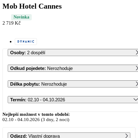
Mob Hotel Cannes
Novinka
2 719 Kč
Osoby
:
2 dospělí
Odkud pojedete
:
Nerozhoduje
Délka pobytu
:
Nerozhoduje
Termín
:
02.10 - 04.10.2026
Říjen 2026
Nejlepší možnost v tomto období:
02.10
-
04.10.2026
(3 dny, 2 noci)
PO
ÚT
ST
ČT
PÁ
SO
NE
Odjezd
:
Vlastní doprava