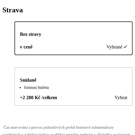
Strava
Bez stravy
v ceně
Vybrané
Snídaně
formou bufetu
+2 280 Kč /celkem
Vybrat
Čas stravování a provoz jednotlivých prvků hotelové infrastruktury
uvedených v nabídce mohou podléhat menším změnám v důsledku sezónnosti,