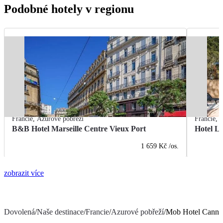
Podobné hotely v regionu
Francie
,
Azurové pobřeží
Francie
,
A
B&B Hotel Marseille Centre Vieux Port
Hotel L
1 659 Kč
/os.
zobrazit více
Dovolená
/
Naše destinace
/
Francie
/
Azurové pobřeží
/
Mob Hotel Canne