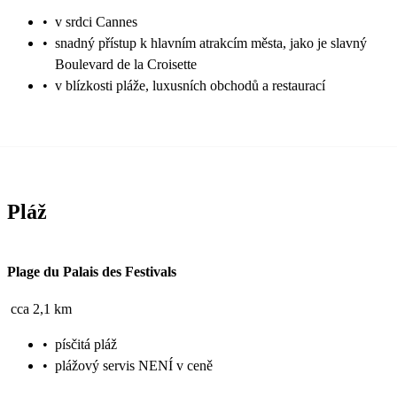
•
v srdci Cannes
•
snadný přístup k hlavním atrakcím města, jako je slavný
Boulevard de la Croisette
•
v blízkosti pláže, luxusních obchodů a restaurací
Pláž
Plage du Palais des Festivals
cca 2,1 km
•
písčitá pláž
•
plážový servis NENÍ v ceně