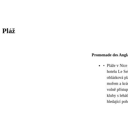
Pláž
Promenade des Angla
•
Pláže v Nice
hotelu Le Se
oblázková pl
mořem a krás
volně přístu
kluby s lehá
hledající po