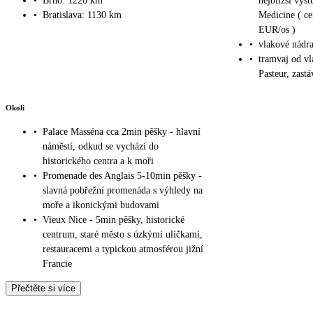
•
Brno: 1220 km
nejbližší výst
•
Bratislava: 1130 km
Medicine ( ce
EUR/os )
•
vlakové nádr
•
tramvaj od vl
Pasteur, zast
Okolí
•
Palace Masséna cca 2min pěšky - hlavní
náměstí, odkud se vychází do
historického centra a k moři
•
Promenade des Anglais 5-10min pěšky -
slavná pobřežní promenáda s výhledy na
moře a ikonickými budovami
•
Vieux Nice - 5min pěšky, historické
centrum, staré město s úzkými uličkami,
restauracemi a typickou atmosférou jižní
Francie
Přečtěte si více