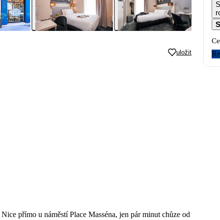
S
r
S
Ce
uložit
Re
 Nice přímo u náměstí Place Masséna, jen pár minut chůze od