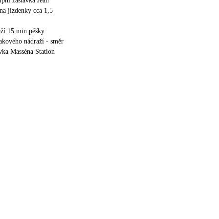
upní zastávka Jean
na jízdenky cca 1,5
aží 15 min pěšky
akového nádraží - směr
ávka Masséna Station