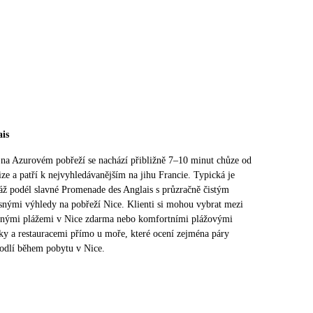
is
 na Azurovém pobřeží se nachází přibližně 7–10 minut chůze od
ize a patří k nejvyhledávanějším na jihu Francie. Typická je
áž podél slavné Promenade des Anglais s průzračně čistým
nými výhledy na pobřeží Nice. Klienti si mohou vybrat mezi
pnými plážemi v Nice zdarma nebo komfortními plážovými
tky a restauracemi přímo u moře, které ocení zejména páry
hodlí během pobytu v Nice.