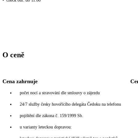
•
check out: do 11:00
O ceně
Cena zahrnuje
Ce
počet nocí a stravování dle smlouvy o zájezdu
24/7 služby česky hovořícího delegáta Čedoku na telefonu
pojištění dle zákona č. 159/1999 Sb.
u varianty leteckou dopravou: