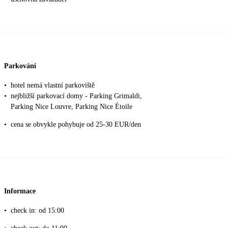
Parkování
•
hotel nemá vlastní parkoviště
•
nejbližší parkovací domy - Parking Grimaldi,
Parking Nice Louvre, Parking Nice Étoile
•
cena se obvykle pohybuje od 25-30 EUR/den
Informace
•
check in: od 15:00