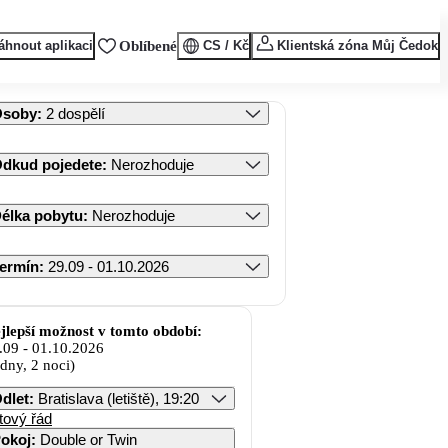
áhnout aplikaci
Oblíbené
CS / Kč
Klientská zóna Můj Čedok
Osoby
:
2 dospělí
dkud pojedete
:
Nerozhoduje
élka pobytu
:
Nerozhoduje
ermín
:
29.09 - 01.10.2026
jlepší možnost v tomto období:
.09
-
01.10.2026
 dny, 2 noci)
dlet
:
Bratislava (letiště), 19:20
tový řád
okoj
:
Double or Twin