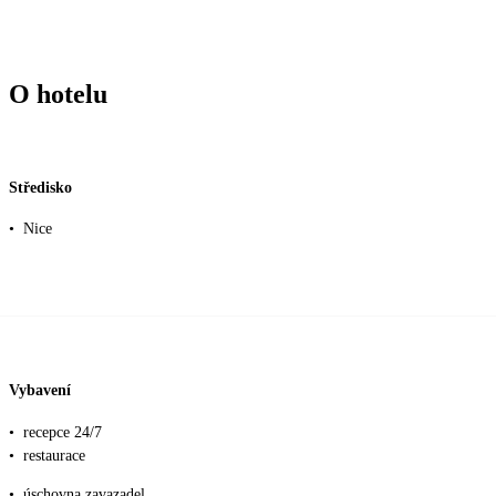
O hotelu
Středisko
•
Nice
Vybavení
•
recepce 24/7
•
restaurace
•
úschovna zavazadel