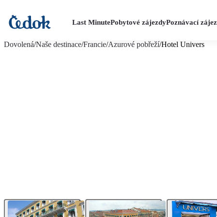
Last Minute
Pobytové zájezdy
Poznávací záje
více fotografií (12)
Dovolená
/
Naše destinace
/
Francie
/
Azurové pobřeží
/
Hotel Univers