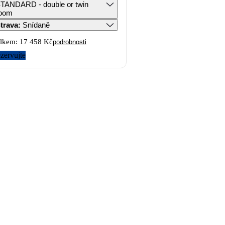
TANDARD - double or twin
oom
trava
:
Snídaně
lkem:
17 458 Kč
podrobnosti
zervujte