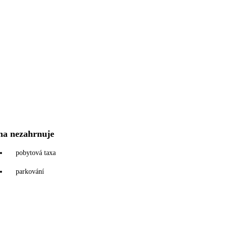
na nezahrnuje
pobytová taxa
parkování