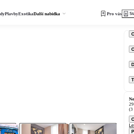
zdy
Plavby
Exotika
Další nabídka
Pro vás
St
O
D
T
Ne
29
(3
O
Le
P