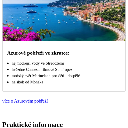
Azurové pobřeží ve zkratce:
nejmodřejší vody ve Středozemí
hvězdné Cannes a filmové St. Tropez
mořský svět Marineland pro děti i dospělé
na skok od Monaka
více o Azurovém pobřeží
Praktické informace