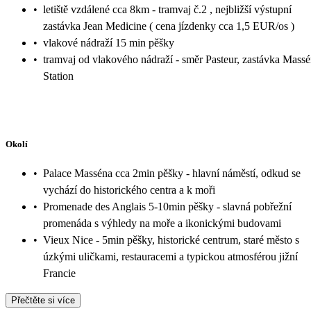
•
letiště vzdálené cca 8km - tramvaj č.2 , nejbližší výstupní
zastávka Jean Medicine ( cena jízdenky cca 1,5 EUR/os )
•
vlakové nádraží 15 min pěšky
•
tramvaj od vlakového nádraží - směr Pasteur, zastávka Mass
Station
Okolí
•
Palace Masséna cca 2min pěšky - hlavní náměstí, odkud se
vychází do historického centra a k moři
•
Promenade des Anglais 5-10min pěšky - slavná pobřežní
promenáda s výhledy na moře a ikonickými budovami
•
Vieux Nice - 5min pěšky, historické centrum, staré město s
úzkými uličkami, restauracemi a typickou atmosférou jižní
Francie
Přečtěte si více