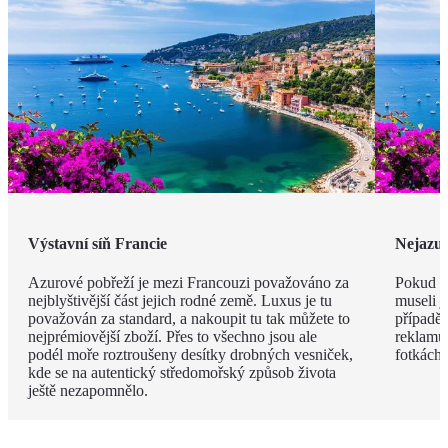
Výstavní síň Francie
Nejazur
Azurové pobřeží je mezi Francouzi považováno za
Pokud v
nejblyštivější část jejich rodné země. Luxus je tu
museli j
považován za standard, a nakoupit tu tak můžete to
případě 
nejprémiovější zboží. Přes to všechno jsou ale
reklamu.
podél moře roztroušeny desítky drobných vesniček,
fotkách!
kde se na autentický středomořský způsob života
ještě nezapomnělo.