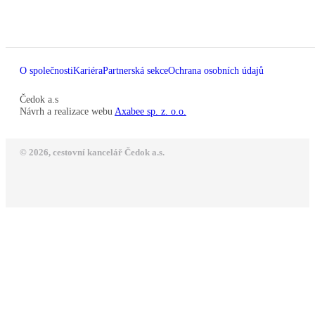
O společnosti
Kariéra
Partnerská sekce
Ochrana osobních údajů
Čedok a.s
Návrh a realizace webu
Axabee sp. z. o.o.
© 2026, cestovní kancelář Čedok a.s.