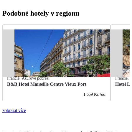
Podobné hotely v regionu
Francie
,
Azurové pobřeží
Francie
,
A
B&B Hotel Marseille Centre Vieux Port
Hotel L
1 659 Kč
/os.
zobrazit více