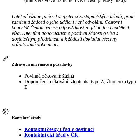
(ministerstvo zahraničních věcí, zastupitelský úřad).
Udělení víza je plně v kompetenci zastupitelských úřadů, proti
zamítnutí žádosti o jeho udělení není odvolání. Cestovní
kancelář Čedok nenese odpovědnost za případné neudělení
víza. Klientům doporučujeme podávat žádosti o víza s
dostatečným předstihem a k žádosti dokládat všechny
požadované dokumenty.
Zdravotní informace a požadavky
Povinná očkování: žádná
Doporučená očkování: žloutenka typu A, žloutenka typu
B
Kontaktní úřady
Kontaktní český úřad v destinaci
Kontaktní cizí úřad v ČR