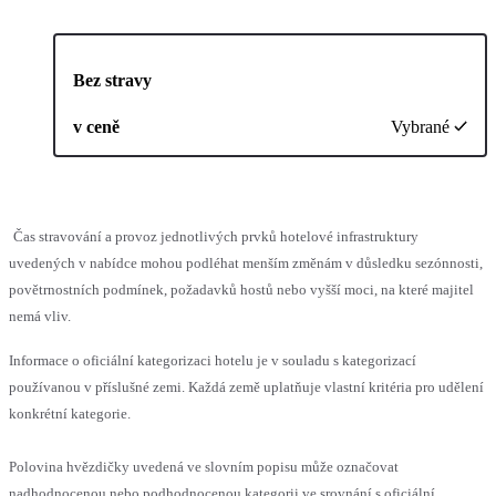
Bez stravy
v ceně
Vybrané
Čas stravování a provoz jednotlivých prvků hotelové infrastruktury
uvedených v nabídce mohou podléhat menším změnám v důsledku sezónnosti,
povětrnostních podmínek, požadavků hostů nebo vyšší moci, na které majitel
nemá vliv.
Informace o oficiální kategorizaci hotelu je v souladu s kategorizací
používanou v příslušné zemi. Každá země uplatňuje vlastní kritéria pro udělení
konkrétní kategorie.
Polovina hvězdičky uvedená ve slovním popisu může označovat
nadhodnocenou nebo podhodnocenou kategorii ve srovnání s oficiální