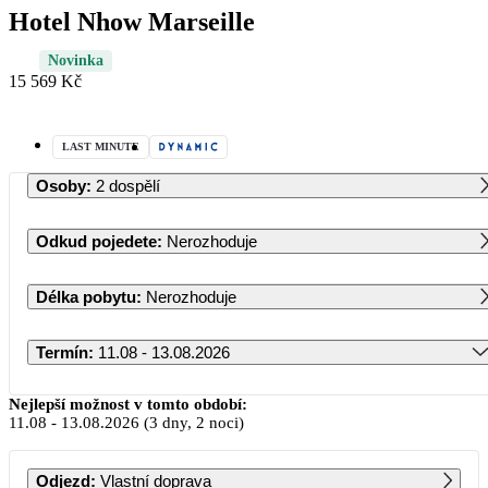
Hotel Nhow Marseille
Novinka
15 569 Kč
LAST MINUTE
Osoby
:
2 dospělí
Odkud pojedete
:
Nerozhoduje
Délka pobytu
:
Nerozhoduje
Termín
:
11.08 - 13.08.2026
Srpen 2026
Nejlepší možnost v tomto období:
11.08
-
13.08.2026
(3 dny, 2 noci)
PO
ÚT
ST
ČT
PÁ
SO
NE
Odjezd
:
Vlastní doprava