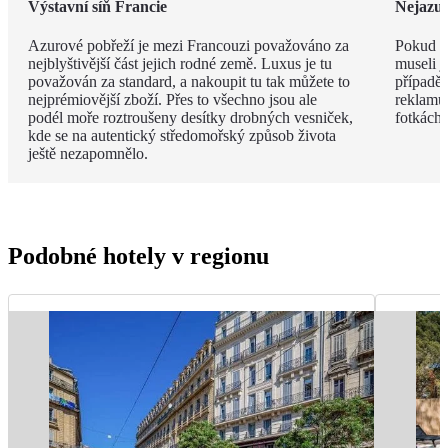
Výstavní síň Francie
Nejazur
Azurové pobřeží je mezi Francouzi považováno za
Pokud v
nejblyštivější část jejich rodné země. Luxus je tu
museli j
považován za standard, a nakoupit tu tak můžete to
případě 
nejprémiovější zboží. Přes to všechno jsou ale
reklamu.
podél moře roztroušeny desítky drobných vesniček,
fotkách!
kde se na autentický středomořský způsob života
ještě nezapomnělo.
Podobné hotely v regionu