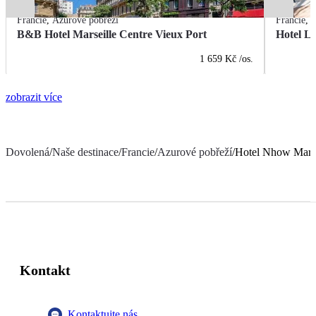
Francie
,
Azurové pobřeží
Francie
,
A
B&B Hotel Marseille Centre Vieux Port
Hotel L
1 659 Kč
/os.
zobrazit více
Dovolená
/
Naše destinace
/
Francie
/
Azurové pobřeží
/
Hotel Nhow Marse
Kontakt
Kontaktujte nás