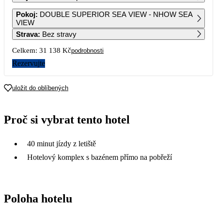
1
2
Pokoj
:
DOUBLE SUPERIOR SEA VIEW - NHOW SEA
VIEW
Strava
:
Bez stravy
3
4
5
6
7
8
9
Celkem:
31 138 Kč
podrobnosti
10
11
12
13
14
15
16
Rezervujte
15 569
16 059
18 029
20 249
17 059
15 469
17
18
19
20
21
22
23
uložit do oblíbených
16 349
15 989
16 599
17 079
18 909
16 599
24
25
26
27
28
29
30
Proč si vybrat tento hotel
17 279
17 669
17 329
15 179
31
40 minut jízdy z letiště
15 789
Hotelový komplex s bazénem přímo na pobřeží
Poloha hotelu