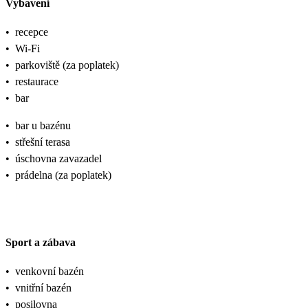
Vybavení
•
recepce
•
Wi-Fi
•
parkoviště (za poplatek)
•
restaurace
•
bar
•
bar u bazénu
•
střešní terasa
•
úschovna zavazadel
•
prádelna (za poplatek)
Sport a zábava
•
venkovní bazén
•
vnitřní bazén
•
posilovna