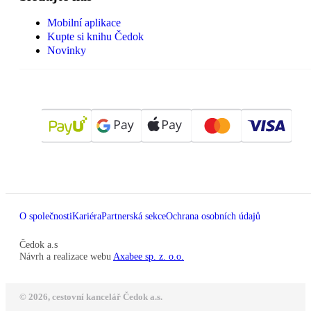
Mobilní aplikace
Kupte si knihu Čedok
Novinky
O společnosti
Kariéra
Partnerská sekce
Ochrana osobních údajů
Čedok a.s
Návrh a realizace webu
Axabee sp. z. o.o.
© 2026, cestovní kancelář Čedok a.s.