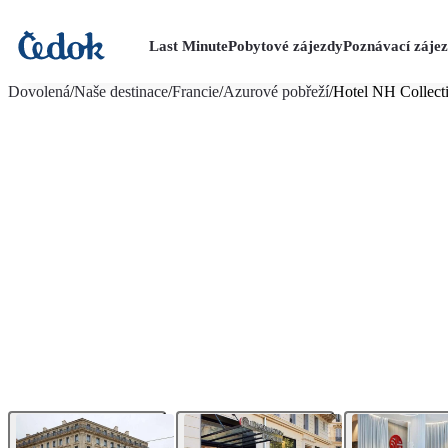
Last Minute
Pobytové zájezdy
Poznávací záje
více fotografií (12)
Dovolená
/
Naše destinace
/
Francie
/
Azurové pobřeží
/
Hotel NH Collecti