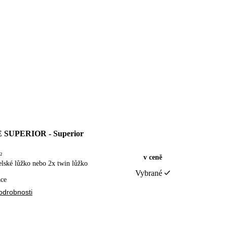
SUPERIOR - Superior
²
v ceně
lské lůžko nebo 2x twin lůžko
Vybrané
ace
odrobnosti