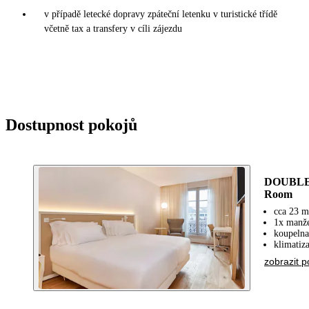
v případě letecké dopravy zpáteční letenku v turistické třídě
včetně tax a transfery v cíli zájezdu
Dostupnost pokojů
DOUBLE 
Room
cca 23 m
1x manže
koupelna
klimatiz
zobrazit p