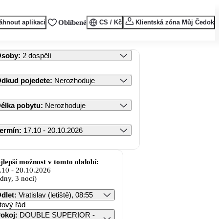
áhnout aplikaci
Oblíbené
CS / Kč
Klientská zóna Můj Čedok
Osoby
:
2 dospělí
dkud pojedete
:
Nerozhoduje
élka pobytu
:
Nerozhoduje
ermín
:
17.10 - 20.10.2026
jlepší možnost v tomto období:
.10
-
20.10.2026
 dny, 3 noci)
dlet
:
Vratislav (letiště), 08:55
tový řád
okoj
:
DOUBLE SUPERIOR -