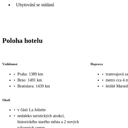
Ubytování se snídaní
Poloha hotelu
Vzdálenost
Doprava
•
Praha: 1389 km
•
tramvajová za
•
Brno: 1491 km
•
metro cca 4 
•
Bratislava: 1439 km
•
letiště Marse
Okolí
•
v části La Joliette
•
nedaleko turistických atrakcí,
historického starého města a 2 nových
nákupních center