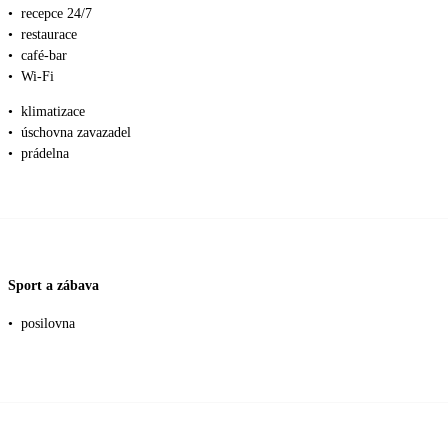
•
recepce 24/7
•
restaurace
•
café-bar
•
Wi-Fi
•
klimatizace
•
úschovna zavazadel
•
prádelna
Sport a zábava
•
posilovna