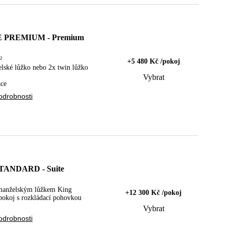
 PREMIUM - Premium
²
+5 480 Kč /pokoj
lské lůžko nebo 2x twin lůžko
Vybrat
ace
odrobnosti
TANDARD - Suite
 manželským lůžkem King
+12 300 Kč /pokoj
pokoj s rozkládací pohovkou
Vybrat
odrobnosti