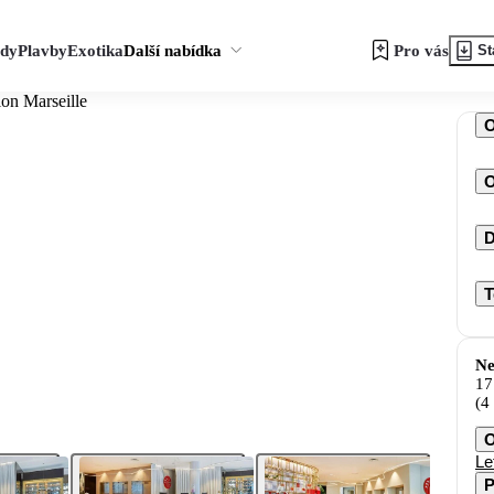
zdy
Plavby
Exotika
Další nabídka
Pro vás
St
on Marseille
O
D
T
Ne
17
(4
O
Le
P