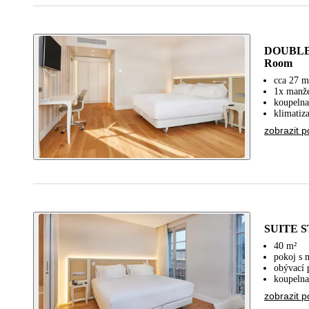
DOUBLE
Room
cca 27 m
1x manže
koupelna
klimatiz
zobrazit p
SUITE S
40 m²
pokoj s
obývací 
koupelna
zobrazit p