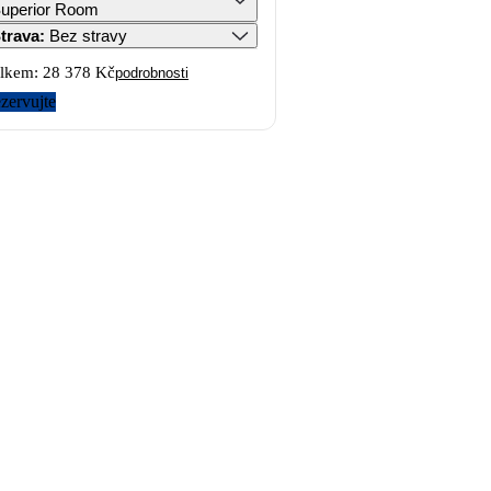
uperior Room
trava
:
Bez stravy
lkem:
28 378 Kč
podrobnosti
zervujte