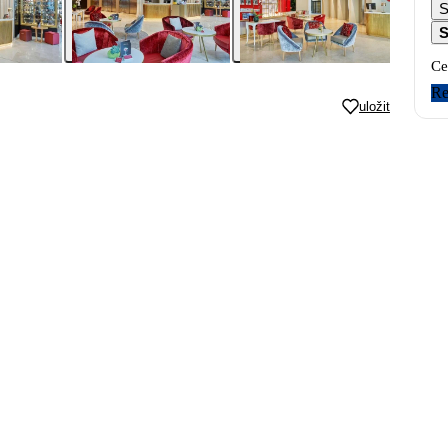
S
S
Ce
Re
uložit