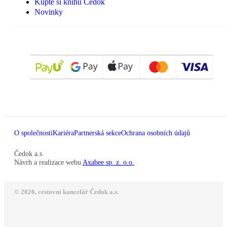
Kupte si knihu Čedok
Novinky
O společnosti
Kariéra
Partnerská sekce
Ochrana osobních údajů
Čedok a.s
Návrh a realizace webu
Axabee sp. z. o.o.
© 2026, cestovní kancelář Čedok a.s.