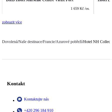
1 659 Kč
/os.
zobrazit více
Dovolená
/
Naše destinace
/
Francie
/
Azurové pobřeží
/
Hotel NH Collecti
Kontakt
Kontaktujte nás
+420 296 184 910