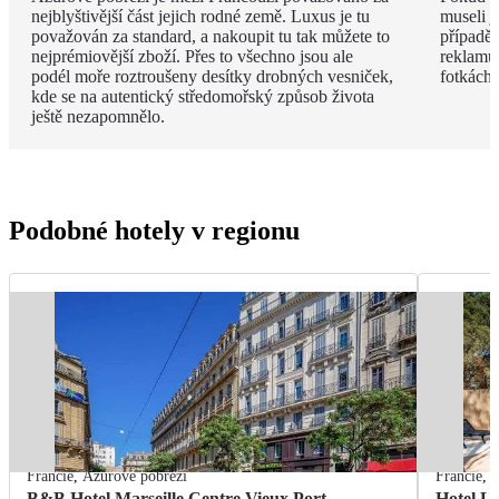
nejblyštivější část jejich rodné země. Luxus je tu
museli j
považován za standard, a nakoupit tu tak můžete to
případě 
nejprémiovější zboží. Přes to všechno jsou ale
reklamu.
podél moře roztroušeny desítky drobných vesniček,
fotkách!
kde se na autentický středomořský způsob života
ještě nezapomnělo.
Podobné hotely v regionu
Francie
,
Azurové pobřeží
Francie
,
A
B&B Hotel Marseille Centre Vieux Port
Hotel L