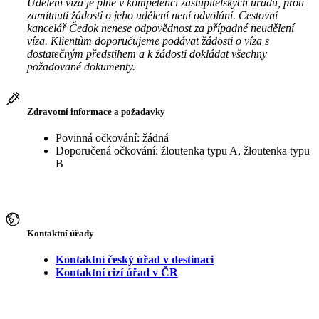
Udělení víza je plně v kompetenci zastupitelských úřadů, proti
zamítnutí žádosti o jeho udělení není odvolání. Cestovní
kancelář Čedok nenese odpovědnost za případné neudělení
víza. Klientům doporučujeme podávat žádosti o víza s
dostatečným předstihem a k žádosti dokládat všechny
požadované dokumenty.
Zdravotní informace a požadavky
Povinná očkování: žádná
Doporučená očkování: žloutenka typu A, žloutenka typu
B
Kontaktní úřady
Kontaktní český úřad v destinaci
Kontaktní cizí úřad v ČR