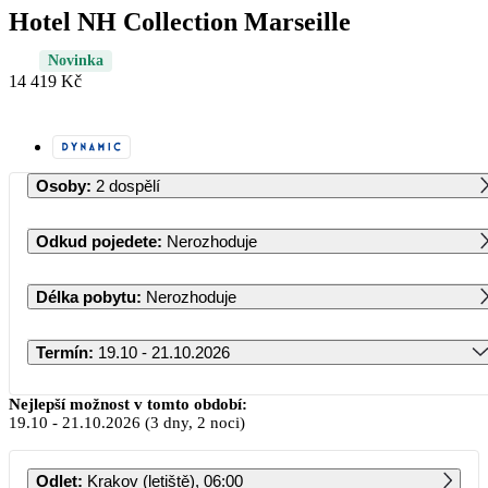
Hotel NH Collection Marseille
Novinka
14 419 Kč
Osoby
:
2 dospělí
Odkud pojedete
:
Nerozhoduje
Délka pobytu
:
Nerozhoduje
Termín
:
19.10 - 21.10.2026
Říjen 2026
Nejlepší možnost v tomto období:
19.10
-
21.10.2026
(3 dny, 2 noci)
PO
ÚT
ST
ČT
PÁ
SO
NE
Odlet
:
Krakov (letiště), 06:00