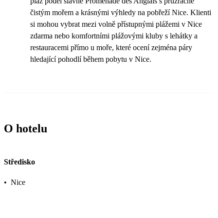
pláž podél slavné Promenade des Anglais s průzračně
čistým mořem a krásnými výhledy na pobřeží Nice. Klienti
si mohou vybrat mezi volně přístupnými plážemi v Nice
zdarma nebo komfortními plážovými kluby s lehátky a
restauracemi přímo u moře, které ocení zejména páry
hledající pohodlí během pobytu v Nice.
O hotelu
Středisko
•
Nice