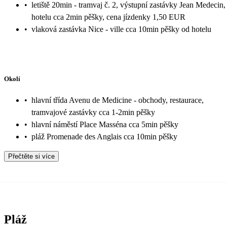
•
letiště 20min - tramvaj č. 2, výstupní zastávky Jean Medecin,
hotelu cca 2min pěšky, cena jízdenky 1,50 EUR
•
vlaková zastávka Nice - ville cca 10min pěšky od hotelu
Okolí
•
hlavní třída Avenu de Medicine - obchody, restaurace,
tramvajové zastávky cca 1-2min pěšky
•
hlavní náměstí Place Masséna cca 5min pěšky
•
pláž Promenade des Anglais cca 10min pěšky
Přečtěte si více
Pláž