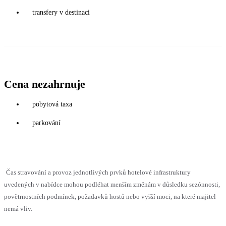
transfery v destinaci
Cena nezahrnuje
pobytová taxa
parkování
Čas stravování a provoz jednotlivých prvků hotelové infrastruktury
uvedených v nabídce mohou podléhat menším změnám v důsledku sezónnosti,
povětrnostních podmínek, požadavků hostů nebo vyšší moci, na které majitel
nemá vliv.