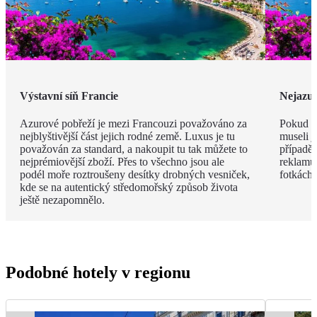
Výstavní síň Francie
Nejazur
Azurové pobřeží je mezi Francouzi považováno za
Pokud v
nejblyštivější část jejich rodné země. Luxus je tu
museli j
považován za standard, a nakoupit tu tak můžete to
případě 
nejprémiovější zboží. Přes to všechno jsou ale
reklamu.
podél moře roztroušeny desítky drobných vesniček,
fotkách!
kde se na autentický středomořský způsob života
ještě nezapomnělo.
Podobné hotely v regionu