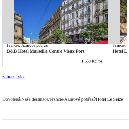
Francie
,
Azurové pobřeží
Francie
,
A
B&B Hotel Marseille Centre Vieux Port
Hotel L
1 659 Kč
/os.
zobrazit více
Dovolená
/
Naše destinace
/
Francie
/
Azurové pobřeží
/
Hotel Le Seize