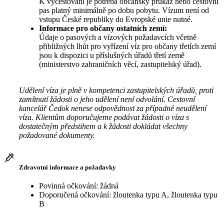
K vycestování je potřeba občanský průkaz nebo cestovní
pas platný minimálně po dobu pobytu. Vízum není od
vstupu České republiky do Evropské unie nutné.
Informace pro občany ostatních zemí:
Údaje o pasových a vízových požadavcích včetně
přibližných lhůt pro vyřízení víz pro občany třetích zemí
jsou k dispozici u příslušných úřadů třetí země
(ministerstvo zahraničních věcí, zastupitelský úřad).
Udělení víza je plně v kompetenci zastupitelských úřadů, proti
zamítnutí žádosti o jeho udělení není odvolání. Cestovní
kancelář Čedok nenese odpovědnost za případné neudělení
víza. Klientům doporučujeme podávat žádosti o víza s
dostatečným předstihem a k žádosti dokládat všechny
požadované dokumenty.
Zdravotní informace a požadavky
Povinná očkování: žádná
Doporučená očkování: žloutenka typu A, žloutenka typu
B