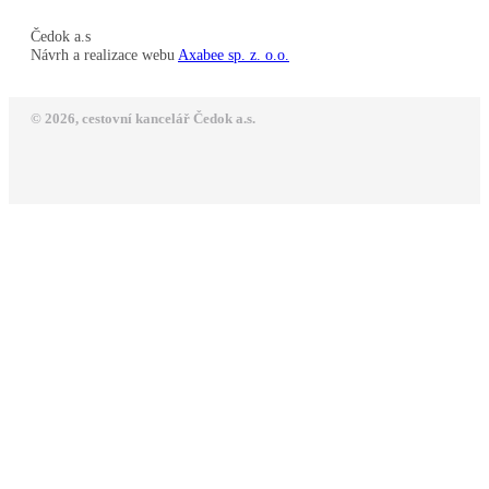
Čedok a.s
Návrh a realizace webu
Axabee sp. z. o.o.
© 2026, cestovní kancelář Čedok a.s.