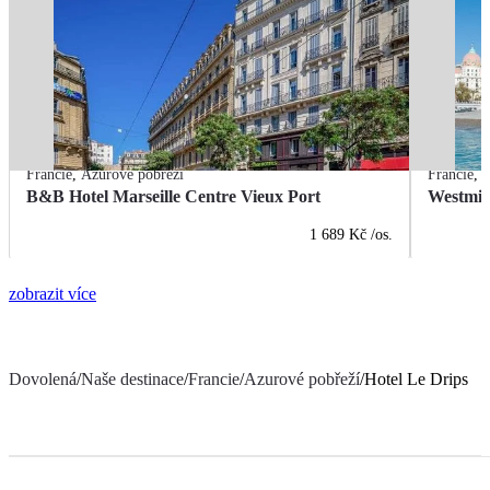
Francie
,
Azurové pobřeží
Francie
,
A
B&B Hotel Marseille Centre Vieux Port
Westmin
1 689 Kč
/os.
zobrazit více
Dovolená
/
Naše destinace
/
Francie
/
Azurové pobřeží
/
Hotel Le Drips