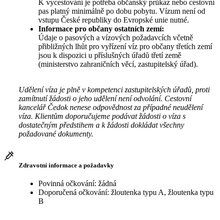
K vycestování je potřeba občanský průkaz nebo cestovní
pas platný minimálně po dobu pobytu. Vízum není od
vstupu České republiky do Evropské unie nutné.
Informace pro občany ostatních zemí:
Údaje o pasových a vízových požadavcích včetně
přibližných lhůt pro vyřízení víz pro občany třetích zemí
jsou k dispozici u příslušných úřadů třetí země
(ministerstvo zahraničních věcí, zastupitelský úřad).
Udělení víza je plně v kompetenci zastupitelských úřadů, proti
zamítnutí žádosti o jeho udělení není odvolání. Cestovní
kancelář Čedok nenese odpovědnost za případné neudělení
víza. Klientům doporučujeme podávat žádosti o víza s
dostatečným předstihem a k žádosti dokládat všechny
požadované dokumenty.
Zdravotní informace a požadavky
Povinná očkování: žádná
Doporučená očkování: žloutenka typu A, žloutenka typu
B