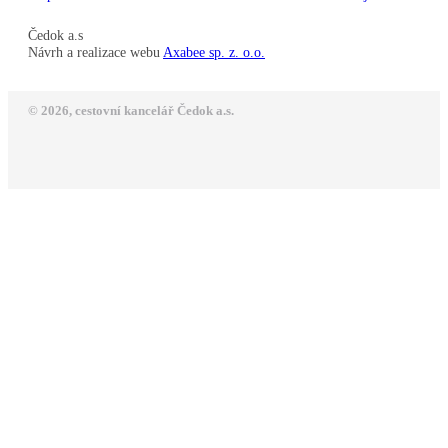
Čedok a.s
Návrh a realizace webu
Axabee sp. z. o.o.
© 2026, cestovní kancelář Čedok a.s.