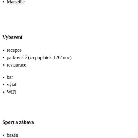
•
Marseille
Vybavení
•
recepce
•
parkoviště (za poplatek 12€/ noc)
•
restaurace
•
bar
•
výtah
•
WiFi
Sport a zábava
•
bazén