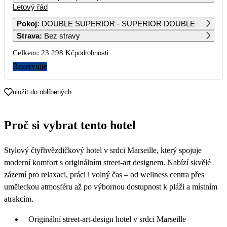
Letový řád
1
2
3
4
5
6
3 849
5 769
3 849
3 849
3 849
Pokoj
:
DOUBLE SUPERIOR - SUPERIOR DOUBLE
Strava
:
Bez stravy
7
8
9
10
11
12
13
4 059
3 849
3 849
4 059
Celkem:
23 298 Kč
podrobnosti
14
15
16
17
18
19
20
Rezervujte
4 059
3 849
3 849
3 849
21
22
23
24
25
26
27
uložit do oblíbených
5 769
3 849
5 769
3 849
11 649
3 849
3 849
28
29
30
Proč si vybrat tento hotel
8 559
5 819
6 169
Stylový čtyřhvězdičkový hotel v srdci Marseille, který spojuje
moderní komfort s originálním street-art designem. Nabízí skvělé
zázemí pro relaxaci, práci i volný čas – od wellness centra přes
uměleckou atmosféru až po výbornou dostupnost k pláži a místním
atrakcím.
Originální street-art-design hotel v srdci Marseille