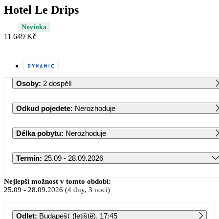
Hotel Le Drips
Novinka
11 649 Kč
Osoby
:
2 dospělí
Odkud pojedete
:
Nerozhoduje
Délka pobytu
:
Nerozhoduje
Termín
:
25.09 - 28.09.2026
Září 2026
Nejlepší možnost v tomto období:
25.09
-
28.09.2026
(4 dny, 3 noci)
PO
ÚT
ST
ČT
PÁ
SO
NE
Odlet
:
Budapešť (letiště), 17:45