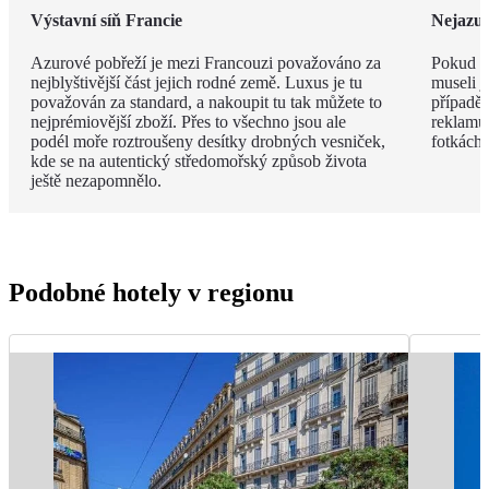
Výstavní síň Francie
Nejazur
Azurové pobřeží je mezi Francouzi považováno za
Pokud v
nejblyštivější část jejich rodné země. Luxus je tu
museli j
považován za standard, a nakoupit tu tak můžete to
případě 
nejprémiovější zboží. Přes to všechno jsou ale
reklamu.
podél moře roztroušeny desítky drobných vesniček,
fotkách!
kde se na autentický středomořský způsob života
ještě nezapomnělo.
Podobné hotely v regionu