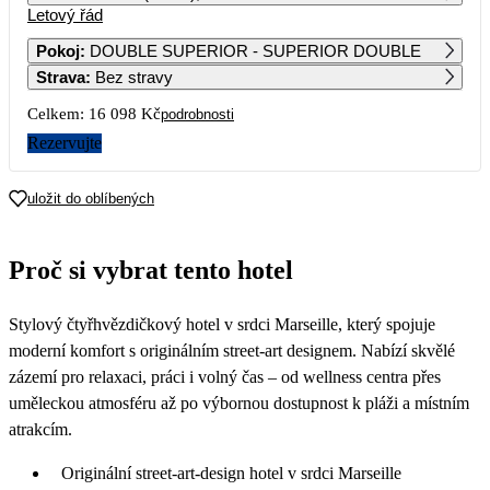
Letový řád
1
2
3
4
3 629
3 629
3 629
3 629
Pokoj
:
DOUBLE SUPERIOR - SUPERIOR DOUBLE
Strava
:
Bez stravy
5
6
7
8
9
10
11
8 049
3 629
5 439
3 629
3 629
3 629
3 629
Celkem:
16 098 Kč
podrobnosti
12
13
14
15
16
17
18
Rezervujte
5 439
3 629
5 499
3 689
3 689
3 689
3 689
19
20
21
22
23
24
25
uložit do oblíbených
5 539
3 689
5 749
3 909
4 129
3 909
3 689
26
27
28
29
30
31
Proč si vybrat tento hotel
3 689
3 689
3 689
3 689
3 979
Stylový čtyřhvězdičkový hotel v srdci Marseille, který spojuje
moderní komfort s originálním street-art designem. Nabízí skvělé
zázemí pro relaxaci, práci i volný čas – od wellness centra přes
uměleckou atmosféru až po výbornou dostupnost k pláži a místním
atrakcím.
Originální street-art-design hotel v srdci Marseille