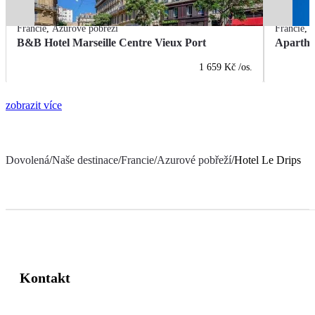
Francie
,
Azurové pobřeží
Francie
,
A
B&B Hotel Marseille Centre Vieux Port
Apartho
1 659 Kč
/os.
zobrazit více
Dovolená
/
Naše destinace
/
Francie
/
Azurové pobřeží
/
Hotel Le Drips
Kontakt