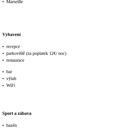
•
Marseille
Vybavení
•
recepce
•
parkoviště (za poplatek 12€/ noc)
•
restaurace
•
bar
•
výtah
•
WiFi
Sport a zábava
•
bazén