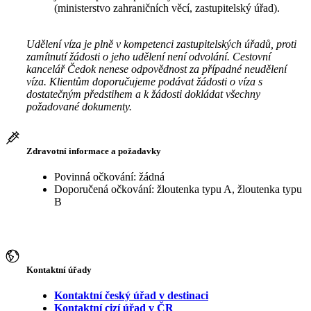
(ministerstvo zahraničních věcí, zastupitelský úřad).
Udělení víza je plně v kompetenci zastupitelských úřadů, proti
zamítnutí žádosti o jeho udělení není odvolání. Cestovní
kancelář Čedok nenese odpovědnost za případné neudělení
víza. Klientům doporučujeme podávat žádosti o víza s
dostatečným předstihem a k žádosti dokládat všechny
požadované dokumenty.
Zdravotní informace a požadavky
Povinná očkování: žádná
Doporučená očkování: žloutenka typu A, žloutenka typu
B
Kontaktní úřady
Kontaktní český úřad v destinaci
Kontaktní cizí úřad v ČR