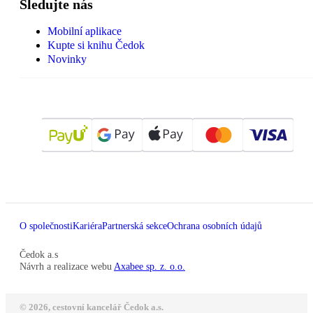
Sledujte nás
Mobilní aplikace
Kupte si knihu Čedok
Novinky
O společnosti
Kariéra
Partnerská sekce
Ochrana osobních údajů
Čedok a.s
Návrh a realizace webu
Axabee sp. z. o.o.
© 2026, cestovní kancelář Čedok a.s.