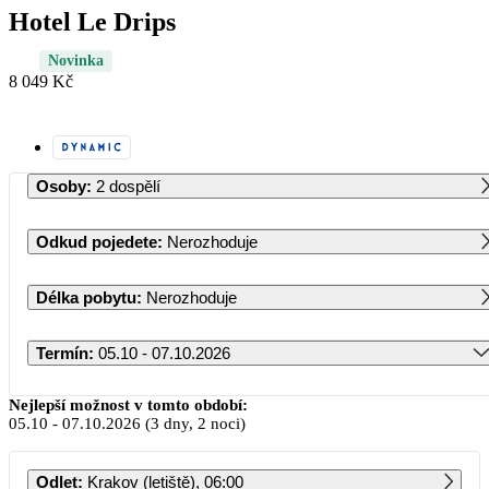
Hotel Le Drips
Novinka
8 049 Kč
Osoby
:
2 dospělí
Odkud pojedete
:
Nerozhoduje
Délka pobytu
:
Nerozhoduje
Termín
:
05.10 - 07.10.2026
Říjen 2026
Nejlepší možnost v tomto období:
05.10
-
07.10.2026
(3 dny, 2 noci)
PO
ÚT
ST
ČT
PÁ
SO
NE
Odlet
:
Krakov (letiště), 06:00